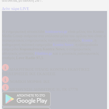
απευθείας μετάδοση
24/7.
Δείτε τώρα LIVE
Η ενημερωτική ιστοσελίδα
kontranews.gr
είναι μέλος του Kontra
Media Group ανάμεσα στα υπόλοιπα μέσα του ομίλου που είναι: ο
περιφερειακός ενημερωτικός τηλεοπτικός σταθμός
Kontra
, η
καθημερινή πολιτική εφημερίδα
Kontra News
, η εβδομαδιαία
εφημερίδα
Κυριακάτικη Kontra News
, ο ενημερωτικός
αθλητικός ιστότοπος
Filathlos.gr
και ο μουσικός ραδιοφωνικός
σταθμός
Love Radio 97,5
.
ΔΙΑΚΡΙΤΙΚΟΣ ΤΙΤΛΟΣ: KONTRA ΕΚΔΟΤΙΚΕΣ
ΕΠΙΧΕΙΡΗΣΕΙΣ ΙΚΕ ΕΚΔΟΣΕΙΣ
ΝΟΜΙΚΗ ΜΟΡΦΗ: ΙΚΕ
ΔΙΕΥΘΥΝΣΗ: ΔΗΜΗΤΡΟΣ 31, ΤΚ 17778