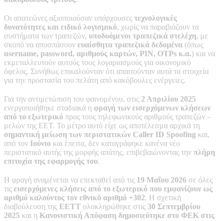
Οι απατεώνες αξιοποιούσαν υπάρχουσες
τεχνολογικές
δυνατότητες και ειδικό λογισμικό
, χωρίς να παραβιάζουν τα
συστήματα των τραπεζών,
υποδυόμενοι τραπεζικά στελέχη
, με
σκοπό να αποσπάσουν
ευαίσθητα τραπεζικά δεδομένα
(όπως
username, password, αριθμούς καρτών, PIN, OTPs κ.α.
) και να
εκμεταλλευτούν αυτούς τους λογαριασμούς για οικονομικό
όφελος. Συνήθως επικαλούνταν ότι απαιτούνταν αυτά τα στοιχεία
για την προστασία του πελάτη από κακόβουλες ενέργειες.
Για την αντιμετώπιση του φαινομένου, στις
2 Απριλίου 2025
ενεργοποιήθηκε σταδιακά η
φραγή των εισερχόμενων κλήσεων
από το εξωτερικό
προς τους τηλεφωνικούς αριθμούς τραπεζών –
μελών της ΕΕΤ. Το μέτρο αυτό είχε ως αποτέλεσμα αρχικά τη
σημαντική μείωση των περιστατικών Caller ID Spoofing
και,
από τον
Ιούνιο
και έπειτα, δεν καταγράφηκε κανένα νέο
περιστατικό αυτής της μορφής απάτης, επιβεβαιώνοντας την
πλήρη
επιτυχία της εφαρμογής του
.
Η φραγή αναμένεται να επεκταθεί από τις
19 Μαΐου 2026
σε όλες
τις
εισερχόμενες κλήσεις από το εξωτερικό που εμφανίζουν ως
αριθμό καλούντος τον εθνικό αριθμό +302
. Η σχετική
διαβούλευση της
ΕΕΤΤ
ολοκληρώθηκε στις
30 Σεπτεμβρίου
2025
και η
Κανονιστική Απόφαση δημοσιεύτηκε στο ΦΕΚ στις