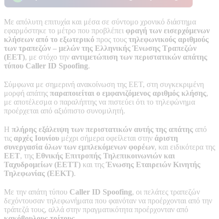
Με απόλυτη επιτυχία και μέσα σε σύντομο χρονικό διάστημα
εφαρμόστηκε το μέτρο που προβλέπει
φραγή των εισερχόμενων
κλήσεων από το εξωτερικό
προς τους
τηλεφωνικούς αριθμούς
των τραπεζών – μελών της Ελληνικής Ένωσης Τραπεζών
(ΕΕΤ)
, με στόχο την
αντιμετώπιση των περιστατικών απάτης
τύπου Caller ID Spoofing
.
Σύμφωνα με σημερινή ανακοίνωση της ΕΕΤ, στη συγκεκριμένη
μορφή απάτης
παραποιείται ο εμφανιζόμενος αριθμός κλήσης
,
με αποτέλεσμα ο παραλήπτης να πιστεύει ότι το τηλεφώνημα
προέρχεται από αξιόπιστο συνομιλητή.
Η
πλήρης εξάλειψη των περιστατικών αυτής της απάτης
από
τις
αρχές Ιουνίου
μέχρι σήμερα οφείλεται στην
άριστη
συνεργασία όλων των εμπλεκόμενων φορέων
, και ειδικότερα της
ΕΕΤ
, της
Εθνικής Επιτροπής Τηλεπικοινωνιών και
Ταχυδρομείων (ΕΕΤΤ)
και της
Ένωσης Εταιρειών Κινητής
Τηλεφωνίας (ΕΕΚΤ)
.
Με την απάτη τύπου
Caller ID Spoofing
, οι πελάτες τραπεζών
δεχόντουσαν τηλεφωνήματα που φαινόταν να προέρχονται από την
τράπεζά τους, αλλά στην πραγματικότητα προέρχονταν από
κακόβουλους τρίτους
.