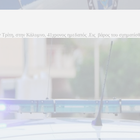
Τρίτη, στην Κάλυμνο, 41χρονος ημεδαπός .Εις βάρος του σχηματίσθηκ