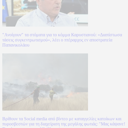
"Ανοίγουν" τα στόματα για το κόμμα Καρυστιανού: «Διαπίστωσα
τάσεις συγκεντρωτισμού», λέει ο πτέραρχος εν αποστρατεία
Παπανικολάου
Βρίθουν τα Social media από βίντεο με καταγγελίες κατοίκων και
πυροσβεστών για τη διαχείριση της μεγάλης φωτιάς: "Μας κάψανε!