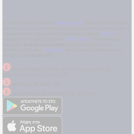
Η ενημερωτική ιστοσελίδα
kontranews.gr
είναι μέλος του Kontra
Media Group ανάμεσα στα υπόλοιπα μέσα του ομίλου που είναι: ο
περιφερειακός ενημερωτικός τηλεοπτικός σταθμός
Kontra
, η
καθημερινή πολιτική εφημερίδα
Kontra News
, η εβδομαδιαία
εφημερίδα
Κυριακάτικη Kontra News
, ο ενημερωτικός
αθλητικός ιστότοπος
Filathlos.gr
και ο μουσικός ραδιοφωνικός
σταθμός
Love Radio 97,5
.
ΔΙΑΚΡΙΤΙΚΟΣ ΤΙΤΛΟΣ: KONTRA ΕΚΔΟΤΙΚΕΣ
ΕΠΙΧΕΙΡΗΣΕΙΣ ΙΚΕ ΕΚΔΟΣΕΙΣ
ΝΟΜΙΚΗ ΜΟΡΦΗ: ΙΚΕ
ΔΙΕΥΘΥΝΣΗ: ΔΗΜΗΤΡΟΣ 31, ΤΚ 17778