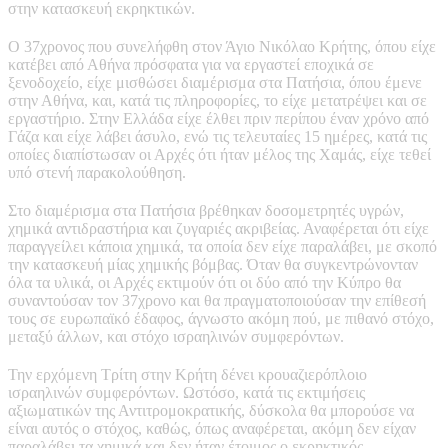
στην κατασκευή εκρηκτικών.
Ο 37χρονος που συνελήφθη στον Άγιο Νικόλαο Κρήτης, όπου είχε
κατέβει από Αθήνα πρόσφατα για να εργαστεί εποχικά σε
ξενοδοχείο, είχε μισθώσει διαμέρισμα στα Πατήσια, όπου έμενε
στην Αθήνα, και, κατά τις πληροφορίες, το είχε μετατρέψει και σε
εργαστήριο. Στην Ελλάδα είχε έλθει πριν περίπου έναν χρόνο από
Γάζα και είχε λάβει άσυλο, ενώ τις τελευταίες 15 ημέρες, κατά τις
οποίες διαπίστωσαν οι Αρχές ότι ήταν μέλος της Χαμάς, είχε τεθεί
υπό στενή παρακολούθηση.
Στο διαμέρισμα στα Πατήσια βρέθηκαν δοσομετρητές υγρών,
χημικά αντιδραστήρια και ζυγαριές ακριβείας. Αναφέρεται ότι είχε
παραγγείλει κάποια χημικά, τα οποία δεν είχε παραλάβει, με σκοπό
την κατασκευή μίας χημικής βόμβας. Όταν θα συγκεντρώνονταν
όλα τα υλικά, οι Αρχές εκτιμούν ότι οι δύο από την Κύπρο θα
συναντούσαν τον 37χρονο και θα πραγματοποιούσαν την επίθεσή
τους σε ευρωπαϊκό έδαφος, άγνωστο ακόμη πού, με πιθανό στόχο,
μεταξύ άλλων, και στόχο ισραηλινών συμφερόντων.
Την ερχόμενη Τρίτη στην Κρήτη δένει κρουαζιερόπλοιο
ισραηλινών συμφερόντων. Ωστόσο, κατά τις εκτιμήσεις
αξιωματικών της Αντιτρομοκρατικής, δύσκολα θα μπορούσε να
είναι αυτός ο στόχος, καθώς, όπως αναφέρεται, ακόμη δεν είχαν
παραλάβει τα χημικά και δεν ήταν έτοιμος ο εκρηκτικός