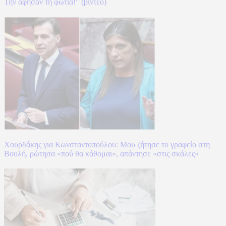
Την άφησαν τη φωτιά!" (βίντεο)
Χουρδάκης για Κωνσταντοπούλου: Μου ζήτησε το γραφείο στη
Βουλή, ρώτησα «πού θα κάθομαι», απάντησε «στις σκάλες»