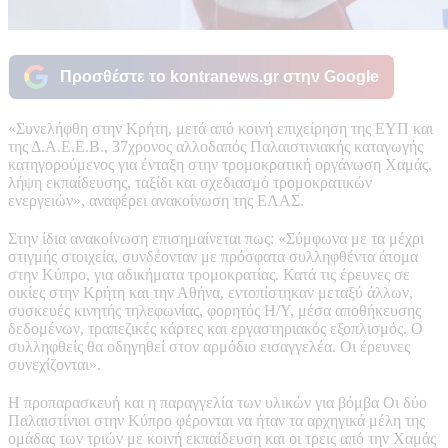
Προσθέστε το kontranews.gr στην Google
«Συνελήφθη στην Κρήτη, μετά από κοινή επιχείρηση της ΕΥΠ και
της Δ.A.E.E.B., 37χρονος αλλοδαπός Παλαιστινιακής καταγωγής
κατηγορούμενος για ένταξη στην τρομοκρατική οργάνωση Χαμάς,
λήψη εκπαίδευσης, ταξίδι και σχεδιασμό τρομοκρατικών
ενεργειών», αναφέρει ανακοίνωση της ΕΛΑΣ.
Στην ίδια ανακοίνωση επισημαίνεται πως: «Σύμφωνα με τα μέχρι
στιγμής στοιχεία, συνδέονταν με πρόσφατα συλληφθέντα άτομα
στην Κύπρο, για αδικήματα τρομοκρατίας. Κατά τις έρευνες σε
οικίες στην Κρήτη και την Αθήνα, εντοπίστηκαν μεταξύ άλλων,
συσκευές κινητής τηλεφωνίας, φορητός H/Y, μέσα αποθήκευσης
δεδομένων, τραπεζικές κάρτες και εργαστηριακός εξοπλισμός. Ο
συλληφθείς θα οδηγηθεί στον αρμόδιο εισαγγελέα. Οι έρευνες
συνεχίζονται».
Η προπαρασκευή και η παραγγελία των υλικών για βόμβα Οι δύο
Παλαιστίνιοι στην Κύπρο φέρονται να ήταν τα αρχηγικά μέλη της
ομάδας των τριών με κοινή εκπαίδευση και οι τρεις από την Χαμάς