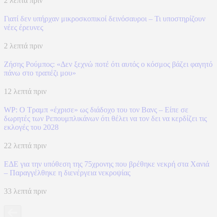
2 λεπτά πριν
Γιατί δεν υπήρχαν μικροσκοπικοί δεινόσαυροι – Τι υποστηρίζουν
νέες έρευνες
2 λεπτά πριν
Ζήσης Ρούμπος: «Δεν ξεχνώ ποτέ ότι αυτός ο κόσμος βάζει φαγητό
πάνω στο τραπέζι μου»
12 λεπτά πριν
WP: Ο Τραμπ «έχρισε» ως διάδοχο του τον Βανς – Είπε σε
δωρητές των Ρεπουμπλικάνων ότι θέλει να τον δει να κερδίζει τις
εκλογές του 2028
22 λεπτά πριν
ΕΔΕ για την υπόθεση της 75χρονης που βρέθηκε νεκρή στα Χανιά
– Παραγγέλθηκε η διενέργεια νεκροψίας
33 λεπτά πριν