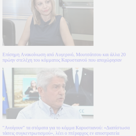
Επίσημη Aνακοίνωση από Αυγερινό, Μουτσάτσου και άλλα 20
πρώην στελέχη του κόμματος Καρυστιανού που αποχώρησαν
"Ανοίγουν" τα στόματα για το κόμμα Καρυστιανού: «Διαπίστωσα
τάσεις συγκεντρωτισμού», λέει ο πτέραρχος εν αποστρατεία