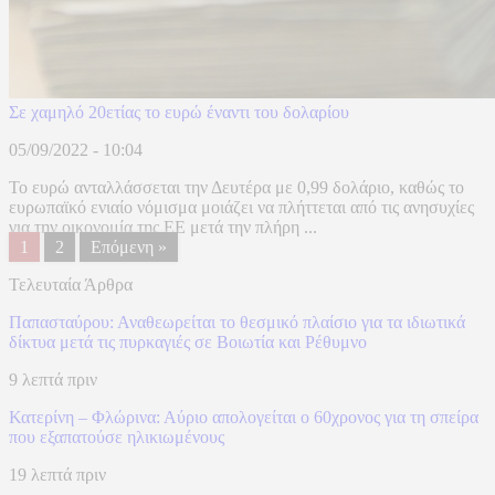
Σε χαμηλό 20ετίας το ευρώ έναντι του δολαρίου
05/09/2022 - 10:04
Το ευρώ ανταλλάσσεται την Δευτέρα με 0,99 δολάριο, καθώς το
ευρωπαϊκό ενιαίο νόμισμα μοιάζει να πλήττεται από τις ανησυχίες
για την οικονομία της ΕΕ μετά την πλήρη ...
1
2
Επόμενη »
Τελευταία Άρθρα
Παπασταύρου: Αναθεωρείται το θεσμικό πλαίσιο για τα ιδιωτικά
δίκτυα μετά τις πυρκαγιές σε Βοιωτία και Ρέθυμνο
9 λεπτά πριν
Κατερίνη – Φλώρινα: Αύριο απολογείται ο 60χρονος για τη σπείρα
που εξαπατούσε ηλικιωμένους
19 λεπτά πριν