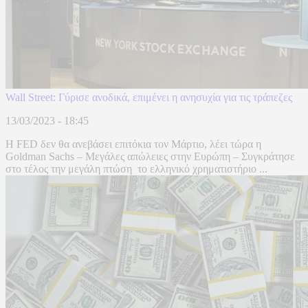
Wall Street: Γύρισε ανοδικά, επιμένει η ανησυχία για τις τράπεζες
13/03/2023 - 18:45
H FED δεν θα ανεβάσει επιτόκια τον Μάρτιο, λέει τώρα η
Goldman Sachs – Μεγάλες απώλειες στην Ευρώπη – Συγκράτησε
στο τέλος την μεγάλη πτώση το ελληνικό χρηματιστήριο ...