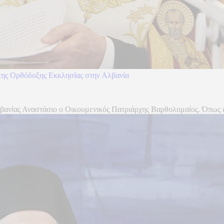
 της Ορθόδοξης Εκκλησίας στην Αλβανία
ανίας Αναστάσιο ο Οικουμενικός Πατριάρχης Βαρθολομαίος. Όπως είπ