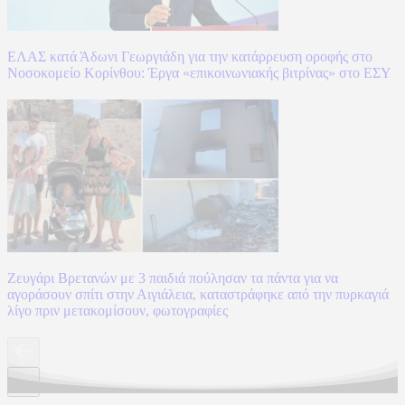
ΕΛΑΣ κατά Άδωνι Γεωργιάδη για την κατάρρευση οροφής στο
Νοσοκομείο Κορίνθου: Έργα «επικοινωνιακής βιτρίνας» στο ΕΣΥ
Ζευγάρι Βρετανών με 3 παιδιά πούλησαν τα πάντα για να
αγοράσουν σπίτι στην Αιγιάλεια, καταστράφηκε από την πυρκαγιά
λίγο πριν μετακομίσουν, φωτογραφίες