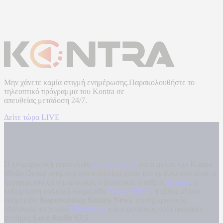
Μην χάνετε καμία στιγμή ενημέρωσης.Παρακολουθήστε το
τηλεοπτικό πρόγραμμα του
Kontra
σε
απευθείας μετάδοση
24/7.
Δείτε τώρα LIVE
Η ενημερωτική ιστοσελίδα
kontranews.gr
είναι μέλος του Kontra
Media Group ανάμεσα στα υπόλοιπα μέσα του ομίλου που είναι: ο
περιφερειακός ενημερωτικός τηλεοπτικός σταθμός
Kontra
, η
καθημερινή πολιτική εφημερίδα
Kontra News
, η εβδομαδιαία
εφημερίδα
Κυριακάτικη Kontra News
, ο ενημερωτικός
αθλητικός ιστότοπος
Filathlos.gr
και ο μουσικός ραδιοφωνικός
σταθμός
Love Radio 97,5
.