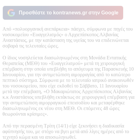
Προσθέστε το kontranews.gr στην Google
Από «πολυοργανική ανεπάρκεια» πάσχει, σύμφωνα με πηγές του
νοσοκομείου «Ευαγγελισμός» ο Αρχιεπίσκοπος Αλβανίας
Αναστάσιος, με την κατάσταση της υγείας του να επιδεινώνεται
σοβαρά τις τελευταίες ώρες.
Ο ίδιος νοσηλεύεται διασωληνωμένος στη Μονάδα Εντατικής
Θεραπείας (ΜΕΘ) του «Ευαγγελισμού» μετά τη χειρουργική
επέμβαση στην οποία υπεβλήθη το απόγευμα της Παρασκευής 10
Ιανουαρίου, για την αντιμετώπιση αιμορραγίας από το κατώτερο
πεπτικό σύστημα. Σύμφωνα με το τελευταίο ιατρικό ανακοινωθέν
του νοσοκομείου, που είχε εκδοθεί το Σάββατο, 11 Ιανουαρίου
μετά την επέμβαση, «Ο Μακαριώτατος Αρχιεπίσκοπος Αλβανίας
κ.κ Αναστάσιος υπεβλήθη εκτάκτως σε χειρουργική επέμβαση για
την αντιμετώπιση αιμορραγικού επεισοδίου και μεταφέρθηκε
διασωληνωμένος εκ νέου στη ΜΕΘ. Οι επόμενες 48 ώρες
θεωρούνται κρίσιμες».
Από την περασμένη Τρίτη (14/1) είχε ξεκινήσει η διαδικασία
αφύπνησής του, με στόχο να βγει μετά από λίγες ημέρες από το
τεχνητό κώμα και να αποσωληνωθεί.