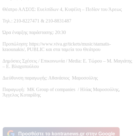
Θέατρο ΑΛΣΟΣ: Ευελπίδων 4, Κυψέλη – Πεδίον του Άρεως
Τηλ.: 210-8227471 & 210-8831487
Ώρα έναρξης παράστασης: 20:30
Προπώληση: https://www.viva.gr/tickets/music/stamatis-
kraounakis/, PUBLIC και στα ταμεία του Θεάτρου
Δημόσιες Σχέσεις / Επικοινωνία / Media: Ε. Τώρου – Μ. Μαγιάτης
– Ε. Βλαχοπούλου
Διεύθυνση παραγωγής: Αθανάσιος Μαροσούλης
Παραγωγή: MK Group of companies / Ηλίας Μαροσούλης,
Άγγελος Κοταρίδης
Προσθέστε το kontranews.gr στην Google