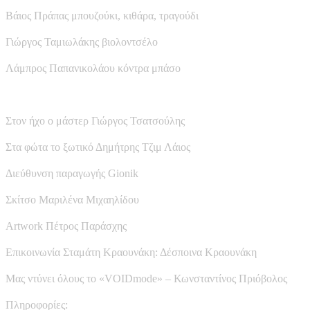
Βάιος Πράπας μπουζούκι, κιθάρα, τραγούδι
Γιώργος Ταμιωλάκης βιολοντσέλο
Λάμπρος Παπανικολάου κόντρα μπάσο
Στον ήχο ο μάστερ Γιώργος Τσατσούλης
Στα φώτα το ξωτικό Δημήτρης Τζιμ Λάιος
Διεύθυνση παραγωγής Gionik
Σκίτσο Μαριλένα Μιχαηλίδου
Artwork Πέτρος Παράσχης
Επικοινωνία Σταμάτη Κραουνάκη: Δέσποινα Κραουνάκη
Μας ντύνει όλους το «VOIDmode» – Κωνσταντίνος Πριόβολος
Πληροφορίες: