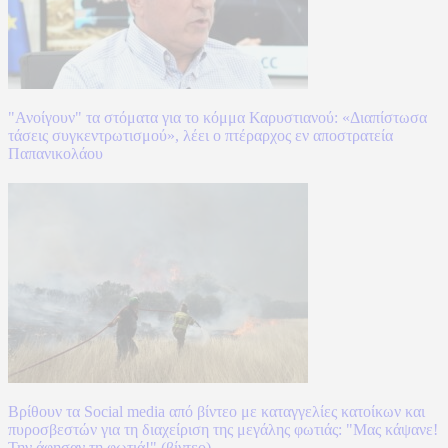
"Ανοίγουν" τα στόματα για το κόμμα Καρυστιανού: «Διαπίστωσα
τάσεις συγκεντρωτισμού», λέει ο πτέραρχος εν αποστρατεία
Παπανικολάου
Βρίθουν τα Social media από βίντεο με καταγγελίες κατοίκων και
πυροσβεστών για τη διαχείριση της μεγάλης φωτιάς: "Μας κάψανε!
Την άφησαν τη φωτιά!" (βίντεο)