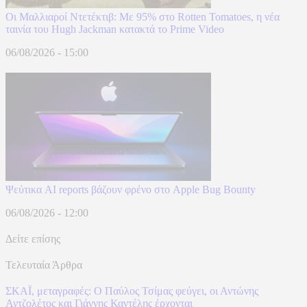
Οι Μαλλιαροί Ντετέκτιβ: Με 95% στο Rotten Tomatoes, η νέα
ταινία του Hugh Jackman κατακτά το Prime Video
06/08/2026 - 15:00
Ψεύτικα AI reports βάζουν φρένο στο Apple Bug Bounty
06/08/2026 - 12:00
Δείτε επίσης
Τελευταία Άρθρα
ΣΚΑΪ, μεταγραφές: Ο Παύλος Τσίμας φεύγει, οι Αντώνης
Αντζολέτος και Γιάννης Καντέλης έρχονται