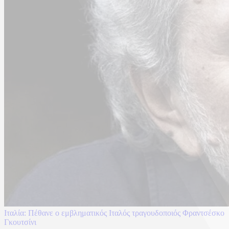
Ιταλία: Πέθανε ο εμβληματικός Ιταλός τραγουδοποιός Φραντσέσκο
Γκουτσίνι