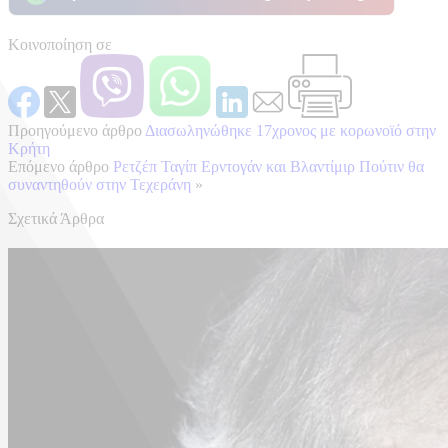
Κοινοποίηση σε
Προηγούμενο άρθρο
Διασωληνώθηκε 17χρονος με κορωνοϊό στην
Κρήτη
Επόμενο άρθρο
Ρετζέπ Ταγίπ Ερντογάν και Βλαντίμιρ Πούτιν θα
συναντηθούν στην Τεχεράνη
»
Σχετικά Άρθρα