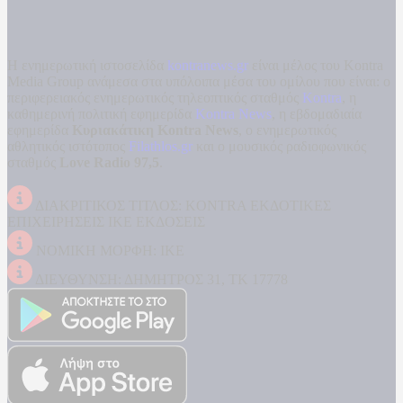
Η ενημερωτική ιστοσελίδα
kontranews.gr
είναι μέλος του Kontra
Media Group ανάμεσα στα υπόλοιπα μέσα του ομίλου που είναι: ο
περιφερειακός ενημερωτικός τηλεοπτικός σταθμός
Kontra
, η
καθημερινή πολιτική εφημερίδα
Kontra News
, η εβδομαδιαία
εφημερίδα
Κυριακάτικη Kontra News
, ο ενημερωτικός
αθλητικός ιστότοπος
Filathlos.gr
και ο μουσικός ραδιοφωνικός
σταθμός
Love Radio 97,5
.
ΔΙΑΚΡΙΤΙΚΟΣ ΤΙΤΛΟΣ: KONTRA ΕΚΔΟΤΙΚΕΣ
ΕΠΙΧΕΙΡΗΣΕΙΣ ΙΚΕ ΕΚΔΟΣΕΙΣ
ΝΟΜΙΚΗ ΜΟΡΦΗ: ΙΚΕ
ΔΙΕΥΘΥΝΣΗ: ΔΗΜΗΤΡΟΣ 31, ΤΚ 17778