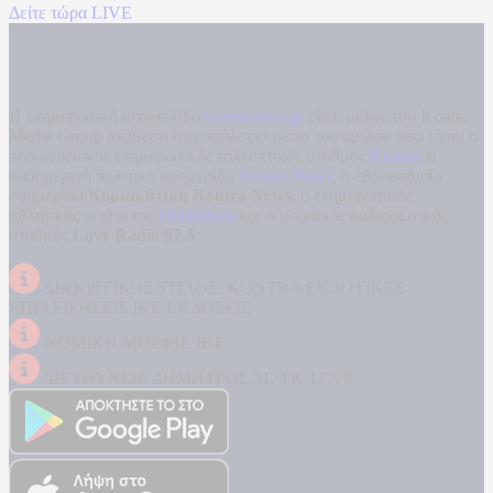
Δείτε τώρα LIVE
Η ενημερωτική ιστοσελίδα
kontranews.gr
είναι μέλος του Kontra
Media Group ανάμεσα στα υπόλοιπα μέσα του ομίλου που είναι: ο
περιφερειακός ενημερωτικός τηλεοπτικός σταθμός
Kontra
, η
καθημερινή πολιτική εφημερίδα
Kontra News
, η εβδομαδιαία
εφημερίδα
Κυριακάτικη Kontra News
, ο ενημερωτικός
αθλητικός ιστότοπος
Filathlos.gr
και ο μουσικός ραδιοφωνικός
σταθμός
Love Radio 97,5
.
ΔΙΑΚΡΙΤΙΚΟΣ ΤΙΤΛΟΣ: KONTRA ΕΚΔΟΤΙΚΕΣ
ΕΠΙΧΕΙΡΗΣΕΙΣ ΙΚΕ ΕΚΔΟΣΕΙΣ
ΝΟΜΙΚΗ ΜΟΡΦΗ: ΙΚΕ
ΔΙΕΥΘΥΝΣΗ: ΔΗΜΗΤΡΟΣ 31, ΤΚ 17778