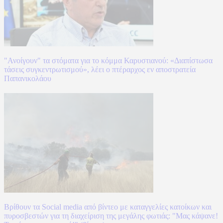
"Ανοίγουν" τα στόματα για το κόμμα Καρυστιανού: «Διαπίστωσα
τάσεις συγκεντρωτισμού», λέει ο πτέραρχος εν αποστρατεία
Παπανικολάου
Βρίθουν τα Social media από βίντεο με καταγγελίες κατοίκων και
πυροσβεστών για τη διαχείριση της μεγάλης φωτιάς: "Μας κάψανε!