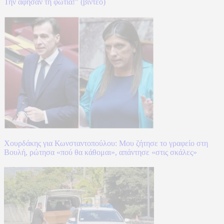
Την άφησαν τη φωτιά!" (βίντεο)
Χουρδάκης για Κωνσταντοπούλου: Μου ζήτησε το γραφείο στη
Βουλή, ρώτησα «πού θα κάθομαι», απάντησε «στις σκάλες»