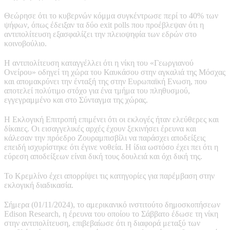
Θεώρησε ότι το κυβερνών κόμμα συγκέντρωσε περί το 40% των
ψήφων, όπως έδειξαν τα δύο exit polls που προέβλεψαν ότι η
αντιπολίτευση εξασφαλίζει την πλειοψηφία των εδρών στο
κοινοβούλιο.
Η αντιπολίτευση καταγγέλλει ότι η νίκη του «Γεωργιανού
Ονείρου» οδηγεί τη χώρα του Καυκάσου στην αγκαλιά της Μόσχας
και απομακρύνει την ένταξή της στην Ευρωπαϊκή Ενωση, που
αποτελεί πολύτιμο στόχο για ένα τμήμα του πληθυσμού,
εγγεγραμμένο και στο Σύνταγμα της χώρας.
Η Εκλογική Επιτροπή επιμένει ότι οι εκλογές ήταν ελεύθερες και
δίκαιες. Οι εισαγγελικές αρχές έχουν ξεκινήσει έρευνα και
κάλεσαν την πρόεδρο Ζουραμπισβίλι να παράσχει αποδείξεις
επειδή ισχυρίστηκε ότι έγινε νοθεία. Η ίδια ωστόσο έχει πει ότι η
εύρεση αποδείξεων είναι δική τους δουλειά και όχι δική της.
Το Κρεμλίνο έχει απορρίψει τις κατηγορίες για παρέμβαση στην
εκλογική διαδικασία.
Σήμερα (01/11/2024), το αμερικανικό ινστιτούτο δημοσκοπήσεων
Edison Research, η έρευνα του οποίου το Σάββατο έδωσε τη νίκη
στην αντιπολίτευση, επιβεβαίωσε ότι η διαφορά μεταξύ των