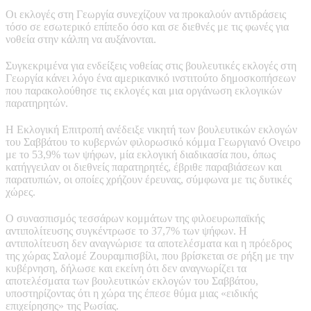
Οι εκλογές στη Γεωργία συνεχίζουν να προκαλούν αντιδράσεις
τόσο σε εσωτερικό επίπεδο όσο και σε διεθνές με τις φωνές για
νοθεία στην κάλπη να αυξάνονται.
Συγκεκριμένα για ενδείξεις νοθείας στις βουλευτικές εκλογές στη
Γεωργία κάνει λόγο ένα αμερικανικό ινστιτούτο δημοσκοπήσεων
που παρακολούθησε τις εκλογές και μια οργάνωση εκλογικών
παρατηρητών.
Η Εκλογική Επιτροπή ανέδειξε νικητή των βουλευτικών εκλογών
του Σαββάτου το κυβερνών φιλορωσικό κόμμα Γεωργιανό Ονειρο
με το 53,9% των ψήφων, μία εκλογική διαδικασία που, όπως
κατήγγειλαν οι διεθνείς παρατηρητές, έβριθε παραβιάσεων και
παρατυπιών, οι οποίες χρήζουν έρευνας, σύμφωνα με τις δυτικές
χώρες.
Ο συνασπισμός τεσσάρων κομμάτων της φιλοευρωπαϊκής
αντιπολίτευσης συγκέντρωσε το 37,7% των ψήφων. Η
αντιπολίτευση δεν αναγνώρισε τα αποτελέσματα και η πρόεδρος
της χώρας Σαλομέ Ζουραμπισβίλι, που βρίσκεται σε ρήξη με την
κυβέρνηση, δήλωσε και εκείνη ότι δεν αναγνωρίζει τα
αποτελέσματα των βουλευτικών εκλογών του Σαββάτου,
υποστηρίζοντας ότι η χώρα της έπεσε θύμα μιας «ειδικής
επιχείρησης» της Ρωσίας.