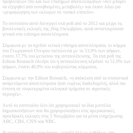
προβλέψεών τπυ και των επίσημων αποτελεσμάτων «δεν μπορεί
να εξηγηθεί από συνηθισμένες μεταβολές» και έκανε λόγο για
«χειραγώγηση των εκλογών σε τοπικό επίπεδο».
Το ινστιτούτο αυτό διενεργεί exit poll από το 2012 και μέχρι τις
βουλευτικές εκλογές της 26ης Οκτωβρίου, αυτά αντιστοιχούσαν
γενικά στα επίσημα αποτελέσματα.
Σύμφωνα με τα σχεδόν τελικά επίσημα αποτελέσματα, το κόμμα
του Γεωργιανού Όνειρου πιστώνεται με το 53,9% των ψήφων,
έναντι 37,7% του μετώπου της αντιπολίτευσης. Τα exit poll της
Edison Research έδειξαν ότι η αντιπολίτευση κέρδισε το 51,9% των
ψήφων, έναντι 40,9% του κυβερνώντας κόμματος.
Σύμφωνα με την Edison Research, «η απόκλιση από τα στατιστικά
αναμενόμενα αποτελέσματα ήταν ευρέως διαδεδομένη, αλλά πιο
έντονη σε συγκεκριμένα εκλογικά τμήματα σε αγροτικές
περιοχές».
Αυτό το ινστιτούτο λέει ότι χρησιμοποιεί τα ίδια μοντέλα
δημοσκοπήσεων που θα χρησιμοποιήσει στις αμερικανικές
προεδρικές εκλογές στις 5 Νοεμβρίου για τα μέσα ενημέρωσης
ABC, CBS, CNN και NBC.
Η αντιπολίτευση κατηγόρησε, μεταξύ άλλων μεθόδων, την