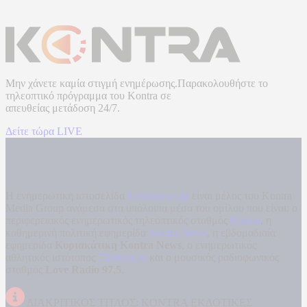
Μην χάνετε καμία στιγμή ενημέρωσης.Παρακολουθήστε το
τηλεοπτικό πρόγραμμα του
Kontra
σε
απευθείας μετάδοση
24/7.
Δείτε τώρα LIVE
Η ενημερωτική ιστοσελίδα
kontranews.gr
είναι μέλος του Kontra
Media Group ανάμεσα στα υπόλοιπα μέσα του ομίλου που είναι: ο
περιφερειακός ενημερωτικός τηλεοπτικός σταθμός
Kontra
, η
καθημερινή πολιτική εφημερίδα
Kontra News
, η εβδομαδιαία
εφημερίδα
Κυριακάτικη Kontra News
, ο ενημερωτικός
αθλητικός ιστότοπος
Filathlos.gr
και ο μουσικός ραδιοφωνικός
σταθμός
Love Radio 97,5
.
ΔΙΑΚΡΙΤΙΚΟΣ ΤΙΤΛΟΣ: KONTRA ΕΚΔΟΤΙΚΕΣ