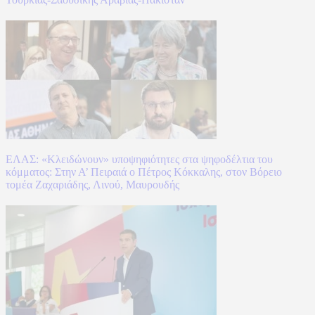
ΕΛΑΣ: «Κλειδώνουν» υποψηφιότητες στα ψηφοδέλτια του
κόμματος: Στην Α’ Πειραιά ο Πέτρος Κόκκαλης, στον Βόρειο
τομέα Ζαχαριάδης, Λινού, Μαυρουδής