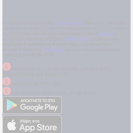
Η ενημερωτική ιστοσελίδα
kontranews.gr
είναι μέλος του Kontra
Media Group ανάμεσα στα υπόλοιπα μέσα του ομίλου που είναι: ο
περιφερειακός ενημερωτικός τηλεοπτικός σταθμός
Kontra
, η
καθημερινή πολιτική εφημερίδα
Kontra News
, η εβδομαδιαία
εφημερίδα
Κυριακάτικη Kontra News
, ο ενημερωτικός
αθλητικός ιστότοπος
Filathlos.gr
και ο μουσικός ραδιοφωνικός
σταθμός
Love Radio 97,5
.
ΔΙΑΚΡΙΤΙΚΟΣ ΤΙΤΛΟΣ: KONTRA ΕΚΔΟΤΙΚΕΣ
ΕΠΙΧΕΙΡΗΣΕΙΣ ΙΚΕ ΕΚΔΟΣΕΙΣ
ΝΟΜΙΚΗ ΜΟΡΦΗ: ΙΚΕ
ΔΙΕΥΘΥΝΣΗ: ΔΗΜΗΤΡΟΣ 31, ΤΚ 17778