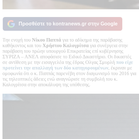
Προσθέστε το kontranews.gr στην Google
Την ενοχή του
Νίκου Παππά
για το αδίκημα της παράβασης
καθήκοντος και του
Χρήστου Καλογρίτσα
για συνέργεια στην
παράβαση του πρώην υπουργού Επικρατείας επί κυβέρνησης
ΣΥΡΙΖΑ – ΑΝΕΛ αποφάσισε το Ειδικό Δικαστήριο. Οι δικαστές
σε αντίθεση με την εισαγγελέα της έδρας Ολγας Σμυρλή
που είχε
προτείνει την απαλλαγή των δύο κατηγορουμένων
, έκριναν με
ομοφωνία ότι ο κ. Παππάς παρενέβη στον διαγωνισμό του 2016 για
τις τηλεοπτικές άδειες ενώ αναγνώρισε τη συμβολή του κ.
Καλογρίτσα στην αποκάλυψη της υπόθεσης.