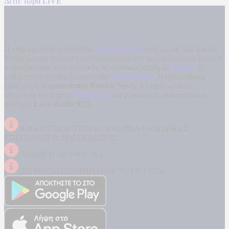
Δείτε τώρα LIVE
Η ενημερωτική ιστοσελίδα
kontranews.gr
είναι μέλος του Kontra
Media Group ανάμεσα στα υπόλοιπα μέσα του ομίλου που είναι: ο
περιφερειακός ενημερωτικός τηλεοπτικός σταθμός
Kontra
, η
καθημερινή πολιτική εφημερίδα
Kontra News
, η εβδομαδιαία
εφημερίδα
Κυριακάτικη Kontra News
, ο ενημερωτικός
αθλητικός ιστότοπος
Filathlos.gr
και ο μουσικός ραδιοφωνικός
σταθμός
Love Radio 97,5
.
ΔΙΑΚΡΙΤΙΚΟΣ ΤΙΤΛΟΣ: KONTRA ΕΚΔΟΤΙΚΕΣ
ΕΠΙΧΕΙΡΗΣΕΙΣ ΙΚΕ ΕΚΔΟΣΕΙΣ
ΝΟΜΙΚΗ ΜΟΡΦΗ: ΙΚΕ
ΔΙΕΥΘΥΝΣΗ: ΔΗΜΗΤΡΟΣ 31, ΤΚ 17778