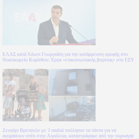
ΕΛΑΣ κατά Άδωνι Γεωργιάδη για την κατάρρευση οροφής στο
Νοσοκομείο Κορίνθου: Έργα «επικοινωνιακής βιτρίνας» στο ΕΣΥ
Ζευγάρι Βρετανών με 3 παιδιά πούλησαν τα πάντα για να
αγοράσουν σπίτι στην Αιγιάλεια, καταστράφηκε από την πυρκαγιά