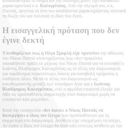
αποκαταστήσω το όνομα και την υπόληψή μου», έχει καταθέσει
χαρακτηριστικά ο κ.
Καλογρίτσας
. Από την πλευρά του, ο κ.
Παππάς, αρνείται τα όσα του αποδίδονται χαρακτηρίζοντας πολιτική
τη δίωξη του και πολιτική τη δίκη που έγινε.
Η εισαγγελική πρόταση που δεν
έγινε δεκτή
Υπενθυμίζεται πως η Ολγα Σμυρλή είχε προτείνει
την αθώωση
του Νίκου Παππά υποστηρίζοντας πως «δεν προκύπτει
οποιαδήποτε πράξη εκ μέρους του Νίκου Παππά για να ευνοηθεί ο
Ιωάννης Βλαδίμηρος Καλογρίτσας ως το τέλος του διαγωνισμού,
για παράδειγμα περισσότερες δόσεις για καταβολή τιμήματος η
οτιδήποτε άλλο. Μετά το τέλος του διαγωνισμού ως
υπερθεματιστής μεταξύ των τεσσάρων ήταν και ο
Ιωάννης
Βλαδίμηρος Καλογρίτσας
, ενώ η αρμόδια επιτροπή έλεγξε και
πάλι τις προϋποθέσεις συμμετοχής στον διαγωνισμό χωρίς να
εντοπιστεί κάτι μεμπτόν».
Κατά την εισαγγελέα «
δεν όφειλε ο Νίκος Παππάς να
διενεργήσει ο ίδιος τον έλεγχο
των προϋποθέσεων για τη
συμμετοχή στο διαγωνισμό. Αντίθετα είχε υποχρέωση να απέχει.
Αν έκανε ο ίδιος τον έλεγχο θα ήταν κάτι εντελώς αντίθετο με την