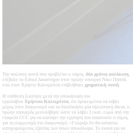
Την ανώτατη ποινή που προβλέπει ο νόμος,
δύο χρόνια φυλάκιση
,
επέβαλε το Ειδικό Δικαστήριο στον πρώην υπουργό Νίκο Παππά,
ενώ στον Χρήστο Καλογρίτσα επιβλήθηκε
χρηματική ποινή
.
Η υπόθεση ξεκίνησε μετά την αποκάλυψη του
εργολάβου
Χρήστου Καλογρίτσα
, ότι προκειμένου να λάβει
μέρος στον διαγωνισμό και να διεκδικήσει μία τηλεοπτική άδεια, ο
πρώην υπουργός μεσολάβησε ώστε να λάβει 3 εκατ. ευρώ από την
εταιρεία CCC για να καλύψει την εγγύηση που απαιτούσε ο νόμος
για τη συμμετοχή στο διαγωνισμό. «Γνώριζα ότι θα καταστώ
κατηγορούμενος εξαιτίας των όσων αποκάλυψα. Το έκανα για να