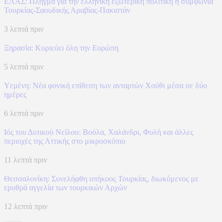
ΕΛΑΣ: Πλήγμα για την ελληνική εξωτερική πολιτική η συμφωνία
Τουρκίας-Σαουδικής Αραβίας-Πακιστάν
3 λεπτά πριν
Ξηρασία: Κυριεύει όλη την Ευρώπη
5 λεπτά πριν
Υεμένη: Νέα φονική επίθεση των ανταρτών Χούθι μέσα σε δύο
ημέρες
6 λεπτά πριν
Ιός του Δυτικού Νείλου: Βούλα, Χαλάνδρι, Φυλή και άλλες
περιοχές της Αττικής στο μικροσκόπιο
11 λεπτά πριν
Θεσσαλονίκη: Συνελήφθη υπήκοος Τουρκίας, διωκόμενος με
ερυθρά αγγελία των τουρκικών Αρχών
12 λεπτά πριν