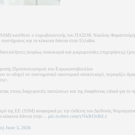
 (SSM) κατέθεσε ο ευρωβουλευτής του ΠΑΣΟΚ Νικόλας Φαραντούρης
 συστήματος και τα κόκκινα δάνεια στην Ελλάδα.
 δανειολήπτες (κυρίως νοικοκυριά και μικρομεσαίες επιχειρήσεις) έχο
τροπής Προϋπολογισμού του Ευρωκοινοβουλίου
που το οδηγεί σε συστηματικό οικονομικό αποκλεισμό, περιορίζει δρα
εις».
είας στους διαχειριστές πιστώσεων και της διαφάνειας ειδικά για τ
μό της ΕΕ (SSM) αναφορικά με την έκθεση του Διεθνούς Νομισματικ
 τα κόκκινα δάνεια στην…
pic.twitter.com/yNkROsIbLt
is)
June 3, 2026