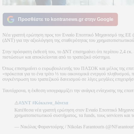
Προσθέστε το kontranews.gr στην Google
Νέα γραπτή ερώτηση προς τον Ενιαίο Εποπτικό Μηχανισμό της ΕΕ
(ΔΝΤ) για την αξιολόγηση της σταθερότητας του χρηματοπιστωτικού
Στην πρόσφατη έκθεσή του, το ΔΝΤ επισημαίνει ότι περίπου 2,4 εκ.
πιστώσεων και αποκλείονται από το τραπεζικό σύστημα.
Όπως επισημαίνει ο ευρωβουλευτής του ΠΑΣΟΚ και μέλος της επι
«πρόκειται για το ένα τρίτο ⅓ του οικονομικά ενεργού πληθυσμού, 
συγκέντρωση του τραπεζικού δανεισμού σε λίγες μεγάλες επιχειρήσ
Ταυτόχρονα, η έκθεση υπογραμμίζει την ανάγκη ενίσχυσης της εποπτ
⚠️
#ΔΝΤ
#Κόκκινα_δάνεια
Κατέθεσα νέα γραπτή ερώτηση στον Ενιαίο Εποπτικό Μηχανισ
χρηματοπιστωτικού συστήματος, τα funds, τους servicers και
— Νικόλας Φαραντούρης / Nikolas Farantouris (@NFarantour