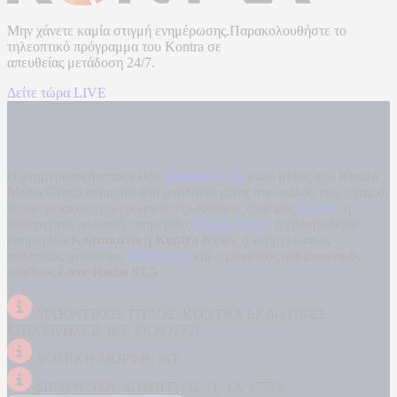
Μην χάνετε καμία στιγμή ενημέρωσης.Παρακολουθήστε το
τηλεοπτικό πρόγραμμα του
Kontra
σε
απευθείας μετάδοση
24/7.
Δείτε τώρα LIVE
Η ενημερωτική ιστοσελίδα
kontranews.gr
είναι μέλος του Kontra
Media Group ανάμεσα στα υπόλοιπα μέσα του ομίλου που είναι: ο
περιφερειακός ενημερωτικός τηλεοπτικός σταθμός
Kontra
, η
καθημερινή πολιτική εφημερίδα
Kontra News
, η εβδομαδιαία
εφημερίδα
Κυριακάτικη Kontra News
, ο ενημερωτικός
αθλητικός ιστότοπος
Filathlos.gr
και ο μουσικός ραδιοφωνικός
σταθμός
Love Radio 97,5
.
ΔΙΑΚΡΙΤΙΚΟΣ ΤΙΤΛΟΣ: KONTRA ΕΚΔΟΤΙΚΕΣ
ΕΠΙΧΕΙΡΗΣΕΙΣ ΙΚΕ ΕΚΔΟΣΕΙΣ
ΝΟΜΙΚΗ ΜΟΡΦΗ: ΙΚΕ
ΔΙΕΥΘΥΝΣΗ: ΔΗΜΗΤΡΟΣ 31, ΤΚ 17778