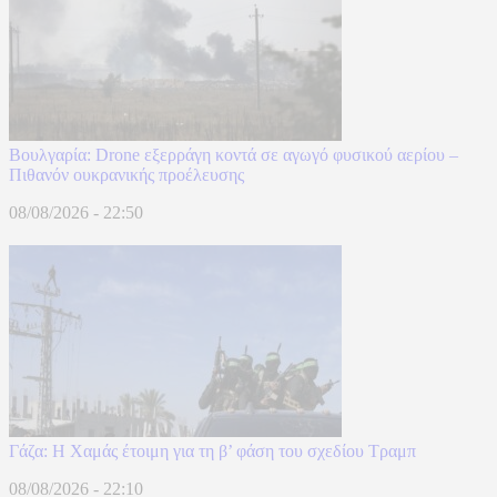
Βουλγαρία: Drone εξερράγη κοντά σε αγωγό φυσικού αερίου –
Πιθανόν ουκρανικής προέλευσης
08/08/2026 - 22:50
Γάζα: Η Χαμάς έτοιμη για τη β’ φάση του σχεδίου Τραμπ
08/08/2026 - 22:10