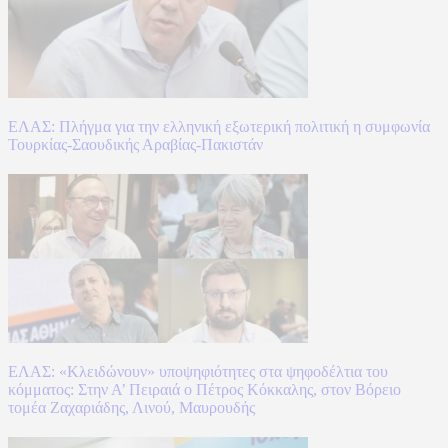
ΕΛΑΣ: Πλήγμα για την ελληνική εξωτερική πολιτική η συμφωνία
Τουρκίας-Σαουδικής Αραβίας-Πακιστάν
ΕΛΑΣ: «Κλειδώνουν» υποψηφιότητες στα ψηφοδέλτια του
κόμματος: Στην Α’ Πειραιά ο Πέτρος Κόκκαλης, στον Βόρειο
τομέα Ζαχαριάδης, Λινού, Μαυρουδής