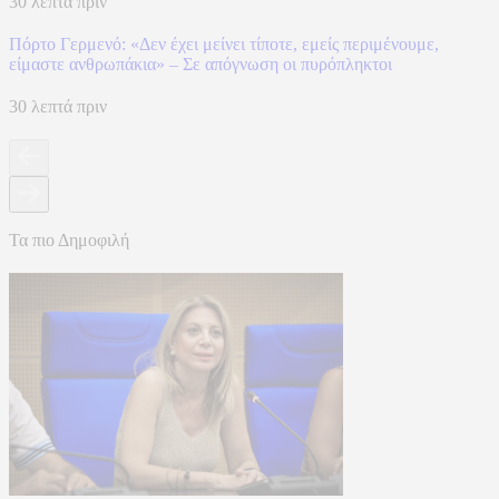
30 λεπτά πριν
Πόρτο Γερμενό: «Δεν έχει μείνει τίποτε, εμείς περιμένουμε,
είμαστε ανθρωπάκια» – Σε απόγνωση οι πυρόπληκτοι
30 λεπτά πριν
Τα πιο Δημοφιλή