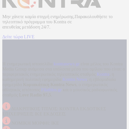
Μην χάνετε καμία στιγμή ενημέρωσης.Παρακολουθήστε το
τηλεοπτικό πρόγραμμα του
Kontra
σε
απευθείας μετάδοση
24/7.
Δείτε τώρα LIVE
Η ενημερωτική ιστοσελίδα
kontranews.gr
είναι μέλος του Kontra
Media Group ανάμεσα στα υπόλοιπα μέσα του ομίλου που είναι: ο
περιφερειακός ενημερωτικός τηλεοπτικός σταθμός
Kontra
, η
καθημερινή πολιτική εφημερίδα
Kontra News
, η εβδομαδιαία
εφημερίδα
Κυριακάτικη Kontra News
, ο ενημερωτικός
αθλητικός ιστότοπος
Filathlos.gr
και ο μουσικός ραδιοφωνικός
σταθμός
Love Radio 97,5
.
ΔΙΑΚΡΙΤΙΚΟΣ ΤΙΤΛΟΣ: KONTRA ΕΚΔΟΤΙΚΕΣ
ΕΠΙΧΕΙΡΗΣΕΙΣ ΙΚΕ ΕΚΔΟΣΕΙΣ
ΝΟΜΙΚΗ ΜΟΡΦΗ: ΙΚΕ