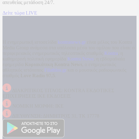
απευθείας μετάδοση
24/7.
Δείτε τώρα LIVE
Η ενημερωτική ιστοσελίδα
kontranews.gr
είναι μέλος του Kontra
Media Group ανάμεσα στα υπόλοιπα μέσα του ομίλου που είναι: ο
περιφερειακός ενημερωτικός τηλεοπτικός σταθμός
Kontra
, η
καθημερινή πολιτική εφημερίδα
Kontra News
, η εβδομαδιαία
εφημερίδα
Κυριακάτικη Kontra News
, ο ενημερωτικός
αθλητικός ιστότοπος
Filathlos.gr
και ο μουσικός ραδιοφωνικός
σταθμός
Love Radio 97,5
.
ΔΙΑΚΡΙΤΙΚΟΣ ΤΙΤΛΟΣ: KONTRA ΕΚΔΟΤΙΚΕΣ
ΕΠΙΧΕΙΡΗΣΕΙΣ ΙΚΕ ΕΚΔΟΣΕΙΣ
ΝΟΜΙΚΗ ΜΟΡΦΗ: ΙΚΕ
ΔΙΕΥΘΥΝΣΗ: ΔΗΜΗΤΡΟΣ 31, ΤΚ 17778