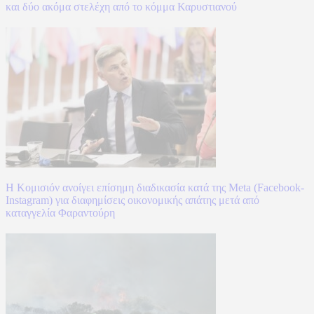
και δύο ακόμα στελέχη από το κόμμα Καρυστιανού
Η Κομισιόν ανοίγει επίσημη διαδικασία κατά της Meta (Facebook-
Instagram) για διαφημίσεις οικονομικής απάτης μετά από
καταγγελία Φαραντούρη