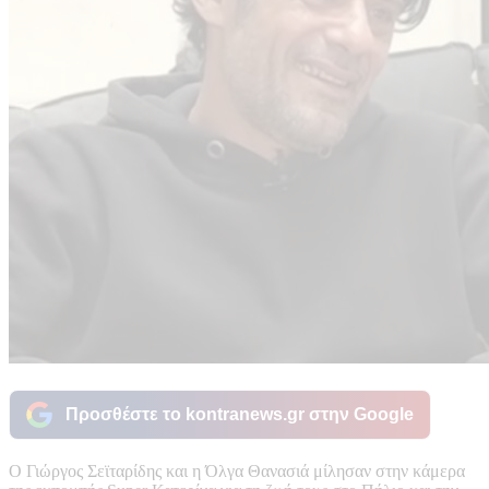
Προσθέστε το kontranews.gr στην Google
Ο Γιώργος Σεϊταρίδης και η Όλγα Θανασιά μίλησαν στην κάμερα