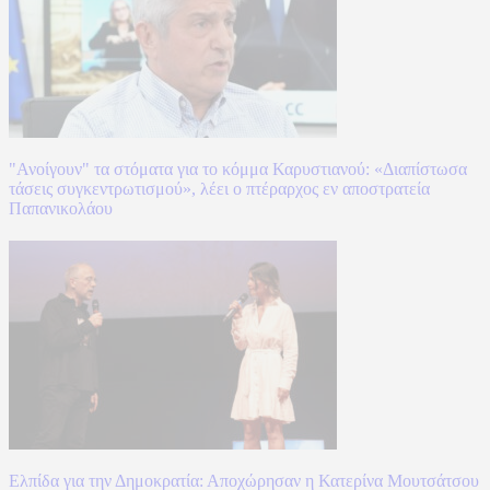
"Ανοίγουν" τα στόματα για το κόμμα Καρυστιανού: «Διαπίστωσα
τάσεις συγκεντρωτισμού», λέει ο πτέραρχος εν αποστρατεία
Παπανικολάου
Ελπίδα για την Δημοκρατία: Αποχώρησαν η Κατερίνα Μουτσάτσου