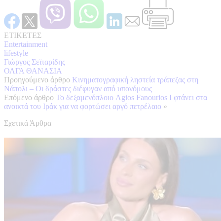
ΕΤΙΚΕΤΕΣ
Entertainment
lifestyle
Γιώργος Σεϊταρίδης
ΟΛΓΑ ΘΑΝΑΣΙΑ
Προηγούμενο άρθρο
Κινηματογραφική ληστεία τράπεζας στη
Νάπολι – Οι δράστες διέφυγαν από υπονόμους
Επόμενο άρθρο
Το δεξαμενόπλοιο Agios Fanourios I φτάνει στα
ανοικτά του Ιράκ για να φορτώσει αργό πετρέλαιο
»
Σχετικά Άρθρα