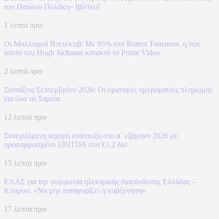
του Παύλου Πολάκη» [βίντεο]
1 λεπτό πριν
Οι Μαλλιαροί Ντετέκτιβ: Με 95% στο Rotten Tomatoes, η νέα
ταινία του Hugh Jackman κατακτά το Prime Video
2 λεπτά πριν
Συντάξεις Σεπτεμβρίου 2026: Οι οριστικές ημερομηνίες πληρωμής
για όλα τα Ταμεία
12 λεπτά πριν
Συνεχιζόμενη ισχυρή ανάπτυξη στο α΄ εξάμηνο 2026 με
προσαρμοσμένο EBITDA στα €1,2 δισ.
15 λεπτά πριν
ΕΛΑΣ για την συμφωνία ηλεκτρικής διασύνδεσης Ελλάδας –
Κύπρου: «Να μην πανηγυρίζει η κυβέρνηση»
17 λεπτά πριν