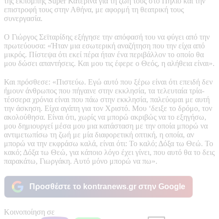
της εκπομπής Super Κατερίνα για τη ζωή τους στο Πήλιο και την
επιστροφή τους στην Αθήνα, με αφορμή τη θεατρική τους
συνεργασία.
Ο Γιώργος Σεϊταρίδης εξήγησε την απόφασή του να φύγει από την
πρωτεύουσα: «Ήταν μια εσωτερική αναζήτηση που την είχα από
μικρός. Πίστεψα ότι εκεί πέρα ήταν ένα περιβάλλον το οποίο θα
μου δώσει απαντήσεις. Και μου τις έφερε ο Θεός, η αλήθεια είναι».
Και πρόσθεσε: «Πιστεύω. Εγώ αυτό που ξέρω είναι ότι επειδή δεν
ήμουν άνθρωπος που πήγαινε στην εκκλησία, τα τελευταία τρία-
τέσσερα χρόνια είναι που πάω στην εκκλησία, παλεύομαι με αυτή
την άσκηση. Είχα αγάπη για τον Χριστό. Μου ‘δειξε το δρόμο, τον
ακολούθησα. Είναι ότι, χωρίς να μπορώ ακριβώς να το εξηγήσω,
μου δημιουργεί μέσα μου μια κατάσταση με την οποία μπορώ να
αντιμετωπίσω τη ζωή με μία διαφορετική οπτική, η οποία, αν
μπορώ να την εκφράσω καλά, είναι ότι: Το καλό; Δόξα τω Θεώ. Το
κακό; Δόξα τω Θεώ, για κάποιο λόγο έχει γίνει, που αυτό θα το δεις
παρακάτω, Γιωργάκη. Αυτό μόνο μπορώ να πω».
Προσθέστε το kontranews.gr στην Google
Κοινοποίηση σε