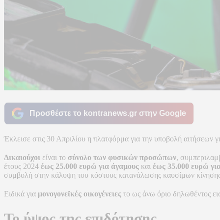
Προσθέστε το kontranews.gr στην Google
Έκλεισε στις 30 Απριλίου η πλατφόρμα για την υποβολή αιτήσεων για
Δικαιούχοι
είναι το
σύνολο των φυσικών προσώπων
, συμπεριλαμ
έτους 2024
έως 25.000 ευρώ για άγαμους
και
έως 35.000 ευρώ
γι
συμβολή στην κάλυψη του κόστους κατανάλωσης καυσίμων κίνησης κ
Ειδικά για
μονογονεϊκές οικογένειες
το ως άνω όριο δηλωθέντος ει
Το ύψος της επιδότησης