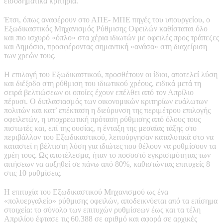
εισοδηματικά κριτήρια.
Έτσι, όπως αναφέρουν στο ΑΠΕ- ΜΠΕ πηγές του υπουργείου, ο
Εξωδικαστικός Μηχανισμός Ρύθμισης Οφειλών καθίσταται όλο
και πιο ισχυρό «όπλο» στα χέρια ιδιωτών με οφειλές προς τράπεζες
και Δημόσιο, προσφέροντας σημαντική «ανάσα» στη διαχείριση
των χρεών τους.
Η επιλογή του Εξωδικαστικού, προσθέτουν οι ίδιοι, αποτελεί λύση
και διέξοδο στη ρύθμιση του ιδιωτικού χρέους, ειδικά μετά τη
σειρά βελτιώσεων οι οποίες έχουν επέλθει από τον Απρίλιο
πέρυσι. Ο διπλασιασμός των οικονομικών κριτηρίων ευάλωτων
πολιτών και κατ’ επέκταση η διεύρυνση της περιμέτρου επιλογής
οφειλετών, η υποχρεωτική πρόταση ρύθμισης από όλους τους
πιστωτές και, επί της ουσίας, η ένταξη της μεσαίας τάξης στο
περιβάλλον του Εξωδικαστικού, λειτούργησαν καταλυτικά στο να
καταστεί η βέλτιστη λύση για ιδιώτες που θέλουν να ρυθμίσουν τα
χρέη τους. Ως αποτέλεσμα, ήταν το ποσοστό εγκρισιμότητας των
αιτήσεων να αυξηθεί σε πάνω από 80%, καθιστώντας επιτυχείς 8
στις 10 ρυθμίσεις.
Η επιτυχία του Εξωδικαστικού Μηχανισμού ως ένα
«πολυεργαλείο» ρύθμισης οφειλών, αποδεικνύεται από τα επίσημα
στοιχεία: το σύνολο των επιτυχών ρυθμίσεων έως και τα τέλη
Απριλίου έφτασε τις 60.388 σε αριθμό και αφορά σε αρχικές