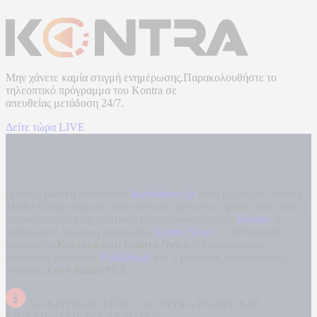
Μην χάνετε καμία στιγμή ενημέρωσης.Παρακολουθήστε το
τηλεοπτικό πρόγραμμα του
Kontra
σε
απευθείας μετάδοση
24/7.
Δείτε τώρα LIVE
Η ενημερωτική ιστοσελίδα
kontranews.gr
είναι μέλος του Kontra
Media Group ανάμεσα στα υπόλοιπα μέσα του ομίλου που είναι: ο
περιφερειακός ενημερωτικός τηλεοπτικός σταθμός
Kontra
, η
καθημερινή πολιτική εφημερίδα
Kontra News
, η εβδομαδιαία
εφημερίδα
Κυριακάτικη Kontra News
, ο ενημερωτικός
αθλητικός ιστότοπος
Filathlos.gr
και ο μουσικός ραδιοφωνικός
σταθμός
Love Radio 97,5
.
ΔΙΑΚΡΙΤΙΚΟΣ ΤΙΤΛΟΣ: KONTRA ΕΚΔΟΤΙΚΕΣ
ΕΠΙΧΕΙΡΗΣΕΙΣ ΙΚΕ ΕΚΔΟΣΕΙΣ