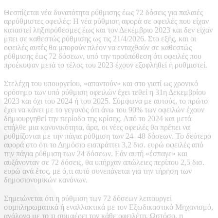
Θεσπίζεται νέα δυνατότητα ρύθμισης έως 72 δόσεις για παλαιές
αρρύθμιστες οφειλές: Η νέα ρύθμιση αφορά σε οφειλές που είχαν
καταστεί ληξιπρόθεσμες έως και τον Δεκέμβριο 2023 και δεν είχαν
μπει σε καθεστώς ρύθμισης ως τις 21/4/2026. Στο εξής, και οι
οφειλές αυτές θα μπορούν πλέον να ενταχθούν σε καθεστώς
ρύθμισης έως 72 δόσεων, υπό την προϋπόθεση ότι οφειλές που
προέκυψαν μετά το τέλος του 2023 έχουν εξοφληθεί ή ρυθμιστεί.
Στελέχη του υπουργείου, «απαντούν» και στο γιατί ως χρονικό
ορόσημο των υπό ρύθμιση οφειλών έχει τεθεί η 31η Δεκεμβρίου
2023 και όχι του 2024 ή του 2025. Σύμφωνα με αυτούς, το πρώτο
έχει να κάνει με το γεγονός ότι άνω του 90% των οφειλών έχουν
δημιουργηθεί την περίοδο της κρίσης. Από το 2024 και μετά
επήλθε μια κανονικότητα, άρα, οι νέες οφειλές θα πρέπει να
ρυθμίζονται με την πάγια ρύθμιση των 24- 48 δόσεων. Το δεύτερο
αφορά στο ότι το Δημόσιο εισπράττει 3,2 δισ. ευρώ οφειλές από
την πάγια ρύθμιση των 24 δόσεων. Εάν αυτή «έσπαγε» και
αυξάνονταν σε 72 δόσεις, θα υπήρχαν απώλειες περίπου 2,5 δισ.
ευρώ ανά έτος, με ό,τι αυτό συνεπάγεται για την τήρηση των
δημοσιονομικών κανόνων.
Σημειώνεται ότι η ρύθμιση των 72 δόσεων λειτουργεί
συμπληρωματικά ή εναλλακτικά με τον Εξωδικαστικό Μηχανισμό,
ανάλογα με το τι συμφέρει τον κάθε οφειλέτη. Ωστόσο, η