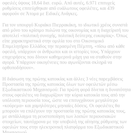
οφειλές ύψους 18,64 δισ. ευρώ. Από αυτές, 6.971 επιτυχείς
ρυθμίσεις επιτεύχθηκαν από ευάλωτους οφειλέτες, και 439
αφορούν σε Άτομα με Ειδικές Ανάγκες.
Για τον υπουργό Κυριάκο Πιερρακάκη, το ιδιωτικό χρέος συνιστά
από μόνο του κρίσιμο πυλώνα της οικονομίας και η διαχείρισή του
αποτελεί «πολιτική συνοχής, πολιτική δεύτερης ευκαιρίας». Όπως
είπε χαρακτηριστικά στην ομιλία του στο Οικονομικό
Επιμελητήριο Ελλάδος την περασμένη Πέμπτη, «πίσω από κάθε
οφειλή, υπάρχουν οι άνθρωποι και οι ιστορίες τους. Υπάρχουν
επιχειρήσεις που δίνουν καθημερινά μάχη για να σταθούν στην
αγορά. Υπάρχουν οικογένειες που αγωνίζονται σκληρά να
ορθοποδήσουν».
Η διάσωση της πρώτης κατοικίας και άλλες 3 νέες παρεμβάσεις
Προστασία της πρώτης κατοικίας όλων των οφειλετών μέσω
Εξωδικαστικού Μηχανισμού: Για πρώτη φορά δίνεται η δυνατότητα
στους οφειλέτες να διαχωρίζουν την κύρια κατοικία τους από την
υπόλοιπη περιουσία τους, ώστε να επιτυγχάνουν μεγαλύτερο
«κούρεμα» και χαμηλότερες μηνιαίες δόσεις. Οι οφειλέτες θα
μπορούν να επιλέγουν την προστασία της πρώτης κατοικίας τους,
με αντάλλαγμα τη ρευστοποίηση των λοιπών περιουσιακών
στοιχείων, ταυτόχρονα με την υποβολή της αίτησης ρύθμισης των
οφειλών τους στην ηλεκτρονική πλατφόρμα του Εξωδικαστικού
Μηχανισμού.