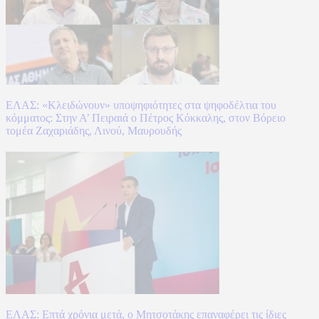
ΕΛΑΣ: «Κλειδώνουν» υποψηφιότητες στα ψηφοδέλτια του
κόμματος: Στην Α’ Πειραιά ο Πέτρος Κόκκαλης, στον Βόρειο
τομέα Ζαχαριάδης, Λινού, Μαυρουδής
ΕΛΑΣ: Επτά χρόνια μετά, ο Μητσοτάκης επαναφέρει τις ίδιες