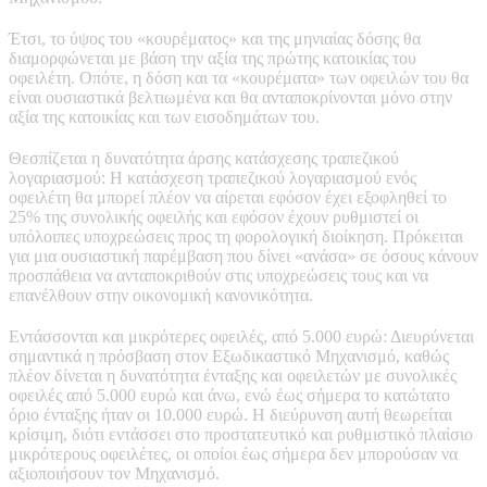
Έτσι, το ύψος του «κουρέματος» και της μηνιαίας δόσης θα
διαμορφώνεται με βάση την αξία της πρώτης κατοικίας του
οφειλέτη. Οπότε, η δόση και τα «κουρέματα» των οφειλών του θα
είναι ουσιαστικά βελτιωμένα και θα ανταποκρίνονται μόνο στην
αξία της κατοικίας και των εισοδημάτων του.
Θεσπίζεται η δυνατότητα άρσης κατάσχεσης τραπεζικού
λογαριασμού: Η κατάσχεση τραπεζικού λογαριασμού ενός
οφειλέτη θα μπορεί πλέον να αίρεται εφόσον έχει εξοφληθεί το
25% της συνολικής οφειλής και εφόσον έχουν ρυθμιστεί οι
υπόλοιπες υποχρεώσεις προς τη φορολογική διοίκηση. Πρόκειται
για μια ουσιαστική παρέμβαση που δίνει «ανάσα» σε όσους κάνουν
προσπάθεια να ανταποκριθούν στις υποχρεώσεις τους και να
επανέλθουν στην οικονομική κανονικότητα.
Εντάσσονται και μικρότερες οφειλές, από 5.000 ευρώ: Διευρύνεται
σημαντικά η πρόσβαση στον Εξωδικαστικό Μηχανισμό, καθώς
πλέον δίνεται η δυνατότητα ένταξης και οφειλετών με συνολικές
οφειλές από 5.000 ευρώ και άνω, ενώ έως σήμερα το κατώτατο
όριο ένταξης ήταν οι 10.000 ευρώ. Η διεύρυνση αυτή θεωρείται
κρίσιμη, διότι εντάσσει στο προστατευτικό και ρυθμιστικό πλαίσιο
μικρότερους οφειλέτες, οι οποίοι έως σήμερα δεν μπορούσαν να
αξιοποιήσουν τον Μηχανισμό.