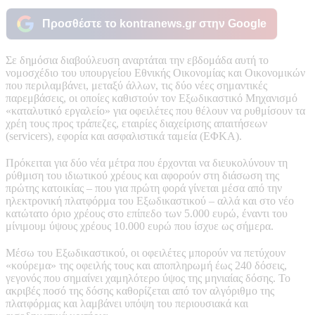
Προσθέστε το kontranews.gr στην Google
Σε δημόσια διαβούλευση αναρτάται την εβδομάδα αυτή το
νομοσχέδιο του υπουργείου Εθνικής Οικονομίας και Οικονομικών
που περιλαμβάνει, μεταξύ άλλων, τις δύο νέες σημαντικές
παρεμβάσεις, οι οποίες καθιστούν τον Εξωδικαστικό Μηχανισμό
«καταλυτικό εργαλείο» για οφειλέτες που θέλουν να ρυθμίσουν τα
χρέη τους προς τράπεζες, εταιρίες διαχείρισης απαιτήσεων
(servicers), εφορία και ασφαλιστικά ταμεία (ΕΦΚΑ).
Πρόκειται για δύο νέα μέτρα που έρχονται να διευκολύνουν τη
ρύθμιση του ιδιωτικού χρέους και αφορούν στη διάσωση της
πρώτης κατοικίας – που για πρώτη φορά γίνεται μέσα από την
ηλεκτρονική πλατφόρμα του Εξωδικαστικού – αλλά και στο νέο
κατώτατο όριο χρέους στο επίπεδο των 5.000 ευρώ, έναντι του
μίνιμουμ ύψους χρέους 10.000 ευρώ που ίσχυε ως σήμερα.
Μέσω του Εξωδικαστικού, οι οφειλέτες μπορούν να πετύχουν
«κούρεμα» της οφειλής τους και αποπληρωμή έως 240 δόσεις,
γεγονός που σημαίνει χαμηλότερο ύψος της μηνιαίας δόσης. Το
ακριβές ποσό της δόσης καθορίζεται από τον αλγόριθμο της
πλατφόρμας και λαμβάνει υπόψη του περιουσιακά και