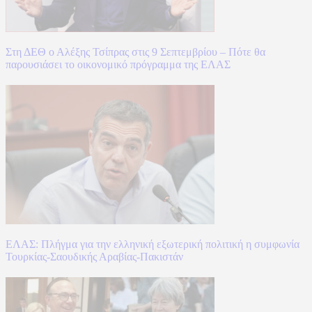
Στη ΔΕΘ ο Αλέξης Τσίπρας στις 9 Σεπτεμβρίου – Πότε θα
παρουσιάσει το οικονομικό πρόγραμμα της ΕΛΑΣ
ΕΛΑΣ: Πλήγμα για την ελληνική εξωτερική πολιτική η συμφωνία
Τουρκίας-Σαουδικής Αραβίας-Πακιστάν