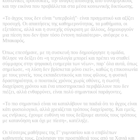
κοινωνικές προσδοκίες, την ανάγκη αποδοχής από συνομηλίκους
και την εικόνα που προβάλλεται στα μέσα κοινωνικής δικτύωσης.
«Το άγχος τους δεν είναι “υπερβολή”· είναι πραγματικό και αξίζει
προσοχή. Οι απαιτήσεις της καθημερινότητας, τα μαθήματα, οι
εξετάσεις, αλλά και η συνεχής σύγκριση με άλλους, δημιουργούν
μια πίεση που δεν ήταν τόσο έντονη παλαιότερα», ανέφερε ο κ.
Μπακαρός.
Όπως επεσήμανε, με τη συσκευή που δημιούργησε η ομάδα,
θέλησε να δείξει ότι «η τεχνολογία μπορεί και πρέπει να σταθεί
σύμμαχος στην ψηφιακή ευημερία των νέων», παρ’ όλα αυτά, όπως
σημείωσε, «η λύση δεν βρίσκεται μόνο εκεί», καθώς η επικοινωνία
με τους γονείς, τους εκπαιδευτικούς και τους φίλους, η φυσική
δραστηριότητα, ο ποιοτικός χρόνος χωρίς οθόνες, η σωστή
διαχείριση χρόνου και ένα υποστηρικτικό περιβάλλουν που δεν
πιέζει, αλλά ενθαρρύνει, είναι πολύ σημαντικοί παράγοντες.
«Το πιο σημαντικό είναι να καταλάβουν τα παιδιά ότι το άγχος είναι
κάτι φυσιολογικό, αλλά χρειάζεται τρόπους διαχείρισης. Και εμείς,
ως ενήλικες, έχουμε ευθύνη να τους δείξουμε αυτούς τους τρόπους
με κατανόηση και όχι με πίεση», κατέληξε.
Οι τέσσερις μαθήτριες της Γ’ γυμνασίου και ο επιβλέπων
καθηγητής τους, ξεκίνησαν την προσπάθειά τους από τα Χανιά και