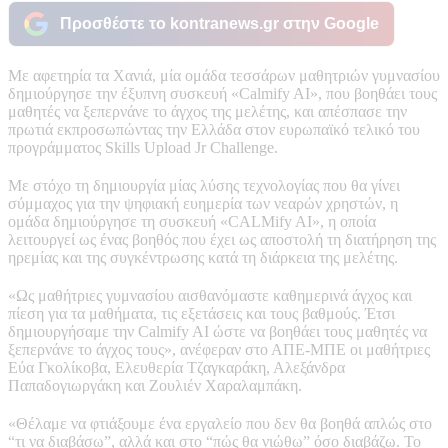
Προσθέστε το kontranews.gr στην Google
Με αφετηρία τα Χανιά, μία ομάδα τεσσάρων μαθητριών γυμνασίου
δημιούργησε την έξυπνη συσκευή «Calmify AI», που βοηθάει τους
μαθητές να ξεπερνάνε το άγχος της μελέτης, και απέσπασε την
πρωτιά εκπροσωπώντας την Ελλάδα στον ευρωπαϊκό τελικό του
προγράμματος Skills Upload Jr Challenge.
Με στόχο τη δημιουργία μίας λύσης τεχνολογίας που θα γίνει
σύμμαχος για την ψηφιακή ευημερία των νεαρών χρηστών, η
ομάδα δημιούργησε τη συσκευή «CALMify AI», η οποία
λειτουργεί ως ένας βοηθός που έχει ως αποστολή τη διατήρηση της
ηρεμίας και της συγκέντρωσης κατά τη διάρκεια της μελέτης.
«Ως μαθήτριες γυμνασίου αισθανόμαστε καθημερινά άγχος και
πίεση για τα μαθήματα, τις εξετάσεις και τους βαθμούς. Έτσι
δημιουργήσαμε την Calmify AI ώστε να βοηθάει τους μαθητές να
ξεπερνάνε το άγχος τους», ανέφεραν στο ΑΠΕ-ΜΠΕ οι μαθήτριες
Εύα Γκολίκοβα, Ελευθερία Τζαγκαράκη, Αλεξάνδρα
Παπαδογιωργάκη και Ζουλιέν Χαραλαμπάκη.
«Θέλαμε να φτιάξουμε ένα εργαλείο που δεν θα βοηθά απλώς στο
“τι να διαβάσω”, αλλά και στο “πώς θα νιώθω” όσο διαβάζω. Το