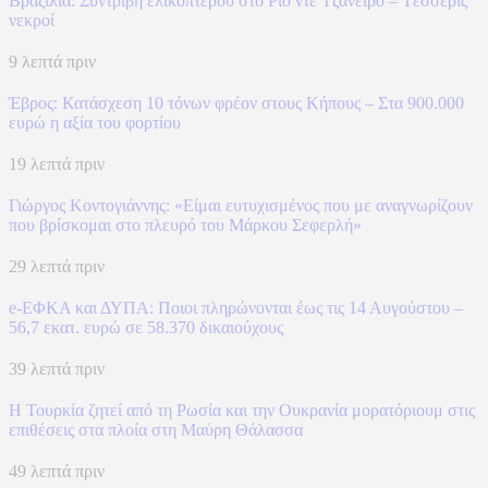
Βραζιλία: Συντριβή ελικοπτέρου στο Ρίο ντε Τζανέιρο – Tέσσερις
νεκροί
9 λεπτά πριν
Έβρος: Κατάσχεση 10 τόνων φρέον στους Κήπους – Στα 900.000
ευρώ η αξία του φορτίου
19 λεπτά πριν
Γιώργος Κοντογιάννης: «Είμαι ευτυχισμένος που με αναγνωρίζουν
που βρίσκομαι στο πλευρό του Μάρκου Σεφερλή»
29 λεπτά πριν
e-ΕΦΚΑ και ΔΥΠΑ: Ποιοι πληρώνονται έως τις 14 Αυγούστου –
56,7 εκατ. ευρώ σε 58.370 δικαιούχους
39 λεπτά πριν
Η Τουρκία ζητεί από τη Ρωσία και την Ουκρανία μορατόριουμ στις
επιθέσεις στα πλοία στη Μαύρη Θάλασσα
49 λεπτά πριν