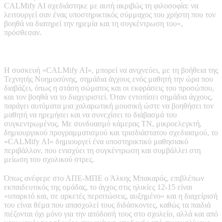
CALMify AI σχεδιάστηκε με αυτή ακριβώς τη φιλοσοφία: να
λειτουργεί σαν ένας υποστηρικτικός σύμμαχος του χρήστη που τον
βοηθά να διατηρεί την ηρεμία και τη συγκέντρωση του»,
πρόσθεσαν.
Η συσκευή «CALMify AI», μπορεί να ανιχνεύει, με τη βοήθεια της
Τεχνητής Νοημοσύνης, σημάδια άγχους ενός μαθητή την ώρα που
διαβάζει, όπως η στάση σώματος και οι εκφράσεις του προσώπου,
και τον βοηθά να το διαχειριστεί. Όταν εντοπίσει σημάδια άγχους,
παράγει αυτόματα μια χαλαρωτική μουσική ώστε να βοηθήσει τον
μαθητή να ηρεμήσει και να συνεχίσει το διάβασμά του
συγκεντρωμένος. Με συνδυασμό κάμερας ΤΝ, μικροελεγκτή,
δημιουργικού προγραμματισμού και τρισδιάστατου σχεδιασμού, το
«CALMify AI» δημιουργεί ένα υποστηρικτικό μαθησιακό
περιβάλλον, που ενισχύει τη συγκέντρωση και συμβάλλει στη
μείωση του σχολικού στρες.
Όπως ανέφερε στο ΑΠΕ-ΜΠΕ ο Άλκης Μπακαρός, επιβλέπων
εκπαιδευτικός της ομάδας, το άγχος στις ηλικίες 12-15 είναι
«υπαρκτό και, σε αρκετές περιπτώσεις, αυξημένο» και η διαχείρισή
του είναι θέμα που απασχολεί τους διδάσκοντες, καθώς τα παιδιά
πιέζονται όχι μόνο για την απόδοσή τους στο σχολείο, αλλά και από