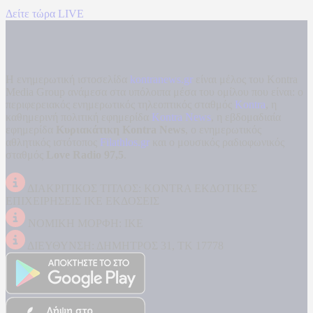
Δείτε τώρα LIVE
Η ενημερωτική ιστοσελίδα
kontranews.gr
είναι μέλος του Kontra
Media Group ανάμεσα στα υπόλοιπα μέσα του ομίλου που είναι: ο
περιφερειακός ενημερωτικός τηλεοπτικός σταθμός
Kontra
, η
καθημερινή πολιτική εφημερίδα
Kontra News
, η εβδομαδιαία
εφημερίδα
Κυριακάτικη Kontra News
, ο ενημερωτικός
αθλητικός ιστότοπος
Filathlos.gr
και ο μουσικός ραδιοφωνικός
σταθμός
Love Radio 97,5
.
ΔΙΑΚΡΙΤΙΚΟΣ ΤΙΤΛΟΣ: KONTRA ΕΚΔΟΤΙΚΕΣ
ΕΠΙΧΕΙΡΗΣΕΙΣ ΙΚΕ ΕΚΔΟΣΕΙΣ
ΝΟΜΙΚΗ ΜΟΡΦΗ: ΙΚΕ
ΔΙΕΥΘΥΝΣΗ: ΔΗΜΗΤΡΟΣ 31, ΤΚ 17778