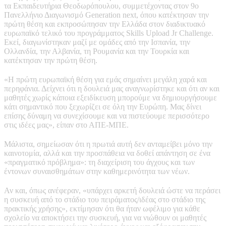
τα Εκπαιδευτήρια Θεοδωρόπουλου, συμμετέχοντας στον 9ο
Πανελλήνιο Διαγωνισμό Generation next, όπου κατέκτησαν την
πρώτη θέση και εκπροσώπησαν την Ελλάδα στον διαδικτυακό
ευρωπαϊκό τελικό του προγράμματος Skills Upload Jr Challenge.
Εκεί, διαγωνίστηκαν μαζί με ομάδες από την Ισπανία, την
Ολλανδία, την Αλβανία, τη Ρουμανία και την Τουρκία και
κατέκτησαν την πρώτη θέση.
«Η πρώτη ευρωπαϊκή θέση για εμάς σημαίνει μεγάλη χαρά και
περηφάνια. Δείχνει ότι η δουλειά μας αναγνωρίστηκε και ότι αν και
μαθητές χωρίς κάποια εξειδίκευση μπορούμε να δημιουργήσουμε
κάτι σημαντικό που ξεχωρίζει σε όλη την Ευρώπη. Μας δίνει
επίσης δύναμη να συνεχίσουμε και να πιστεύουμε περισσότερο
στις ιδέες μας», είπαν στο ΑΠΕ-ΜΠΕ.
Μάλιστα, σημείωσαν ότι η πρωτιά αυτή δεν ανταμείβει μόνο την
καινοτομία, αλλά και την προσπάθεια να δοθεί απάντηση σε ένα
«πραγματικό πρόβλημα»: τη διαχείριση του άγχους και των
έντονων συναισθημάτων στην καθημερινότητα των νέων.
Αν και, όπως ανέφεραν, «υπάρχει αρκετή δουλειά ώστε να περάσει
η συσκευή από το στάδιο του πειράματος/ιδέας στο στάδιο της
πρακτικής χρήσης», εκτίμησαν ότι θα ήταν ωφέλιμο για κάθε
σχολείο να αποκτήσει την συσκευή, για να νιώθουν οι μαθητές