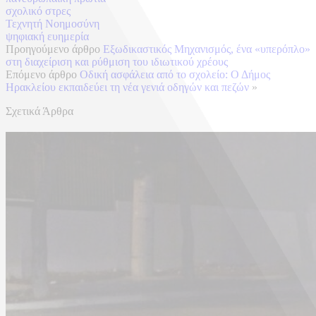
σχολικό στρες
Τεχνητή Νοημοσύνη
ψηφιακή ευημερία
Προηγούμενο άρθρο
Εξωδικαστικός Μηχανισμός, ένα «υπερόπλο»
στη διαχείριση και ρύθμιση του ιδιωτικού χρέους
Επόμενο άρθρο
Οδική ασφάλεια από το σχολείο: Ο Δήμος
Ηρακλείου εκπαιδεύει τη νέα γενιά οδηγών και πεζών
»
Σχετικά Άρθρα