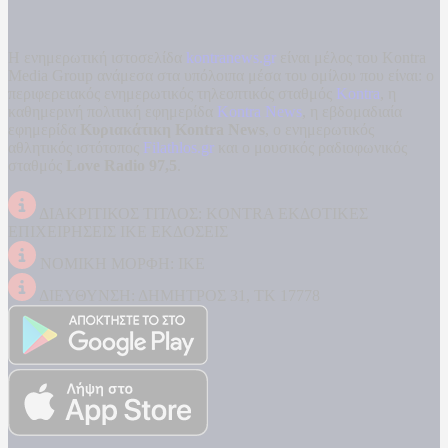
Η ενημερωτική ιστοσελίδα
kontranews.gr
είναι μέλος του Kontra
Media Group ανάμεσα στα υπόλοιπα μέσα του ομίλου που είναι: ο
περιφερειακός ενημερωτικός τηλεοπτικός σταθμός
Kontra
, η
καθημερινή πολιτική εφημερίδα
Kontra News
, η εβδομαδιαία
εφημερίδα
Κυριακάτικη Kontra News
, ο ενημερωτικός
αθλητικός ιστότοπος
Filathlos.gr
και ο μουσικός ραδιοφωνικός
σταθμός
Love Radio 97,5
.
ΔΙΑΚΡΙΤΙΚΟΣ ΤΙΤΛΟΣ: KONTRA ΕΚΔΟΤΙΚΕΣ
ΕΠΙΧΕΙΡΗΣΕΙΣ ΙΚΕ ΕΚΔΟΣΕΙΣ
ΝΟΜΙΚΗ ΜΟΡΦΗ: ΙΚΕ
ΔΙΕΥΘΥΝΣΗ: ΔΗΜΗΤΡΟΣ 31, ΤΚ 17778