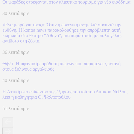
Οι ψαράδες στρέφονται στον αλιευτικό τουρισμό για νέο εισόδημα
30 λεπτά πριν
«Ένα μωρό για τρεις»: Όταν η εργένικη ανεμελιά συναντά την
ευθύνη. Η kontra news παρακολούθησε την απρόβλεπτη αυτή
κωμωδία στο θέατρο “Αθηνά”, μια παράσταση με πολύ γέλιο,
αντίδοτο στη ζέστη.
36 λεπτά πριν
Θιβέτ: Η υφαντική παράδοση αιώνων που παραμένει ζωντανή
στους ξύλινους αργαλειούς
40 λεπτά πριν
Η Αττική στο επίκεντρο της έξαρσης του ιού του Δυτικού Νείλου,
λέει η καθηγήτρια Θ. Ψαλτοπούλου
51 λεπτά πριν