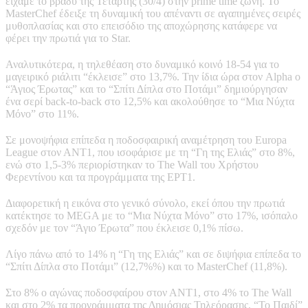
είχαμε το βράδυ της Τετάρτης (30/4) στην prime time ζώνη. Το
MasterChef έδειξε τη δυναμική του απέναντι σε αγαπημένες σειρές
μυθοπλασίας και στο επεισόδιο της αποχώρησης κατάφερε να
φέρει την πρωτιά για το Star.
Αναλυτικότερα, η τηλεθέαση στο δυναμικό κοινό 18-54 για το
μαγειρικό ριάλιτι “έκλεισε” στο 13,7%. Την ίδια ώρα στον Alpha ο
“Άγιος Έρωτας” και το “Σπίτι Δίπλα στο Ποτάμι” δημιούργησαν
ένα σερί back-to-back στο 12,5% και ακολούθησε το “Μια Νύχτα
Μόνο” στο 11%.
Σε μονοψήφια επίπεδα η ποδοσφαιρική αναμέτρηση του Europa
League στον ΑΝΤ1, που ισοφάρισε με τη “Γη της Ελιάς” στο 8%,
ενώ στο 1,5-3% περιορίστηκαν το The Wall του Χρήστου
Φερεντίνου και τα προγράμματα της ΕΡΤ1.
Διαφορετική η εικόνα στο γενικό σύνολο, εκεί όπου την πρωτιά
κατέκτησε το MEGA με το “Μια Νύχτα Μόνο” στο 17%, ισόπαλο
σχεδόν με τον “Άγιο Έρωτα” που έκλεισε 0,1% πίσω.
Λίγο πάνω από το 14% η “Γη της Ελιάς” και σε διψήφια επίπεδα το
“Σπίτι Δίπλα στο Ποτάμι” (12,7%%) και το MasterChef (11,8%).
Στο 8% ο αγώνας ποδοσφαίρου στον ΑΝΤ1, στο 4% το The Wall
και στο 2% τα προγράμματα της Δημόσιας Τηλεόρασης, “Το Παιδί”