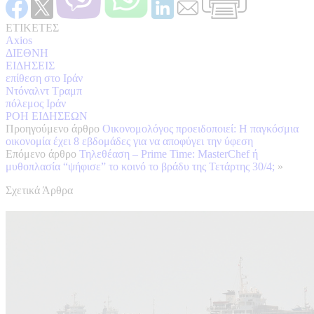
ΕΤΙΚΕΤΕΣ
Axios
ΔΙΕΘΝΗ
ΕΙΔΗΣΕΙΣ
επίθεση στο Ιράν
Ντόναλντ Τραμπ
πόλεμος Ιράν
ΡΟΗ ΕΙΔΗΣΕΩΝ
Προηγούμενο άρθρο
Οικονομολόγος προειδοποιεί: Η παγκόσμια
οικονομία έχει 8 εβδομάδες για να αποφύγει την ύφεση
Επόμενο άρθρο
Τηλεθέαση – Prime Time: MasterChef ή
μυθοπλασία “ψήφισε” το κοινό το βράδυ της Τετάρτης 30/4;
»
Σχετικά Άρθρα