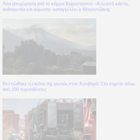
Νέα αποχώρηση από το κόμμα Καρυστιανού: «Κλειστή κάστα,
αυθαιρεσία και φίμωση» καταγγέλλει ο Μπρουτζάκης
Βελτιώθηκε η εικόνα της φωτιάς στον Κουβαρά: Στο σημείο πάνω
από 200 πυροσβέστες