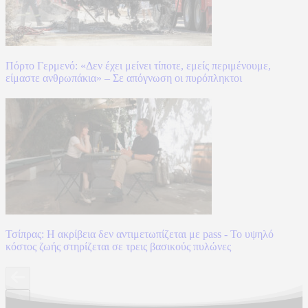
Πόρτο Γερμενό: «Δεν έχει μείνει τίποτε, εμείς περιμένουμε,
είμαστε ανθρωπάκια» – Σε απόγνωση οι πυρόπληκτοι
Τσίπρας: Η ακρίβεια δεν αντιμετωπίζεται με pass - Το υψηλό
κόστος ζωής στηρίζεται σε τρεις βασικούς πυλώνες