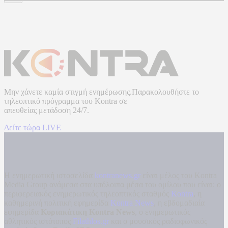
Μην χάνετε καμία στιγμή ενημέρωσης.Παρακολουθήστε το
τηλεοπτικό πρόγραμμα του
Kontra
σε
απευθείας μετάδοση
24/7.
Δείτε τώρα LIVE
Η ενημερωτική ιστοσελίδα
kontranews.gr
είναι μέλος του Kontra
Media Group ανάμεσα στα υπόλοιπα μέσα του ομίλου που είναι: ο
περιφερειακός ενημερωτικός τηλεοπτικός σταθμός
Kontra
, η
καθημερινή πολιτική εφημερίδα
Kontra News
, η εβδομαδιαία
εφημερίδα
Κυριακάτικη Kontra News
, ο ενημερωτικός
αθλητικός ιστότοπος
Filathlos.gr
και ο μουσικός ραδιοφωνικός