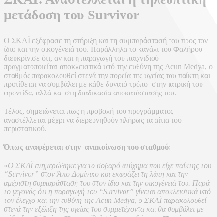
μετάδοση του Survivor
Ο ΣΚΑΪ εξέφρασε τη στήριξη και τη συμπαράστασή του προς τον
ίδιο και την οικογένειά του. Παράλληλα το κανάλι του Φαλήρου
διευκρίνισε ότι, αν και η παραγωγή του παιχνιδιού
πραγματοποιείται αποκλειστικά υπό την ευθύνη της Acun Medya, ο
σταθμός παρακολουθεί στενά την πορεία της υγείας του παίκτη και
προτίθεται να συμβάλει με κάθε δυνατό τρόπο στην ιατρική του
φροντίδα, αλλά και στη διαδικασία αποκατάστασής του.
Τέλος, σημειώνεται πως η προβολή του προγράμματος
αναστέλλεται μέχρι να διερευνηθούν πλήρως τα αίτια του
περιστατικού.
Όπως αναφέρεται στην ανακοίνωση του σταθμού:
«
Ο ΣΚΑΪ ενημερώθηκε για το σοβαρό ατύχημα που είχε παίκτης του
“Survivor” στον Άγιο Δομίνικο και εκφράζει τη λύπη και την
αμέριστη συμπαράστασή του στον ίδιο και την οικογένειά του. Παρά
το γεγονός ότι η παραγωγή του “Survivor” γίνεται αποκλειστικά υπό
τον έλεγχο και την ευθύνη της Acun Medya, ο ΣΚΑΪ παρακολουθεί
στενά την εξέλιξη της υγείας του συμμετέχοντα και θα συμβάλει με