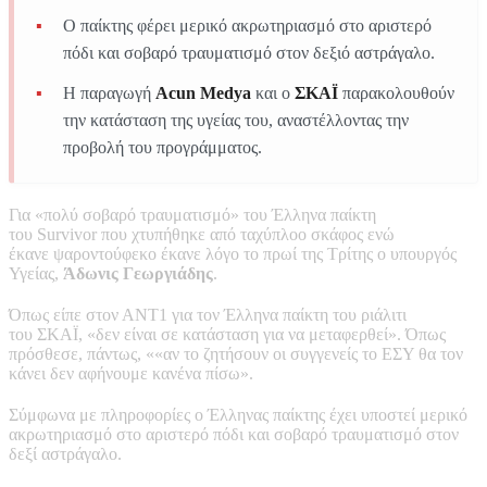
Ο παίκτης φέρει μερικό ακρωτηριασμό στο αριστερό
πόδι και σοβαρό τραυματισμό στον δεξιό αστράγαλο.
Η παραγωγή
Acun Medya
και ο
ΣΚΑΪ
παρακολουθούν
την κατάσταση της υγείας του, αναστέλλοντας την
προβολή του προγράμματος.
Για «πολύ σοβαρό τραυματισμό» του Έλληνα παίκτη
του Survivor που χτυπήθηκε από ταχύπλοο σκάφος ενώ
έκανε ψαροντούφεκο έκανε λόγο το πρωί της Τρίτης ο υπουργός
Υγείας,
Άδωνις Γεωργιάδης
.
Όπως είπε στον ΑΝΤ1 για τον Έλληνα παίκτη του ριάλιτι
του ΣΚΑΪ, «δεν είναι σε κατάσταση για να μεταφερθεί». Όπως
πρόσθεσε, πάντως, ««αν το ζητήσουν οι συγγενείς το ΕΣΥ θα τον
κάνει δεν αφήνουμε κανένα πίσω».
Σύμφωνα με πληροφορίες ο Έλληνας παίκτης έχει υποστεί μερικό
ακρωτηριασμό στο αριστερό πόδι και σοβαρό τραυματισμό στον
δεξί αστράγαλο.