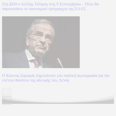
Στη ΔΕΘ ο Αλέξης Τσίπρας στις 9 Σεπτεμβρίου – Πότε θα
παρουσιάσει το οικονομικό πρόγραμμα της ΕΛΑΣ
Ο Κώστας Σαμαράς δημοσίευσε μία παιδική φωτογραφία για την
επέτειο θανάτου της αδελφής του, Λένας