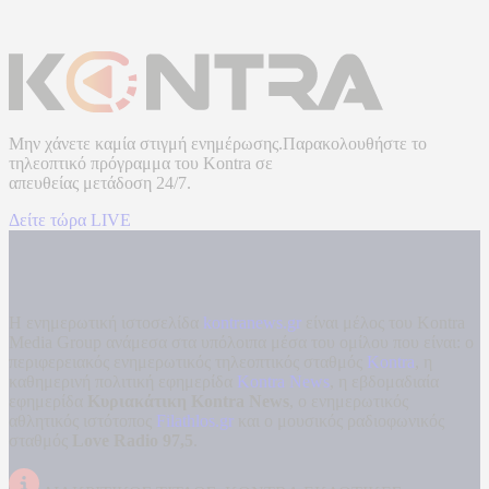
Μην χάνετε καμία στιγμή ενημέρωσης.Παρακολουθήστε το
τηλεοπτικό πρόγραμμα του
Kontra
σε
απευθείας μετάδοση
24/7.
Δείτε τώρα LIVE
Η ενημερωτική ιστοσελίδα
kontranews.gr
είναι μέλος του Kontra
Media Group ανάμεσα στα υπόλοιπα μέσα του ομίλου που είναι: ο
περιφερειακός ενημερωτικός τηλεοπτικός σταθμός
Kontra
, η
καθημερινή πολιτική εφημερίδα
Kontra News
, η εβδομαδιαία
εφημερίδα
Κυριακάτικη Kontra News
, ο ενημερωτικός
αθλητικός ιστότοπος
Filathlos.gr
και ο μουσικός ραδιοφωνικός
σταθμός
Love Radio 97,5
.