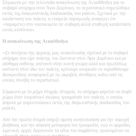
Σύμφωνα με την τελευταία ανακοίνωση της AcunMedya για το
σοβαρό ατύχημα στον Άγιο Δομίνικο, το περιστατικό σημειώθηκε
εκτός της διαγωνιστικής διαδικασίας του ριάλιτι. Σχετικά με την
κατάσταση του παίκτη, η εταιρεία παραγωγής αναφέρει ότι
«παραμένει στο νοσοκομείο σε σοβαρή αλλά σταθερή κατάσταση
εκτός κινδύνου».
Η ανακοίνωση της AcunMedya
«
Σε συνέχεια της αρχικής μας ανακοίνωσης σχετικά με το σοβαρό
ατύχημα που είχε παίκτης του Survivor στον Άγιο Δομίνικο και με
αίσθημα ευθύνης απέναντι στην κοινή γνώμη αλλά και πρωτίστως
απέναντι στον ίδιο τον παίκτη, κρίνουμε αναγκαίο να παραθέσουμε
διευκρινίσεις αναφορικά με τις ακριβείς συνθήκες κάτω από τις
οποίες συνέβη το περιστατικό.
Σύμφωνα με τα μέχρι στιγμής στοιχεία, το ατύχημα φέρεται να έλαβε
χώρα όταν τουριστικό σκάφος τραυμάτισε τον παίκτη, ο οποίος
ψάρευε με ψαροντούφεκο εκτός της διαγωνιστικής διαδικασίας του
ριάλιτι.
Από την πρώτη στιγμή υπήρξε άμεση κινητοποίηση για την παροχή
βοήθειας και την ασφαλή μεταφορά του τραυματία, ενώ οι αρμόδιες
λιμενικές αρχές διερευνούν τα αίτια του συμβάντος προκειμένου να
εξακριβωθούν πλήρως οι συνθήκες.