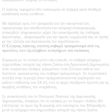
Ο παίκτης παραμένει στο νοσοκομείο σε σοβαρή αλλά σταθερή
κατάσταση εκτός κινδύνου.
Με σεβασμό προς τον τραυματία και την οικογένειά του,
παρακαλούμε για υπευθυνότητα και αποφυγή αναπαραγωγής
ανακριβών πληροφοριών μέχρι την ολοκλήρωση της επίσημης
διερεύνησης. Δεσμευόμαστε για την άμεση ενημέρωσή σας σε σχέση
με την εξέλιξη και διαλεύκανση του περιστατικού
».
Ο Έλληνας παίκτης υπέστη σοβαρό τραυματισμό από τις
προπέλες των εξωλέμβιων κινητήρων του σκάφους
Σύμφωνα με το τοπικό μέσο cdn.com.do, το σοβαρό ατύχημα
σημειώθηκε ανοιχτά της νήσου Σαόνα στη Δομινικανή Δημοκρατία,
όταν τουριστικό σκάφος τραυμάτισε έναν Έλληνα παίκτη του
Survivor, προκαλώντας του σοβαρό τραυματισμό. Το περιστατικό
συνέβη στην περιοχή όπου πραγματοποιούνται γυρίσματα του
ριάλιτι επιβίωσης του ΣΚΑΙ, ενώ οι αρχές διεξάγουν έρευνα για τις
ακριβείς συνθήκες του συμβάντος.
Σε ανακοίνωσή του το Πολεμικό Ναυτικό της Δομινικανής
Δημοκρατίας, αναφέρει ότι το σκάφος με το όνομα «Adrien III»
επέστρεψε το πρωί της Κυριακής στο ναυπηγείο του Μπαγιαΐμπε,
μετά το ατύχημα που σημειώθηκε ανοιχτά της νήσου Σαόνα.