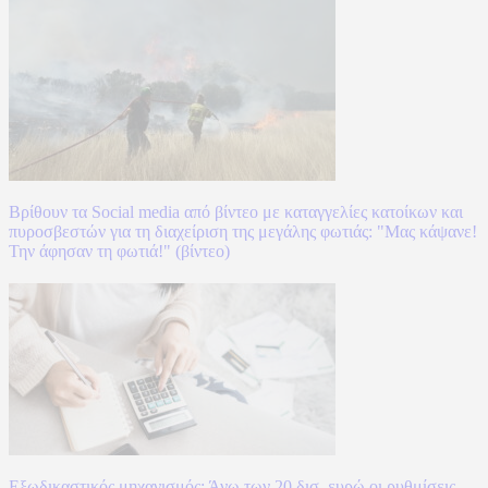
Βρίθουν τα Social media από βίντεο με καταγγελίες κατοίκων και
πυροσβεστών για τη διαχείριση της μεγάλης φωτιάς: "Μας κάψανε!
Την άφησαν τη φωτιά!" (βίντεο)
Εξωδικαστικός μηχανισμός: Άνω των 20 δισ. ευρώ οι ρυθμίσεις