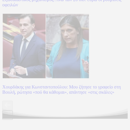
οφειλών
Χουρδάκης για Κωνσταντοπούλου: Μου ζήτησε το γραφείο στη
Βουλή, ρώτησα «πού θα κάθομαι», απάντησε «στις σκάλες»