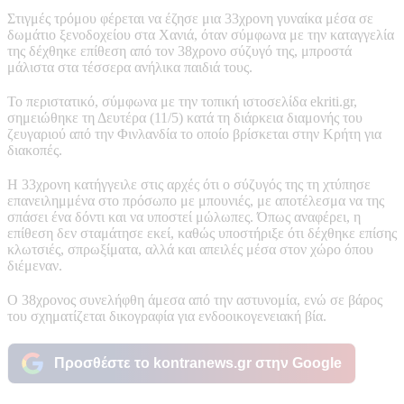
Στιγμές τρόμου φέρεται να έζησε μια 33χρονη γυναίκα μέσα σε
δωμάτιο ξενοδοχείου στα Χανιά, όταν σύμφωνα με την καταγγελία
της δέχθηκε επίθεση από τον 38χρονο σύζυγό της, μπροστά
μάλιστα στα τέσσερα ανήλικα παιδιά τους.
Το περιστατικό, σύμφωνα με την τοπική ιστοσελίδα ekriti.gr,
σημειώθηκε τη Δευτέρα (11/5) κατά τη διάρκεια διαμονής του
ζευγαριού από την Φινλανδία το οποίο βρίσκεται στην Κρήτη για
διακοπές.
Η 33χρονη κατήγγειλε στις αρχές ότι ο σύζυγός της τη χτύπησε
επανειλημμένα στο πρόσωπο με μπουνιές, με αποτέλεσμα να της
σπάσει ένα δόντι και να υποστεί μώλωπες. Όπως αναφέρει, η
επίθεση δεν σταμάτησε εκεί, καθώς υποστήριξε ότι δέχθηκε επίσης
κλωτσιές, σπρωξίματα, αλλά και απειλές μέσα στον χώρο όπου
διέμεναν.
Ο 38χρονος συνελήφθη άμεσα από την αστυνομία, ενώ σε βάρος
του σχηματίζεται δικογραφία για ενδοοικογενειακή βία.
Προσθέστε το kontranews.gr στην Google