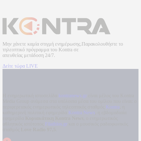
Μην χάνετε καμία στιγμή ενημέρωσης.Παρακολουθήστε το
τηλεοπτικό πρόγραμμα του
Kontra
σε
απευθείας μετάδοση
24/7.
Δείτε τώρα LIVE
Η ενημερωτική ιστοσελίδα
kontranews.gr
είναι μέλος του Kontra
Media Group ανάμεσα στα υπόλοιπα μέσα του ομίλου που είναι: ο
περιφερειακός ενημερωτικός τηλεοπτικός σταθμός
Kontra
, η
καθημερινή πολιτική εφημερίδα
Kontra News
, η εβδομαδιαία
εφημερίδα
Κυριακάτικη Kontra News
, ο ενημερωτικός
αθλητικός ιστότοπος
Filathlos.gr
και ο μουσικός ραδιοφωνικός
σταθμός
Love Radio 97,5
.