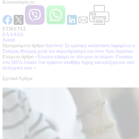
Κοινοποίηση σε
ΕΤΙΚΕΤΕΣ
ΕΛΛΑΔΑ
Χανιά
Προηγούμενο άρθρο
Survivor: Σε κρίσιμη κατάσταση παραμένει ο
Σταύρος Φλώρος μετά τον ακρωτηριασμό του στον Άγιο Δομίνικο
Επόμενο άρθρο
«Ένιωσα κάψιμο σε όλο μου το σώμα»: Γυναίκα
στις ΗΠΑ έπιασε ένα πράσινο σκαθάρι τίγρης και κατέρρευσε από
αλλεργικό σοκ
»
Σχετικά Άρθρα