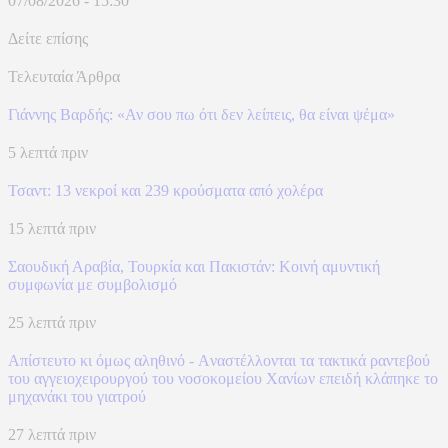
07/08/2026 - 15:30
Δείτε επίσης
Τελευταία Άρθρα
Γιάννης Βαρδής: «Αν σου πω ότι δεν λείπεις, θα είναι ψέμα»
5 λεπτά πριν
Τσαντ: 13 νεκροί και 239 κρούσματα από χολέρα
15 λεπτά πριν
Σαουδική Αραβία, Τουρκία και Πακιστάν: Kοινή αμυντική
συμφωνία με συμβολισμό
25 λεπτά πριν
Απίστευτο κι όμως αληθινό - Aναστέλλονται τα τακτικά ραντεβού
του αγγειοχειρουργού του νοσοκομείου Χανίων επειδή κλάπηκε το
μηχανάκι του γιατρού
27 λεπτά πριν