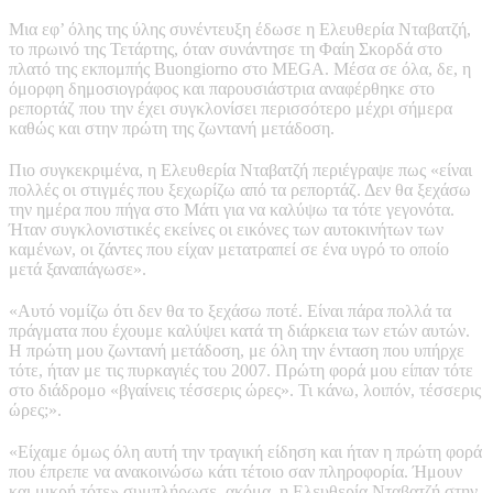
Μια εφ’ όλης της ύλης συνέντευξη έδωσε η Ελευθερία Νταβατζή,
το πρωινό της Τετάρτης, όταν συνάντησε τη Φαίη Σκορδά στο
πλατό της εκπομπής Buongiorno στο MEGA. Μέσα σε όλα, δε, η
όμορφη δημοσιογράφος και παρουσιάστρια αναφέρθηκε στο
ρεπορτάζ που την έχει συγκλονίσει περισσότερο μέχρι σήμερα
καθώς και στην πρώτη της ζωντανή μετάδοση.
Πιο συγκεκριμένα, η Ελευθερία Νταβατζή περιέγραψε πως «είναι
πολλές οι στιγμές που ξεχωρίζω από τα ρεπορτάζ. Δεν θα ξεχάσω
την ημέρα που πήγα στο Μάτι για να καλύψω τα τότε γεγονότα.
Ήταν συγκλονιστικές εκείνες οι εικόνες των αυτοκινήτων των
καμένων, οι ζάντες που είχαν μετατραπεί σε ένα υγρό το οποίο
μετά ξαναπάγωσε».
«Αυτό νομίζω ότι δεν θα το ξεχάσω ποτέ. Είναι πάρα πολλά τα
πράγματα που έχουμε καλύψει κατά τη διάρκεια των ετών αυτών.
Η πρώτη μου ζωντανή μετάδοση, με όλη την ένταση που υπήρχε
τότε, ήταν με τις πυρκαγιές του 2007. Πρώτη φορά μου είπαν τότε
στο διάδρομο «βγαίνεις τέσσερις ώρες». Τι κάνω, λοιπόν, τέσσερις
ώρες;».
«Είχαμε όμως όλη αυτή την τραγική είδηση και ήταν η πρώτη φορά
που έπρεπε να ανακοινώσω κάτι τέτοιο σαν πληροφορία. Ήμουν
και μικρή τότε» συμπλήρωσε, ακόμα, η Ελευθερία Νταβατζή στην