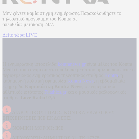
Μην χάνετε καμία στιγμή ενημέρωσης.Παρακολουθήστε το
τηλεοπτικό πρόγραμμα του
Kontra
σε
απευθείας μετάδοση
24/7.
Δείτε τώρα LIVE
Η ενημερωτική ιστοσελίδα
kontranews.gr
είναι μέλος του Kontra
Media Group ανάμεσα στα υπόλοιπα μέσα του ομίλου που είναι: ο
περιφερειακός ενημερωτικός τηλεοπτικός σταθμός
Kontra
, η
καθημερινή πολιτική εφημερίδα
Kontra News
, η εβδομαδιαία
εφημερίδα
Κυριακάτικη Kontra News
, ο ενημερωτικός
αθλητικός ιστότοπος
Filathlos.gr
και ο μουσικός ραδιοφωνικός
σταθμός
Love Radio 97,5
.
ΔΙΑΚΡΙΤΙΚΟΣ ΤΙΤΛΟΣ: KONTRA ΕΚΔΟΤΙΚΕΣ
ΕΠΙΧΕΙΡΗΣΕΙΣ ΙΚΕ ΕΚΔΟΣΕΙΣ
ΝΟΜΙΚΗ ΜΟΡΦΗ: ΙΚΕ
ΔΙΕΥΘΥΝΣΗ: ΔΗΜΗΤΡΟΣ 31, ΤΚ 17778