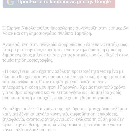
Προσθέστε το kontranews.gr στην Google
Η Ειρήνη Νικολοπούλου παραχώρησε συνέντευξη στην εφημερίδα
Voice και στη δημοσιογράφο Φιλίππα Ταμπάρη.
Αναφερόμενη στην αναγκαία ισορροπία που έπρεπε να επιτύχει ως
μητέρα μετά την αποχώρησή της από την τηλεόραση, η έμπειρη
δημοσιογράφος μίλησε επίσης για τις κριτικές που έχει δεχθεί στον
τομέα της δημοσιογραφίας.
«Η οικογένεια μου έχει την απόλυτη προτεραιότητα για εμένα με
όλα όσα θα χρειαστούν, ουσιαστικά και πρακτικά, η κόρη μου και
τα τρία ανίψια μου. Όταν σταμάτησα να εργάζομαι στην
τηλεόραση, η κόρη μου ήταν 17 χρονών. Χρειάστηκα πολύ χρόνο
για να βρω ισορροπία και να λειτουργήσω ως μία μητέρα χωρίς
αποσπασματική προσοχή», παραδέχεται η δημοσιογράφος.
Συμπλήρωσε δε: «Τα χρόνια της τηλεόρασης ήταν χρόνια πολέμου
και γιατί δέχτηκα μεγάλο κυνηγητό, αμφισβήτηση, επικρίσεις,
ζηλοφθονία, ανόητους ανταγωνισμούς, ενώ από τη φύση μου δεν
αγαπώ την επίθεση, προτιμώ να κρατάω τη ζωντάνια μου για να
κάνω καλά τη δουλειά μου».