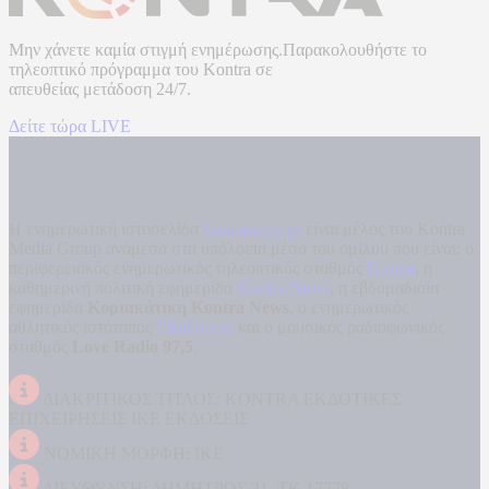
Μην χάνετε καμία στιγμή ενημέρωσης.Παρακολουθήστε το
τηλεοπτικό πρόγραμμα του
Kontra
σε
απευθείας μετάδοση
24/7.
Δείτε τώρα LIVE
Η ενημερωτική ιστοσελίδα
kontranews.gr
είναι μέλος του Kontra
Media Group ανάμεσα στα υπόλοιπα μέσα του ομίλου που είναι: ο
περιφερειακός ενημερωτικός τηλεοπτικός σταθμός
Kontra
, η
καθημερινή πολιτική εφημερίδα
Kontra News
, η εβδομαδιαία
εφημερίδα
Κυριακάτικη Kontra News
, ο ενημερωτικός
αθλητικός ιστότοπος
Filathlos.gr
και ο μουσικός ραδιοφωνικός
σταθμός
Love Radio 97,5
.
ΔΙΑΚΡΙΤΙΚΟΣ ΤΙΤΛΟΣ: KONTRA ΕΚΔΟΤΙΚΕΣ
ΕΠΙΧΕΙΡΗΣΕΙΣ ΙΚΕ ΕΚΔΟΣΕΙΣ
ΝΟΜΙΚΗ ΜΟΡΦΗ: ΙΚΕ
ΔΙΕΥΘΥΝΣΗ: ΔΗΜΗΤΡΟΣ 31, ΤΚ 17778