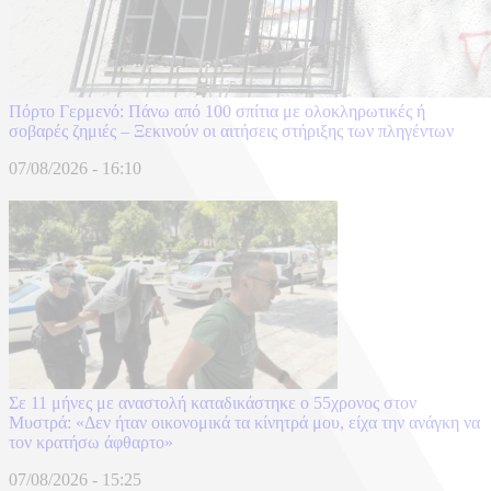
Πόρτο Γερμενό: Πάνω από 100 σπίτια με ολοκληρωτικές ή
σοβαρές ζημιές – Ξεκινούν οι αιτήσεις στήριξης των πληγέντων
07/08/2026 - 16:10
Σε 11 μήνες με αναστολή καταδικάστηκε ο 55χρονος στον
Μυστρά: «Δεν ήταν οικονομικά τα κίνητρά μου, είχα την ανάγκη να
τον κρατήσω άφθαρτο»
07/08/2026 - 15:25