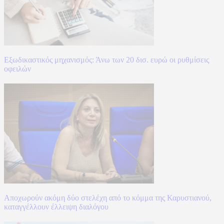
Εξωδικαστικός μηχανισμός: Άνω των 20 δισ. ευρώ οι ρυθμίσεις
οφειλών
Αποχωρούν ακόμη δύο στελέχη από το κόμμα της Καρυστιανού,
καταγγέλλουν έλλειψη διαλόγου