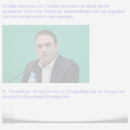
Ζευγάρι Βρετανών με 3 παιδιά πούλησαν τα πάντα για να
αγοράσουν σπίτι στην Αιγιάλεια, καταστράφηκε από την πυρκαγιά
λίγο πριν μετακομίσουν, φωτογραφίες
Κ. Τσουκαλάς: «Τι έχει να πει ο κ. Γεωργιάδης για τον έλεγχο που
διενεργεί η Ευρωπαϊκή Εισαγγελία;»