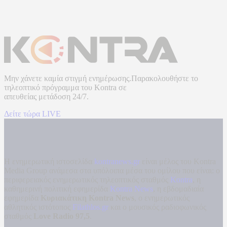
Μην χάνετε καμία στιγμή ενημέρωσης.Παρακολουθήστε το
τηλεοπτικό πρόγραμμα του
Kontra
σε
απευθείας μετάδοση
24/7.
Δείτε τώρα LIVE
Η ενημερωτική ιστοσελίδα
kontranews.gr
είναι μέλος του Kontra
Media Group ανάμεσα στα υπόλοιπα μέσα του ομίλου που είναι: ο
περιφερειακός ενημερωτικός τηλεοπτικός σταθμός
Kontra
, η
καθημερινή πολιτική εφημερίδα
Kontra News
, η εβδομαδιαία
εφημερίδα
Κυριακάτικη Kontra News
, ο ενημερωτικός
αθλητικός ιστότοπος
Filathlos.gr
και ο μουσικός ραδιοφωνικός
σταθμός
Love Radio 97,5
.