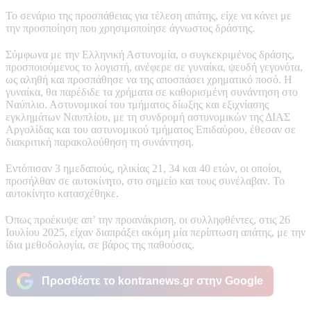
Το σενάριο της προσπάθειας για τέλεση απάτης, είχε να κάνει με
την προσποίηση που χρησιμοποίησε άγνωστος δράστης.
Σύμφωνα με την Ελληνική Αστυνομία, ο συγκεκριμένος δράσης,
προσποιούμενος το λογιστή, ανέφερε σε γυναίκα, ψευδή γεγονότα,
ως αληθή και προσπάθησε να της αποσπάσει χρηματικό ποσό. Η
γυναίκα, θα παρέδιδε τα χρήματα σε καθορισμένη συνάντηση στο
Ναύπλιο. Αστυνομικοί του τμήματος δίωξης και εξιχνίασης
εγκλημάτων Ναυπλίου, με τη συνδρομή αστυνομικών της ΔΙΑΣ
Αργολίδας και του αστυνομικού τμήματος Επιδαύρου, έθεσαν σε
διακριτική παρακολούθηση τη συνάντηση.
Εντόπισαν 3 ημεδαπούς, ηλικίας 21, 34 και 40 ετών, οι οποίοι,
προσήλθαν σε αυτοκίνητο, στο σημείο και τους συνέλαβαν. Το
αυτοκίνητο κατασχέθηκε.
Όπως προέκυψε απ’ την προανάκριση, οι συλληφθέντες, στις 26
Ιουλίου 2025, είχαν διαπράξει ακόμη μία περίπτωση απάτης, με την
ίδια μεθοδολογία, σε βάρος της παθούσας.
Προσθέστε το kontranews.gr στην Google