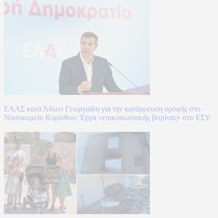
ΕΛΑΣ κατά Άδωνι Γεωργιάδη για την κατάρρευση οροφής στο
Νοσοκομείο Κορίνθου: Έργα «επικοινωνιακής βιτρίνας» στο ΕΣΥ