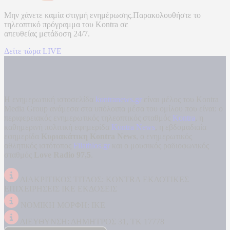
Μην χάνετε καμία στιγμή ενημέρωσης.Παρακολουθήστε το
τηλεοπτικό πρόγραμμα του
Kontra
σε
απευθείας μετάδοση
24/7.
Δείτε τώρα LIVE
Η ενημερωτική ιστοσελίδα
kontranews.gr
είναι μέλος του Kontra
Media Group ανάμεσα στα υπόλοιπα μέσα του ομίλου που είναι: ο
περιφερειακός ενημερωτικός τηλεοπτικός σταθμός
Kontra
, η
καθημερινή πολιτική εφημερίδα
Kontra News
, η εβδομαδιαία
εφημερίδα
Κυριακάτικη Kontra News
, ο ενημερωτικός
αθλητικός ιστότοπος
Filathlos.gr
και ο μουσικός ραδιοφωνικός
σταθμός
Love Radio 97,5
.
ΔΙΑΚΡΙΤΙΚΟΣ ΤΙΤΛΟΣ: KONTRA ΕΚΔΟΤΙΚΕΣ
ΕΠΙΧΕΙΡΗΣΕΙΣ ΙΚΕ ΕΚΔΟΣΕΙΣ
ΝΟΜΙΚΗ ΜΟΡΦΗ: ΙΚΕ
ΔΙΕΥΘΥΝΣΗ: ΔΗΜΗΤΡΟΣ 31, ΤΚ 17778