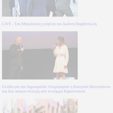
LIVE - Στη Μητρόπολη η κηδεία του Ιωάννη Βαρβιτσιώτη
Ελπίδα για την Δημοκρατία: Αποχώρησαν η Κατερίνα Μουτσάτσου
και δύο ακόμα στελέχη από το κόμμα Καρυστιανού