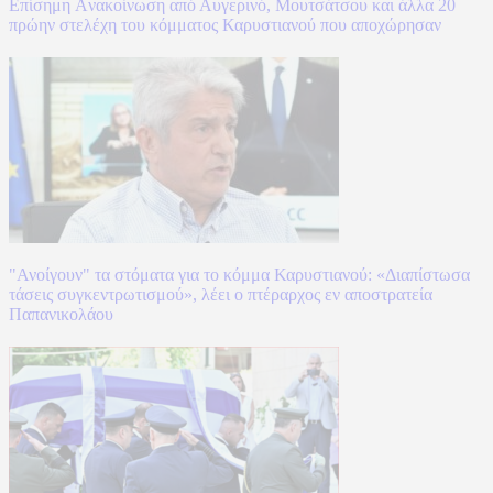
Επίσημη Aνακοίνωση από Αυγερινό, Μουτσάτσου και άλλα 20
πρώην στελέχη του κόμματος Καρυστιανού που αποχώρησαν
"Ανοίγουν" τα στόματα για το κόμμα Καρυστιανού: «Διαπίστωσα
τάσεις συγκεντρωτισμού», λέει ο πτέραρχος εν αποστρατεία
Παπανικολάου