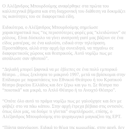
Ο Αλέξανδρος Μπουρδούμης αναφέρθηκε στα πρώτα του
καλλιτεχνικά βήματα και στη διαχρονική του διάθεση να δοκιμάζει
τις ικανότητες του σε διαφορετικά είδη.
Ειδικότερα, ο Αλέξανδρος Μπουρδούμης σημείωσε
χαρακτηριστικά πως “τις περισσότερες φορές μας “κλειδώνουν” σε
ρόλους. Είναι δύσκολο να γίνει ανατροπή γιατί μας βάζουν σε ένα
είδος μανιέρας, σε ένα καλούπι, ειδικά στην τηλεόραση.
Προσπάθησα, αλλά στην αρχή όχι συνειδητά, να πηγαίνω σε
διαφορετικούς χώρους και θεατρικούς. Αυτό νομίζω πως με
ατσάλωσε σαν ηθοποιό”.
“Δηλαδή μπορεί ξαφνικά να με έβλεπες σε ένα πολύ εμπορικό
θέατρο. , όπως ξεκίνησα το μακρινό 1997, μετά να βρίσκομαι στην
Επίδαυρο με παραστάσεις του Εθνικού Θεάτρου ή του Κρατικού
θέατρο βορείου Ελλάδος και δεν ξέρω και γω τι. Σε θέατρα πιο
“ποιοτικά” και μικρά, το Απλό Θέατρο ή το Ανοιχτό Θέατρο”.
“Οπότε όλο αυτό το πράμα νομίζω πως με γαλούχησε και δεν με
φόβιζε στο να πάω κάπου. Στην αρχή έτρεχα βέβαια στις οντισιόν,
όπως όλοι μας, να δούμε τι γίνεται” συμπλήρωσε, επίσης, ο
Αλέξανδρος Μπουρδούμης στο ψυχαγωγικό μαγκαζίνο της ΕΡΤ.
“Πάντα ψαχνόμουν. Ειδικά το θέμα της κωμωδίας, στην αρχή, δεν