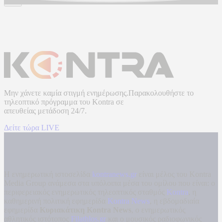
Μην χάνετε καμία στιγμή ενημέρωσης.Παρακολουθήστε το
τηλεοπτικό πρόγραμμα του
Kontra
σε
απευθείας μετάδοση
24/7.
Δείτε τώρα LIVE
Η ενημερωτική ιστοσελίδα
kontranews.gr
είναι μέλος του Kontra
Media Group ανάμεσα στα υπόλοιπα μέσα του ομίλου που είναι: ο
περιφερειακός ενημερωτικός τηλεοπτικός σταθμός
Kontra
, η
καθημερινή πολιτική εφημερίδα
Kontra News
, η εβδομαδιαία
εφημερίδα
Κυριακάτικη Kontra News
, ο ενημερωτικός
αθλητικός ιστότοπος
Filathlos.gr
και ο μουσικός ραδιοφωνικός