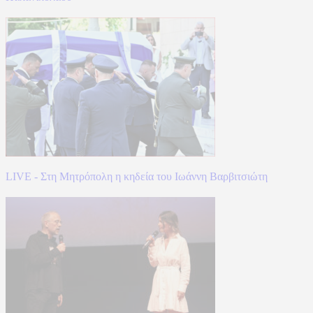
LIVE - Στη Μητρόπολη η κηδεία του Ιωάννη Βαρβιτσιώτη