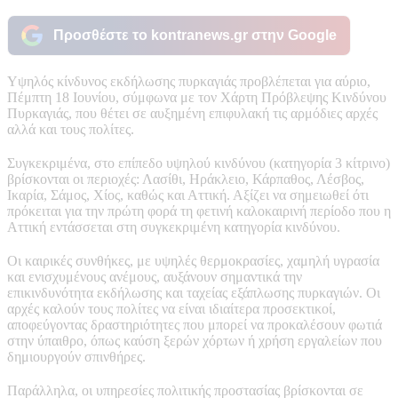
Προσθέστε το kontranews.gr στην Google
Υψηλός κίνδυνος εκδήλωσης πυρκαγιάς προβλέπεται για αύριο,
Πέμπτη 18 Ιουνίου, σύμφωνα με τον Χάρτη Πρόβλεψης Κινδύνου
Πυρκαγιάς, που θέτει σε αυξημένη επιφυλακή τις αρμόδιες αρχές
αλλά και τους πολίτες.
Συγκεκριμένα, στο επίπεδο υψηλού κινδύνου (κατηγορία 3 κίτρινο)
βρίσκονται οι περιοχές: Λασίθι, Ηράκλειο, Κάρπαθος, Λέσβος,
Ικαρία, Σάμος, Χίος, καθώς και Αττική. Αξίζει να σημειωθεί ότι
πρόκειται για την πρώτη φορά τη φετινή καλοκαιρινή περίοδο που η
Αττική εντάσσεται στη συγκεκριμένη κατηγορία κινδύνου.
Οι καιρικές συνθήκες, με υψηλές θερμοκρασίες, χαμηλή υγρασία
και ενισχυμένους ανέμους, αυξάνουν σημαντικά την
επικινδυνότητα εκδήλωσης και ταχείας εξάπλωσης πυρκαγιών. Οι
αρχές καλούν τους πολίτες να είναι ιδιαίτερα προσεκτικοί,
αποφεύγοντας δραστηριότητες που μπορεί να προκαλέσουν φωτιά
στην ύπαιθρο, όπως καύση ξερών χόρτων ή χρήση εργαλείων που
δημιουργούν σπινθήρες.
Παράλληλα, οι υπηρεσίες πολιτικής προστασίας βρίσκονται σε