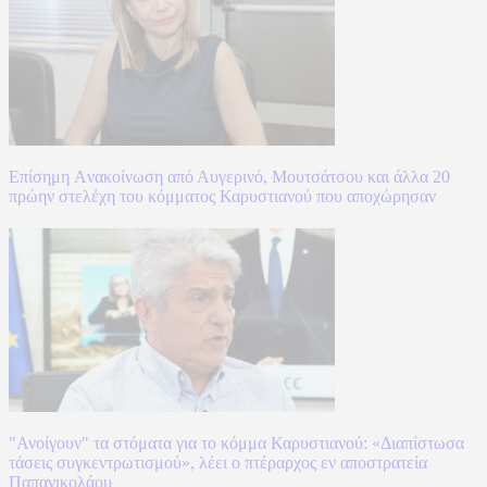
Επίσημη Aνακοίνωση από Αυγερινό, Μουτσάτσου και άλλα 20
πρώην στελέχη του κόμματος Καρυστιανού που αποχώρησαν
"Ανοίγουν" τα στόματα για το κόμμα Καρυστιανού: «Διαπίστωσα
τάσεις συγκεντρωτισμού», λέει ο πτέραρχος εν αποστρατεία
Παπανικολάου