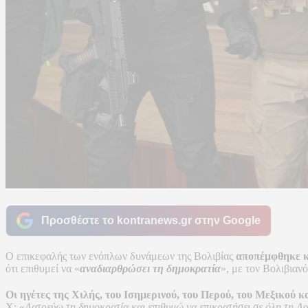
Προσθέστε το kontranews.gr στην Google
Ο επικεφαλής των ενόπλων δυνάμεων της Βολιβίας
αποπέμφθηκε κ
ότι επιθυμεί να «
αναδιαρθρώσει τη δημοκρατία
», με τον Βολιβιαν
Οι ηγέτες της Χιλής, του Ισημερινού, του Περού, του Μεξικού 
Χ: «
Λατρεύω τη δημοκρατία και επιθυμώ να επικρατήσει σε όλη τη Λα