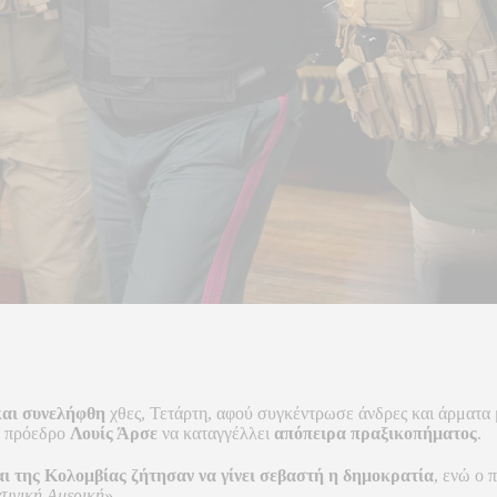
αι συνελήφθη
χθες, Τετάρτη, αφού συγκέντρωσε άνδρες και άρματα
ό πρόεδρο
Λουίς Άρσε
να καταγγέλλει
απόπειρα πραξικοπήματος
.
και της Κολομβίας ζήτησαν να γίνει σεβαστή η δημοκρατία
, ενώ ο 
τινική Αμερική
».