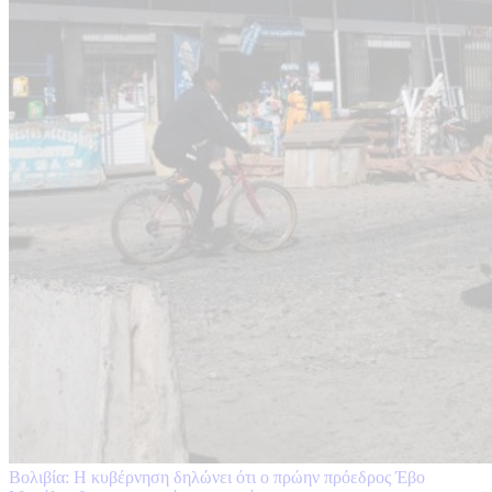
Βολιβία: Η κυβέρνηση δηλώνει ότι ο πρώην πρόεδρος Έβο