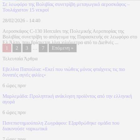
Σε λεωφόρο της Βολιβίας συνετρίβη μεταγωγικό αεροσκάφος –
Τουλάχιστον 15 νεκροί
28/02/2026 - 14:40
Aεροσκάφος C-130 Hercules της Πολεμικής Αεροπορίας της
Βολιβίας συνετρίβη το απόγευμα της Παρασκευής σε λεωφόρο στο
Ελ Άλτο, που βρίσκεται λίγα χιλιόμετρα από το Διεθνές ...
1
2
3
…
7
Επόμενη »
Τελευταία Άρθρα
Εβελίνα Παπούλια: «Εκεί που νιώθεις μόνος φτιάχνεις τις πιο
δυνατές αγνές φιλίες»
6 ώρες πριν
Μαρλεμάδα: Προληπτική ανάκληση προϊόντος από την ελληνική
αγορά
6 ώρες πριν
Πανεπιστημιούπολη Ζωγράφου: Εξαρθρώθηκε ομάδα που
διακινούσε ναρκωτικά
7 ώρες πριν