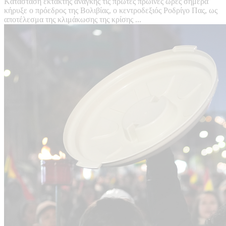
Kατάσταση έκτακτης ανάγκης τις πρώτες πρωινές ώρες σήμερα
κήρυξε ο πρόεδρος της Βολιβίας, ο κεντροδεξιός Ροδρίγο Πας, ως
αποτέλεσμα της κλιμάκωσης της κρίσης ...