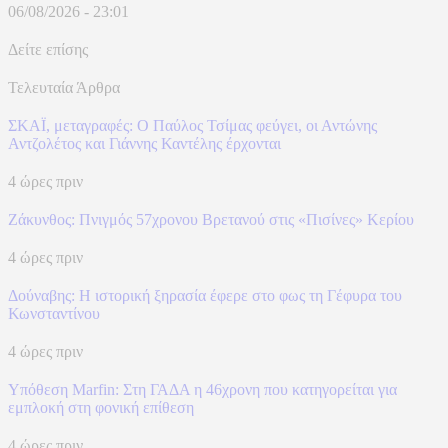
06/08/2026 - 23:01
Δείτε επίσης
Τελευταία Άρθρα
ΣΚΑΪ, μεταγραφές: Ο Παύλος Τσίμας φεύγει, οι Αντώνης
Αντζολέτος και Γιάννης Καντέλης έρχονται
4 ώρες πριν
Ζάκυνθος: Πνιγμός 57χρονου Βρετανού στις «Πισίνες» Κερίου
4 ώρες πριν
Δούναβης: Η ιστορική ξηρασία έφερε στο φως τη Γέφυρα του
Κωνσταντίνου
4 ώρες πριν
Υπόθεση Marfin: Στη ΓΑΔΑ η 46χρονη που κατηγορείται για
εμπλοκή στη φονική επίθεση
4 ώρες πριν