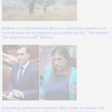
Βρίθουν τα Social media από βίντεο με καταγγελίες κατοίκων και
πυροσβεστών για τη διαχείριση της μεγάλης φωτιάς: "Μας κάψανε!
Την άφησαν τη φωτιά!" (βίντεο)
Χουρδάκης για Κωνσταντοπούλου: Μου ζήτησε το γραφείο στη