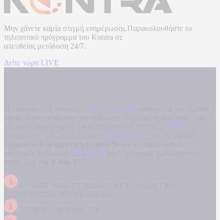
Μην χάνετε καμία στιγμή ενημέρωσης.Παρακολουθήστε το
τηλεοπτικό πρόγραμμα του
Kontra
σε
απευθείας μετάδοση
24/7.
Δείτε τώρα LIVE
Η ενημερωτική ιστοσελίδα
kontranews.gr
είναι μέλος του Kontra
Media Group ανάμεσα στα υπόλοιπα μέσα του ομίλου που είναι: ο
περιφερειακός ενημερωτικός τηλεοπτικός σταθμός
Kontra
, η
καθημερινή πολιτική εφημερίδα
Kontra News
, η εβδομαδιαία
εφημερίδα
Κυριακάτικη Kontra News
, ο ενημερωτικός
αθλητικός ιστότοπος
Filathlos.gr
και ο μουσικός ραδιοφωνικός
σταθμός
Love Radio 97,5
.
ΔΙΑΚΡΙΤΙΚΟΣ ΤΙΤΛΟΣ: KONTRA ΕΚΔΟΤΙΚΕΣ
ΕΠΙΧΕΙΡΗΣΕΙΣ ΙΚΕ ΕΚΔΟΣΕΙΣ
ΝΟΜΙΚΗ ΜΟΡΦΗ: ΙΚΕ