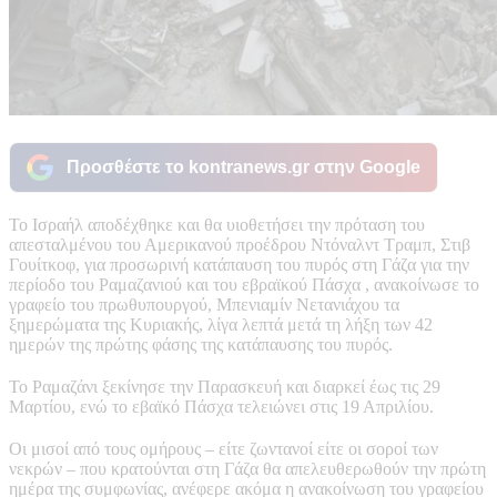
Προσθέστε το kontranews.gr στην Google
Το Ισραήλ αποδέχθηκε και θα υιοθετήσει την πρόταση του
απεσταλμένου του Αμερικανού προέδρου Ντόναλντ Τραμπ, Στιβ
Γουίτκοφ, για προσωρινή κατάπαυση του πυρός στη Γάζα για την
περίοδο του Ραμαζανιού και του εβραϊκού Πάσχα , ανακοίνωσε το
γραφείο του πρωθυπουργού, Μπενιαμίν Νετανιάχου τα
ξημερώματα της Κυριακής, λίγα λεπτά μετά τη λήξη των 42
ημερών της πρώτης φάσης της κατάπαυσης του πυρός.
Το Ραμαζάνι ξεκίνησε την Παρασκευή και διαρκεί έως τις 29
Μαρτίου, ενώ το εβαϊκό Πάσχα τελειώνει στις 19 Απριλίου.
Οι μισοί από τους ομήρους – είτε ζωντανοί είτε οι σοροί των
νεκρών – που κρατούνται στη Γάζα θα απελευθερωθούν την πρώτη
ημέρα της συμφωνίας, ανέφερε ακόμα η ανακοίνωση του γραφείου