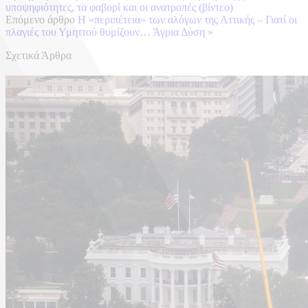
υποψηφιότητες, τα φαβορί και οι ανατροπές (βίντεο)
Επόμενο άρθρο
Η «περιπέτεια» των αλόγων της Αττικής – Γιατί οι
πλαγιές του Υμηττού θυμίζουν… Άγρια Δύση
»
Σχετικά Άρθρα