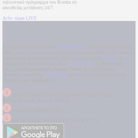
τηλεοπτικό πρόγραμμα του
Kontra
σε
απευθείας μετάδοση
24/7.
Δείτε τώρα LIVE
Η ενημερωτική ιστοσελίδα
kontranews.gr
είναι μέλος του Kontra
Media Group ανάμεσα στα υπόλοιπα μέσα του ομίλου που είναι: ο
περιφερειακός ενημερωτικός τηλεοπτικός σταθμός
Kontra
, η
καθημερινή πολιτική εφημερίδα
Kontra News
, η εβδομαδιαία
εφημερίδα
Κυριακάτικη Kontra News
, ο ενημερωτικός
αθλητικός ιστότοπος
Filathlos.gr
και ο μουσικός ραδιοφωνικός
σταθμός
Love Radio 97,5
.
ΔΙΑΚΡΙΤΙΚΟΣ ΤΙΤΛΟΣ: KONTRA ΕΚΔΟΤΙΚΕΣ
ΕΠΙΧΕΙΡΗΣΕΙΣ ΙΚΕ ΕΚΔΟΣΕΙΣ
ΝΟΜΙΚΗ ΜΟΡΦΗ: ΙΚΕ
ΔΙΕΥΘΥΝΣΗ: ΔΗΜΗΤΡΟΣ 31, ΤΚ 17778