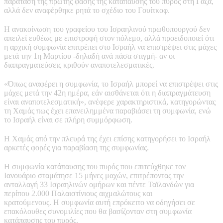
παράταση της πρώτης φάσης της κατάπαυσης του πυρός στη Γάζα,
αλλά δεν αναφέρθηκε ρητά το σχέδιο του Γουίτκοφ.
Η ανακοίνωση του γραφείου του Ισραηλινού πρωθυπουργού δεν
απειλεί ευθέως με επιστροφή στον πόλεμο, αλλά προειδοποιεί ότι
η αρχική συμφωνία επιτρέπει στο Ισραήλ να επιστρέψει στις μάχες
μετά την 1η Μαρτίου -δηλαδή ανά πάσα στιγμή- αν οι
διαπραγματεύσεις κριθούν αναποτελεσματικές.
«Όπως αναφέρει η συμφωνία, το Ισραήλ μπορεί να επιστρέψει στις
μάχες μετά την 42η ημέρα, εάν αισθάνεται ότι η διαπραγμάτευση
είναι αναποτελεσματική», ανέφερε χαρακτηριστικά, κατηγορώντας
τη Χαμάς πως έχει επανειλημμένα παραβιάσει τη συμφωνία, ενώ
το Ισραήλ είναι σε πλήρη συμμόρφωση.
Η Χαμάς από την πλευρά της έχει επίσης κατηγορήσει το Ισραήλ
αρκετές φορές για παραβίαση της συμφωνίας.
Η συμφωνία κατάπαυσης του πυρός που επιτεύχθηκε τον
Ιανουάριο σταμάτησε 15 μήνες μαχών, επιτρέποντας την
ανταλλαγή 33 Ισραηλινών ομήρων και πέντε Ταϊλανδών για
περίπου 2.000 Παλαιστίνιους αιχμαλώτους και
κρατούμενους. Η συμφωνία αυτή επρόκειτο να οδηγήσει σε
επακόλουθες συνομιλίες που θα βασίζονταν στη συμφωνία
κατάπαυσης του πυρός.