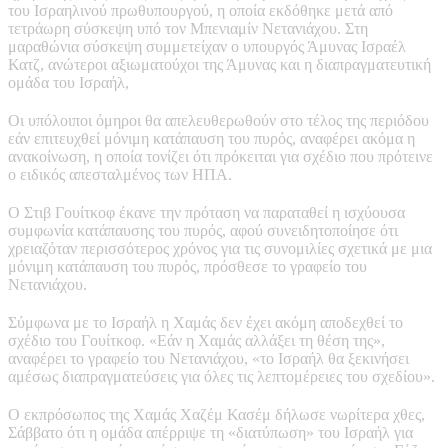
του Ισραηλινού πρωθυπουργού, η οποία εκδόθηκε μετά από
τετράωρη σύσκεψη υπό τον Μπενιαμίν Νετανιάχου. Στη
μαραθώνια σύσκεψη συμμετείχαν ο υπουργός Άμυνας Ισραέλ
Κατζ, ανώτεροι αξιωματούχοι της Άμυνας και η διαπραγματευτική
ομάδα του Ισραήλ,
Οι υπόλοιποι όμηροι θα απελευθερωθούν στο τέλος της περιόδου
εάν επιτευχθεί μόνιμη κατάπαυση του πυρός, αναφέρει ακόμα η
ανακοίνωση, η οποία τονίζει ότι πρόκειται για σχέδιο που πρότεινε
ο ειδικός απεσταλμένος των ΗΠΑ.
Ο Στιβ Γουίτκοφ έκανε την πρόταση να παραταθεί η ισχύουσα
συμφωνία κατάπαυσης του πυρός, αφού συνειδητοποίησε ότι
χρειαζόταν περισσότερος χρόνος για τις συνομιλίες σχετικά με μια
μόνιμη κατάπαυση του πυρός, πρόσθεσε το γραφείο του
Νετανιάχου.
Σύμφωνα με το Ισραήλ η Χαμάς δεν έχει ακόμη αποδεχθεί το
σχέδιο του Γουίτκοφ. «Εάν η Χαμάς αλλάξει τη θέση της»,
αναφέρει το γραφείο του Νετανιάχου, «το Ισραήλ θα ξεκινήσει
αμέσως διαπραγματεύσεις για όλες τις λεπτομέρειες του σχεδίου».
Ο εκπρόσωπος της Χαμάς Χαζέμ Κασέμ δήλωσε νωρίτερα χθες,
Σάββατο ότι η ομάδα απέρριψε τη «διατύπωση» του Ισραήλ για