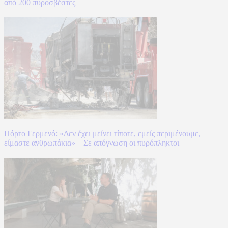
από 200 πυροσβέστες
Πόρτο Γερμενό: «Δεν έχει μείνει τίποτε, εμείς περιμένουμε,
είμαστε ανθρωπάκια» – Σε απόγνωση οι πυρόπληκτοι