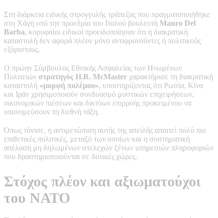
Στη διάρκεια ειδικής στρογγυλής τράπεζας που πραγματοποιήθηκε
στη Χάγη υπό την προεδρία του Ιταλού βουλευτή
Mauro Del
Barba
, κορυφαίοι ειδικοί προειδοποίησαν ότι η διακρατική
καταστολή δεν αφορά πλέον μόνο αντιφρονούντες ή πολιτικούς
εξόριστους.
Ο πρώην Σύμβουλος Εθνικής Ασφαλείας των Ηνωμένων
Πολιτειών
στρατηγός H.R. McMaster
χαρακτήρισε τη διακρατική
καταστολή
«μορφή πολέμου»
, υποστηρίζοντας ότι Ρωσία, Κίνα
και Ιράν χρησιμοποιούν συνδυασμό μυστικών επιχειρήσεων,
οικονομικών πιέσεων και δικτύων επιρροής προκειμένου να
υπονομεύσουν τη διεθνή τάξη.
Όπως τόνισε, η αντιμετώπιση αυτής της απειλής απαιτεί πολύ πιο
επιθετικές πολιτικές, μεταξύ των οποίων και η συστηματική
απέλαση μη δηλωμένων στελεχών ξένων υπηρεσιών πληροφοριών
που δραστηριοποιούνται σε δυτικές χώρες.
Στόχος πλέον και αξιωματούχοι
του ΝΑΤΟ