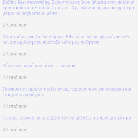
Στάθης Κωνσταντινίδης: Εχουν γίνει σοβαρά βήµατα στην πολιτική
προστασία τα τελευταία 7 χρόνια - Χρειάζονται όµως αυστηρότερα
µέτρα και ισχυρότερα µέσα
2 λεπτά πριν
Μητσοτάκης για Στέλιο Ράμφο: Εθνική απώλεια, χάνω έναν φίλο
και συνομιλητή που πλούτιζε κάθε μας συζήτηση
2 λεπτά πριν
Αύγουστε καλέ µου µήνα…. και κακέ
4 λεπτά πριν
Πανικός σε παραλία της Ισπανίας, πέρασαν τόνο για καρχαρία και
έτρεχαν να ξεφύγουν
4 λεπτά πριν
Το προεκλογικό πακέτο ΔΕΘ δεν θα αλλάξει την πραγµατικότητα
8 λεπτά πριν