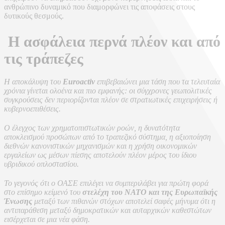
ανθρώπινο δυναμικό που διαμορφώνει τις αποφάσεις στους
δυτικούς θεσμούς.
Η ασφάλεια περνά πλέον και από
τις τράπεζες
Η αποκάλυψη του
Euroactiv
επιβεβαιώνει μια τάση που τα τελευταία
χρόνια γίνεται ολοένα και πιο εμφανής: οι σύγχρονες γεωπολιτικές
συγκρούσεις δεν περιορίζονται πλέον σε στρατιωτικές επιχειρήσεις ή
κυβερνοεπιθέσεις.
Ο έλεγχος των χρηματοπιστωτικών ροών, η δυνατότητα
αποκλεισμού προσώπων από το τραπεζικό σύστημα, η αξιοποίηση
διεθνών κανονιστικών μηχανισμών και η χρήση οικονομικών
εργαλείων ως μέσων πίεσης αποτελούν πλέον μέρος του ίδιου
υβριδικού οπλοστασίου.
Το γεγονός ότι ο ΟΑΣΕ επιλέγει να συμπεριλάβει για πρώτη φορά
στο επίσημο κείμενό του
στελέχη του ΝΑΤΟ και της Ευρωπαϊκής
Ένωσης
μεταξύ των πιθανών στόχων αποτελεί σαφές μήνυμα ότι η
αντιπαράθεση μεταξύ δημοκρατικών και αυταρχικών καθεστώτων
εισέρχεται σε μια νέα φάση.