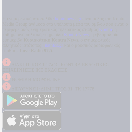
Η ενημερωτική ιστοσελίδα
kontranews.gr
είναι μέλος του Kontra
Media Group ανάμεσα στα υπόλοιπα μέσα του ομίλου που είναι: ο
περιφερειακός ενημερωτικός τηλεοπτικός σταθμός
Kontra
, η
καθημερινή πολιτική εφημερίδα
Kontra News
, η εβδομαδιαία
εφημερίδα
Κυριακάτικη Kontra News
, ο ενημερωτικός
αθλητικός ιστότοπος
Filathlos.gr
και ο μουσικός ραδιοφωνικός
σταθμός
Love Radio 97,5
.
ΔΙΑΚΡΙΤΙΚΟΣ ΤΙΤΛΟΣ: KONTRA ΕΚΔΟΤΙΚΕΣ
ΕΠΙΧΕΙΡΗΣΕΙΣ ΙΚΕ ΕΚΔΟΣΕΙΣ
ΝΟΜΙΚΗ ΜΟΡΦΗ: ΙΚΕ
ΔΙΕΥΘΥΝΣΗ: ΔΗΜΗΤΡΟΣ 31, ΤΚ 17778