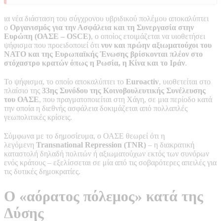
ια νέα διάσταση του σύγχρονου υβριδικού πολέμου αποκαλύπτει
ο
Οργανισμός για την Ασφάλεια και τη Συνεργασία στην
Ευρώπη (ΟΑΣΕ – OSCE)
, ο οποίος ετοιμάζεται να υιοθετήσει
ψήφισμα που προειδοποιεί ότι
νυν και πρώην αξιωματούχοι του
ΝΑΤΟ και της Ευρωπαϊκής Ένωσης βρίσκονται πλέον στο
στόχαστρο κρατών όπως η Ρωσία, η Κίνα και το Ιράν
.
Το ψήφισμα, το οποίο αποκαλύπτει το
Euroactiv
, υιοθετείται στο
πλαίσιο της
33ης Συνόδου της Κοινοβουλευτικής Συνέλευσης
του ΟΑΣΕ
, που πραγματοποιείται στη Χάγη, σε μια περίοδο κατά
την οποία η διεθνής ασφάλεια δοκιμάζεται από πολλαπλές
γεωπολιτικές κρίσεις.
Σύμφωνα με το δημοσίευμα, ο ΟΑΣΕ θεωρεί ότι η
λεγόμενη
Transnational Repression (TNR)
– η διακρατική
καταστολή δηλαδή πολιτών ή αξιωματούχων εκτός των συνόρων
ενός κράτους – εξελίσσεται σε μία από τις σοβαρότερες απειλές για
τις δυτικές δημοκρατίες.
Ο «αόρατος πόλεμος» κατά της
Δύσης