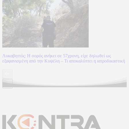
Λυκαβηττός: Η σορός ανήκει σε 57χρονη, είχε δηλωθεί ως
εξαφανισμένη από την Κυψέλη – Τι αποκαλύπτει η ιατροδικαστική