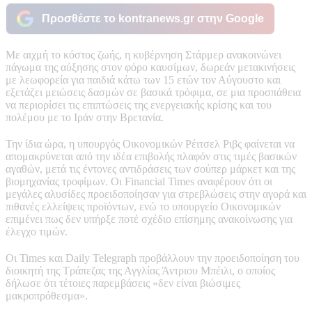
Προσθέστε το kontranews.gr στην Google
Με αιχμή το κόστος ζωής, η κυβέρνηση Στάρμερ ανακοινώνει
πάγωμα της αύξησης στον φόρο καυσίμων, δωρεάν μετακινήσεις
με λεωφορεία για παιδιά κάτω των 15 ετών τον Αύγουστο και
εξετάζει μειώσεις δασμών σε βασικά τρόφιμα, σε μια προσπάθεια
να περιορίσει τις επιπτώσεις της ενεργειακής κρίσης και του
πολέμου με το Ιράν στην Βρετανία.
Την ίδια ώρα, η υπουργός Οικονομικών Ρέιτσελ Ριβς φαίνεται να
απομακρύνεται από την ιδέα επιβολής πλαφόν στις τιμές βασικών
αγαθών, μετά τις έντονες αντιδράσεις των σούπερ μάρκετ και της
βιομηχανίας τροφίμων. Οι Financial Times αναφέρουν ότι οι
μεγάλες αλυσίδες προειδοποίησαν για στρεβλώσεις στην αγορά και
πιθανές ελλείψεις προϊόντων, ενώ το υπουργείο Οικονομικών
επιμένει πως δεν υπήρξε ποτέ σχέδιο επίσημης ανακοίνωσης για
έλεγχο τιμών.
Οι Times και Daily Telegraph προβάλλουν την προειδοποίηση του
διοικητή της Τράπεζας της Αγγλίας Άντριου Μπέιλι, ο οποίος
δήλωσε ότι τέτοιες παρεμβάσεις «δεν είναι βιώσιμες
μακροπρόθεσμα».