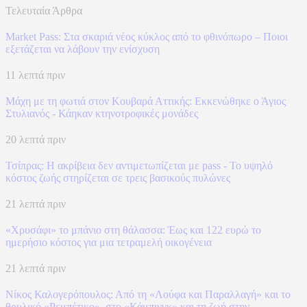
Τελευταία Άρθρα
Market Pass: Στα σκαριά νέος κύκλος από το φθινόπωρο – Ποιοι
εξετάζεται να λάβουν την ενίσχυση
11 λεπτά πριν
Μάχη με τη φωτιά στον Κουβαρά Αττικής: Εκκενώθηκε ο Άγιος
Στυλιανός - Κάηκαν κτηνοτροφικές μονάδες
20 λεπτά πριν
Τσίπρας: Η ακρίβεια δεν αντιμετωπίζεται με pass - Το υψηλό
κόστος ζωής στηρίζεται σε τρεις βασικούς πυλώνες
21 λεπτά πριν
«Χρυσάφι» το μπάνιο στη θάλασσα: Έως και 122 ευρώ το
ημερήσιο κόστος για μια τετραμελή οικογένεια
21 λεπτά πριν
Νίκος Καλογερόπουλος: Από τη «Λούφα και Παραλλαγή» και το
θρυλικό «Ρεμπέτικο», στο «Κάμπινγκ» και τη ζωή στην