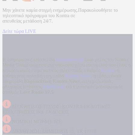
Μην χάνετε καμία στιγμή ενημέρωσης.Παρακολουθήστε το
τηλεοπτικό πρόγραμμα του
Kontra
σε
απευθείας μετάδοση
24/7.
Δείτε τώρα LIVE
Η ενημερωτική ιστοσελίδα
kontranews.gr
είναι μέλος του Kontra
Media Group ανάμεσα στα υπόλοιπα μέσα του ομίλου που είναι: ο
περιφερειακός ενημερωτικός τηλεοπτικός σταθμός
Kontra
, η
καθημερινή πολιτική εφημερίδα
Kontra News
, η εβδομαδιαία
εφημερίδα
Κυριακάτικη Kontra News
, ο ενημερωτικός
αθλητικός ιστότοπος
Filathlos.gr
και ο μουσικός ραδιοφωνικός
σταθμός
Love Radio 97,5
.
ΔΙΑΚΡΙΤΙΚΟΣ ΤΙΤΛΟΣ: KONTRA ΕΚΔΟΤΙΚΕΣ
ΕΠΙΧΕΙΡΗΣΕΙΣ ΙΚΕ ΕΚΔΟΣΕΙΣ
ΝΟΜΙΚΗ ΜΟΡΦΗ: ΙΚΕ
ΔΙΕΥΘΥΝΣΗ: ΔΗΜΗΤΡΟΣ 31, ΤΚ 17778