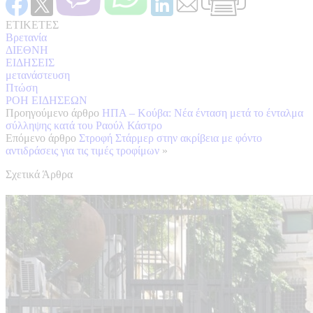
ΕΤΙΚΕΤΕΣ
Βρετανία
ΔΙΕΘΝΗ
ΕΙΔΗΣΕΙΣ
μετανάστευση
Πτώση
ΡΟΗ ΕΙΔΗΣΕΩΝ
Προηγούμενο άρθρο
ΗΠΑ – Κούβα: Νέα ένταση μετά το ένταλμα
σύλληψης κατά του Ραούλ Κάστρο
Επόμενο άρθρο
Στροφή Στάρμερ στην ακρίβεια με φόντο
αντιδράσεις για τις τιμές τροφίμων
»
Σχετικά Άρθρα