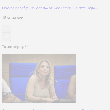
Γιάννης Βαρδής: «Αν σου πω ότι δεν λείπεις, θα είναι ψέμα»
48 λεπτά πριν
Τα πιο Δημοφιλή