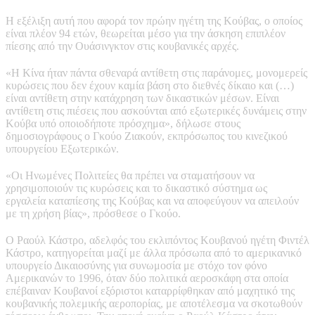
Η εξέλιξη αυτή που αφορά τον πρώην ηγέτη της Κούβας, ο οποίος
είναι πλέον 94 ετών, θεωρείται μέσο για την άσκηση επιπλέον
πίεσης από την Ουάσινγκτον στις κουβανικές αρχές.
«Η Κίνα ήταν πάντα σθεναρά αντίθετη στις παράνομες, μονομερείς
κυρώσεις που δεν έχουν καμία βάση στο διεθνές δίκαιο και (…)
είναι αντίθετη στην κατάχρηση των δικαστικών μέσων. Είναι
αντίθετη στις πιέσεις που ασκούνται από εξωτερικές δυνάμεις στην
Κούβα υπό οποιοδήποτε πρόσχημα», δήλωσε στους
δημοσιογράφους ο Γκούο Ζιακούν, εκπρόσωπος του κινεζικού
υπουργείου Εξωτερικών.
«Οι Ηνωμένες Πολιτείες θα πρέπει να σταματήσουν να
χρησιμοποιούν τις κυρώσεις και το δικαστικό σύστημα ως
εργαλεία καταπίεσης της Κούβας και να αποφεύγουν να απειλούν
με τη χρήση βίας», πρόσθεσε ο Γκούο.
Ο Ραούλ Κάστρο, αδελφός του εκλιπόντος Κουβανού ηγέτη Φιντέλ
Κάστρο, κατηγορείται μαζί με άλλα πρόσωπα από το αμερικανικό
υπουργείο Δικαιοσύνης για συνωμοσία με στόχο τον φόνο
Αμερικανών το 1996, όταν δύο πολιτικά αεροσκάφη στα οποία
επέβαιναν Κουβανοί εξόριστοι καταρρίφθηκαν από μαχητικό της
κουβανικής πολεμικής αεροπορίας, με αποτέλεσμα να σκοτωθούν