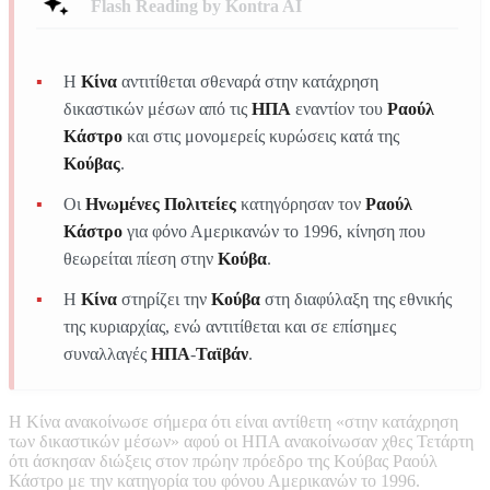
Flash Reading by Kontra AI
Η
Κίνα
αντιτίθεται σθεναρά στην κατάχρηση
δικαστικών μέσων από τις
ΗΠΑ
εναντίον του
Ραούλ
Κάστρο
και στις μονομερείς κυρώσεις κατά της
Κούβας
.
Οι
Ηνωμένες Πολιτείες
κατηγόρησαν τον
Ραούλ
Κάστρο
για φόνο Αμερικανών το 1996, κίνηση που
θεωρείται πίεση στην
Κούβα
.
Η
Κίνα
στηρίζει την
Κούβα
στη διαφύλαξη της εθνικής
της κυριαρχίας, ενώ αντιτίθεται και σε επίσημες
συναλλαγές
ΗΠΑ
-
Ταϊβάν
.
Η Κίνα ανακοίνωσε σήμερα ότι είναι αντίθετη «στην κατάχρηση
των δικαστικών μέσων» αφού οι ΗΠΑ ανακοίνωσαν χθες Τετάρτη
ότι άσκησαν διώξεις στον πρώην πρόεδρο της Κούβας Ραούλ
Κάστρο με την κατηγορία του φόνου Αμερικανών το 1996.