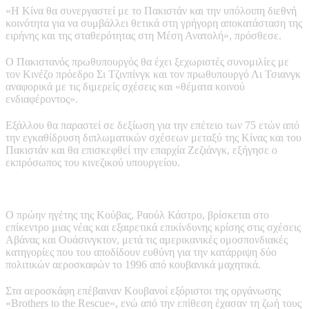
«Η Κίνα θα συνεργαστεί με το Πακιστάν και την υπόλοιπη διεθνή
κοινότητα για να συμβάλλει θετικά στη γρήγορη αποκατάσταση της
ειρήνης και της σταθερότητας στη Μέση Ανατολή», πρόσθεσε.
Ο Πακιστανός πρωθυπουργός θα έχει ξεχωριστές συνομιλίες με
τον Κινέζο πρόεδρο Σι Τζινπίνγκ και τον πρωθυπουργό Λι Τσιανγκ
αναφορικά με τις διμερείς σχέσεις και «θέματα κοινού
ενδιαφέροντος».
Εξάλλου θα παραστεί σε δεξίωση για την επέτειο των 75 ετών από
την εγκαθίδρυση διπλωματικών σχέσεων μεταξύ της Κίνας και του
Πακιστάν και θα επισκεφθεί την επαρχία Ζεζιάνγκ, εξήγησε ο
εκπρόσωπος του κινεζικού υπουργείου.
Ο πρώην ηγέτης της Κούβας, Ραούλ Κάστρο, βρίσκεται στο
επίκεντρο μιας νέας και εξαιρετικά επικίνδυνης κρίσης στις σχέσεις
Αβάνας και Ουάσινγκτον, μετά τις αμερικανικές ομοσπονδιακές
κατηγορίες που του αποδίδουν ευθύνη για την κατάρριψη δύο
πολιτικών αεροσκαφών το 1996 από κουβανικά μαχητικά.
Στα αεροσκάφη επέβαιναν Κουβανοί εξόριστοι της οργάνωσης
«Brothers to the Rescue», ενώ από την επίθεση έχασαν τη ζωή τους