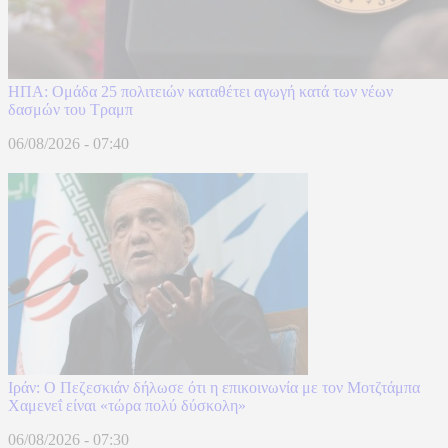
ΗΠΑ: Ομάδα 25 πολιτειών καταθέτει αγωγή κατά των νέων
δασμών του Τραμπ
06/08/2026 - 07:40
Ιράν: Ο Πεζεσκιάν δήλωσε ότι η επικοινωνία με τον Μοτζτάμπα
Χαμενεΐ είναι «τώρα πολύ δύσκολη»
06/08/2026 - 07:30