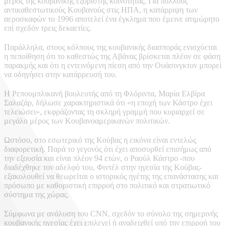
μέρος της κουβανικής εξόριστης κοινότητας. Για πολλούς
αντικαθεστωτικούς Κουβανούς στις ΗΠΑ, η κατάρριψη των
αεροσκαφών το 1996 αποτελεί ένα έγκλημα που έμεινε ατιμώρητο
επί σχεδόν τρεις δεκαετίες.
Παράλληλα, στους κόλπους της κουβανικής διασποράς ενισχύεται
η πεποίθηση ότι το καθεστώς της Αβάνας βρίσκεται πλέον σε φάση
παρακμής και ότι η εντεινόμενη πίεση από την Ουάσινγκτον μπορεί
να οδηγήσει στην κατάρρευσή του.
Η Ρεπουμπλικανή βουλευτής από τη Φλόριντα, Μαρία Ελβίρα
Σαλαζάρ, δήλωσε χαρακτηριστικά ότι «η εποχή των Κάστρο έχει
τελειώσει», εκφράζοντας τη σκληρή γραμμή που κυριαρχεί σε
μεγάλο μέρος των Κουβανοαμερικανών πολιτικών.
Ωστόσο, στο εσωτερικό της Κούβας η εικόνα είναι εντελώς
διαφορετική. Παρά το γεγονός ότι έχει αποσυρθεί επισήμως από
την εξουσία και είναι πλέον 94 ετών, ο Ραούλ Κάστρο -που
διαδέχθηκε τον αδελφό του, Φιντέλ στην ηγεσία της Κούβας-
εξακολουθεί να θεωρείται ο ιστορικός ηγέτης της επανάστασης και
πρόσωπο με καθοριστική επιρροή στο πολιτικό και στρατιωτικό
σύστημα της χώρας.
Σύμφωνα με ανάλυση του CNN, σχεδόν το σύνολο της σημερινής
κουβανικής ηγεσίας έχει επιλεγεί ή αναδειχθεί υπό την επιρροή του