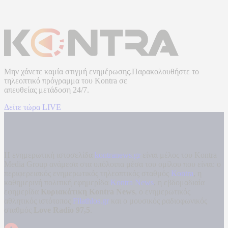
Μην χάνετε καμία στιγμή ενημέρωσης.Παρακολουθήστε το
τηλεοπτικό πρόγραμμα του
Kontra
σε
απευθείας μετάδοση
24/7.
Δείτε τώρα LIVE
Η ενημερωτική ιστοσελίδα
kontranews.gr
είναι μέλος του Kontra
Media Group ανάμεσα στα υπόλοιπα μέσα του ομίλου που είναι: ο
περιφερειακός ενημερωτικός τηλεοπτικός σταθμός
Kontra
, η
καθημερινή πολιτική εφημερίδα
Kontra News
, η εβδομαδιαία
εφημερίδα
Κυριακάτικη Kontra News
, ο ενημερωτικός
αθλητικός ιστότοπος
Filathlos.gr
και ο μουσικός ραδιοφωνικός
σταθμός
Love Radio 97,5
.