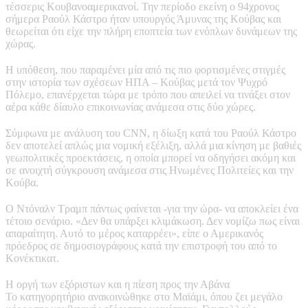
τέσσερις Κουβανοαμερικανοί. Την περίοδο εκείνη ο 94χρονος
σήμερα Ραούλ Κάστρο ήταν υπουργός Άμυνας της Κούβας και
θεωρείται ότι είχε την πλήρη εποπτεία των ενόπλων δυνάμεων της
χώρας.
Η υπόθεση, που παραμένει μία από τις πιο φορτισμένες στιγμές
στην ιστορία των σχέσεων ΗΠΑ – Κούβας μετά τον Ψυχρό
Πόλεμο, επανέρχεται τώρα με τρόπο που απειλεί να τινάξει στον
αέρα κάθε δίαυλο επικοινωνίας ανάμεσα στις δύο χώρες.
Σύμφωνα με ανάλυση του CNN, η δίωξη κατά του Ραούλ Κάστρο
δεν αποτελεί απλώς μια νομική εξέλιξη, αλλά μια κίνηση με βαθιές
γεωπολιτικές προεκτάσεις, η οποία μπορεί να οδηγήσει ακόμη και
σε ανοιχτή σύγκρουση ανάμεσα στις Ηνωμένες Πολιτείες και την
Κούβα.
Ο Ντόναλν Τραμπ πάντως φαίνεται -για την ώρα- να αποκλείει ένα
τέτοιο σενάριο. «Δεν θα υπάρξει κλιμάκωση. Δεν νομίζω πως είναι
απαραίτητη. Αυτό το μέρος καταρρέει», είπε ο Αμερικανός
πρόεδρος σε δημοσιογράφους κατά την επιστροφή του από το
Κονέκτικατ.
Η οργή των εξόριστων και η πίεση προς την Αβάνα
Το κατηγορητήριο ανακοινώθηκε στο Μαϊάμι, όπου ζει μεγάλο