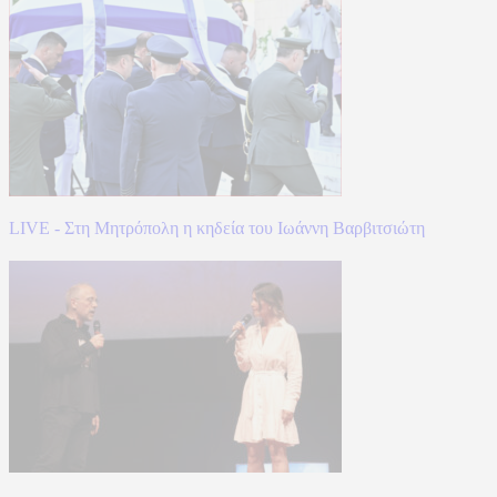
LIVE - Στη Μητρόπολη η κηδεία του Ιωάννη Βαρβιτσιώτη