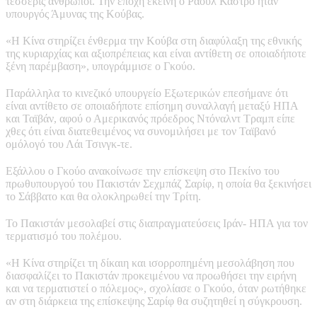
τέσσερις άνθρωποι. Την εποχή εκείνη ο Ραούλ Κάστρο ήταν
υπουργός Άμυνας της Κούβας.
«Η Κίνα στηρίζει ένθερμα την Κούβα στη διαφύλαξη της εθνικής
της κυριαρχίας και αξιοπρέπειας και είναι αντίθετη σε οποιαδήποτε
ξένη παρέμβαση», υπογράμμισε ο Γκούο.
Παράλληλα το κινεζικό υπουργείο Εξωτερικών επεσήμανε ότι
είναι αντίθετο σε οποιαδήποτε επίσημη συναλλαγή μεταξύ ΗΠΑ
και Ταϊβάν, αφού ο Αμερικανός πρόεδρος Ντόναλντ Τραμπ είπε
χθες ότι είναι διατεθειμένος να συνομιλήσει με τον Ταϊβανό
ομόλογό του Λάι Τσινγκ-τε.
Εξάλλου ο Γκούο ανακοίνωσε την επίσκεψη στο Πεκίνο του
πρωθυπουργού του Πακιστάν Σεχμπάζ Σαρίφ, η οποία θα ξεκινήσει
το Σάββατο και θα ολοκληρωθεί την Τρίτη.
Το Πακιστάν μεσολαβεί στις διαπραγματεύσεις Ιράν- ΗΠΑ για τον
τερματισμό του πολέμου.
«Η Κίνα στηρίζει τη δίκαιη και ισορροπημένη μεσολάβηση που
διασφαλίζει το Πακιστάν προκειμένου να προωθήσει την ειρήνη
και να τερματιστεί ο πόλεμος», σχολίασε ο Γκούο, όταν ρωτήθηκε
αν στη διάρκεια της επίσκεψης Σαρίφ θα συζητηθεί η σύγκρουση.