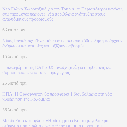
Νέο Ειδικό Χωροταξικό για τον Τουρισμό: Περισσότεροι κανόνες
στις πιεσμένες περιοχές, νέα περιθώρια ανάπτυξης στους
αναδυόμενους προορισμούς
6 λεπτά πριν
Νίκος Ρογκάκος: «Έχω μάθει ότι πίσω από κάθε είδηση υπάρχουν
άνθρωποι και ιστορίες που αξίζουν σεβασμό»
15 λεπτά πριν
Η πλατφόρμα της ΕΑΕ 2025 άνοιξε ξανά για διορθώσεις και
συμπληρώσεις από τους παραγωγούς
25 λεπτά πριν
ΗΠΑ: H Ουάσινγκτον θα προσφέρει 1 δισ. δολάρια στη νέα
κυβέρνηση της Κολομβίας
36 λεπτά πριν
Μαρία Εκμεκτσίογλου: «Η πίστη μου είναι το μεγαλύτερο
στήριγμα μου, πρώτα είναι ο Θεός και μετά οι γιοι μου»