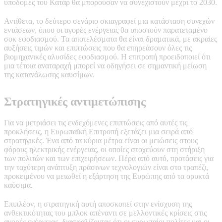
υποδομές του Κατάρ θα μπορούσαν να συνεχιστούν μέχρι το 2030.
Αντίθετα, το δεύτερο σενάριο σκιαγραφεί μια κατάσταση συνεχών
εντάσεων, όπου οι αγορές ενέργειας θα υποστούν παρατεταμένο
σοκ εφοδιασμού. Τα αποτελέσματα θα είναι δραματικά, με ακραίες
αυξήσεις τιμών και επιπτώσεις που θα επηρεάσουν όλες τις
βιομηχανικές αλυσίδες εφοδιασμού. Η επιτροπή προειδοποιεί ότι
μια τέτοια αναταραχή μπορεί να οδηγήσει σε σημαντική μείωση
της κατανάλωσης καυσίμων.
Στρατηγικές αντιμετώπισης
Για να μετριάσει τις ενδεχόμενες επιπτώσεις από αυτές τις
προκλήσεις, η Ευρωπαϊκή Επιτροπή εξετάζει μια σειρά από
στρατηγικές. Ένα από τα κύρια μέτρα είναι οι μειώσεις στους
φόρους ηλεκτρικής ενέργειας, οι οποίες στοχεύουν στη στήριξη
των πολιτών και των επιχειρήσεων. Πέρα από αυτό, προτάσεις για
την ταχύτερη ανάπτυξη πράσινων τεχνολογιών είναι στο τραπέζι,
προκειμένου να μειωθεί η εξάρτηση της Ευρώπης από τα ορυκτά
καύσιμα.
Επιπλέον, η στρατηγική αυτή αποσκοπεί στην ενίσχυση της
ανθεκτικότητας του μπλοκ απέναντι σε μελλοντικές κρίσεις στις
αγορές ενέργειας, διασφαλίζοντας ότι οι ευρωπαίοι πολίτες και οι