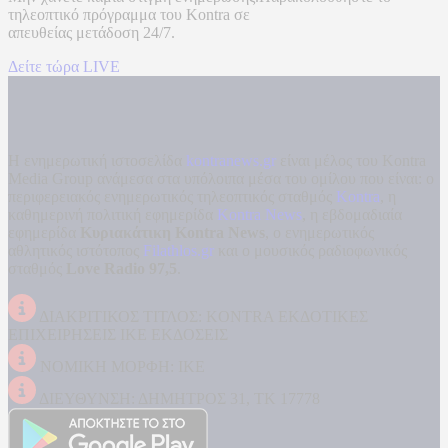
τηλεοπτικό πρόγραμμα του
Kontra
σε
απευθείας μετάδοση
24/7.
Δείτε τώρα LIVE
Η ενημερωτική ιστοσελίδα
kontranews.gr
είναι μέλος του Kontra
Media Group ανάμεσα στα υπόλοιπα μέσα του ομίλου που είναι: ο
περιφερειακός ενημερωτικός τηλεοπτικός σταθμός
Kontra
, η
καθημερινή πολιτική εφημερίδα
Kontra News
, η εβδομαδιαία
εφημερίδα
Κυριακάτικη Kontra News
, ο ενημερωτικός
αθλητικός ιστότοπος
Filathlos.gr
και ο μουσικός ραδιοφωνικός
σταθμός
Love Radio 97,5
.
ΔΙΑΚΡΙΤΙΚΟΣ ΤΙΤΛΟΣ: KONTRA ΕΚΔΟΤΙΚΕΣ
ΕΠΙΧΕΙΡΗΣΕΙΣ ΙΚΕ ΕΚΔΟΣΕΙΣ
ΝΟΜΙΚΗ ΜΟΡΦΗ: ΙΚΕ
ΔΙΕΥΘΥΝΣΗ: ΔΗΜΗΤΡΟΣ 31, ΤΚ 17778