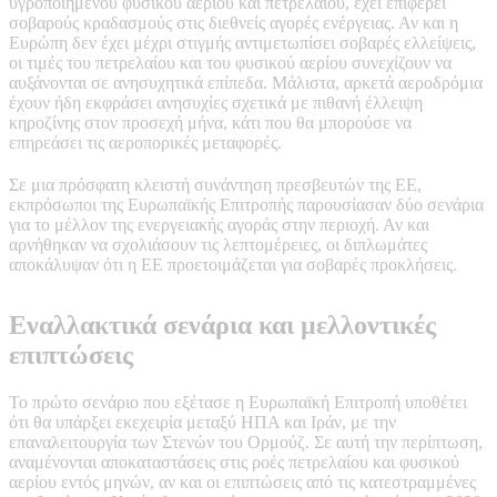
υγροποιημένου φυσικού αερίου και πετρελαίου, έχει επιφέρει
σοβαρούς κραδασμούς στις διεθνείς αγορές ενέργειας. Αν και η
Ευρώπη δεν έχει μέχρι στιγμής αντιμετωπίσει σοβαρές ελλείψεις,
οι τιμές του πετρελαίου και του φυσικού αερίου συνεχίζουν να
αυξάνονται σε ανησυχητικά επίπεδα. Μάλιστα, αρκετά αεροδρόμια
έχουν ήδη εκφράσει ανησυχίες σχετικά με πιθανή έλλειψη
κηροζίνης στον προσεχή μήνα, κάτι που θα μπορούσε να
επηρεάσει τις αεροπορικές μεταφορές.
Σε μια πρόσφατη κλειστή συνάντηση πρεσβευτών της ΕΕ,
εκπρόσωποι της Ευρωπαϊκής Επιτροπής παρουσίασαν δύο σενάρια
για το μέλλον της ενεργειακής αγοράς στην περιοχή. Αν και
αρνήθηκαν να σχολιάσουν τις λεπτομέρειες, οι διπλωμάτες
αποκάλυψαν ότι η ΕΕ προετοιμάζεται για σοβαρές προκλήσεις.
Εναλλακτικά σενάρια και μελλοντικές
επιπτώσεις
Το πρώτο σενάριο που εξέτασε η Ευρωπαϊκή Επιτροπή υποθέτει
ότι θα υπάρξει εκεχειρία μεταξύ ΗΠΑ και Ιράν, με την
επαναλειτουργία των Στενών του Ορμούζ. Σε αυτή την περίπτωση,
αναμένονται αποκαταστάσεις στις ροές πετρελαίου και φυσικού
αερίου εντός μηνών, αν και οι επιπτώσεις από τις κατεστραμμένες