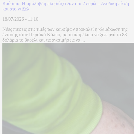
Καύσιμα: Η αμόλυβδη πλησιάζει ξανά τα 2 ευρώ – Ανοδική πίεση
και στο ντίζελ
18/07/2026 - 11:10
Νέες πιέσεις στις τιμές των καυσίμων προκαλεί η κλιμάκωση της
έντασης στον Περσικό Κόλπο, με το πετρέλαιο να ξεπερνά τα 88
δολάρια το βαρέλι και τις ανατιμήσεις να ...