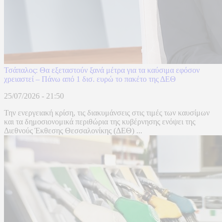
Τσάπαλος: Θα εξεταστούν ξανά μέτρα για τα καύσιμα εφόσον
χρειαστεί – Πάνω από 1 δισ. ευρώ το πακέτο της ΔΕΘ
25/07/2026 - 21:50
Την ενεργειακή κρίση, τις διακυμάνσεις στις τιμές των καυσίμων
και τα δημοσιονομικά περιθώρια της κυβέρνησης ενόψει της
Διεθνούς Έκθεσης Θεσσαλονίκης (ΔΕΘ) ...