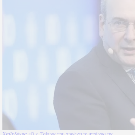
Χατζηδάκης: «Ο κ. Τσίπρας που σηκώνει το μπαϊράκι της