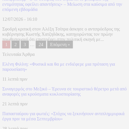
εντιμότητας οφείλει απαντήσεις» – Μείωση στα καύσιμα από την
επόμενη εβδομάδα
12/07/2026 - 16:10
Σφοδρή κριτική στον Αλέξη Τσίπρα άσκησε ο αντιπρόεδρος της
κυβέρνησης Κωστής Χατζηδάκης, κατηγορώντας τον πρώην
πρωθυπουργό ότι επιστρέφει στην πολιτική σκηνή με...
1
2
3
…
24
Επόμενη »
Τελευταία Άρθρα
Ελένη Φιλίνη: «Φυσικά και θα με ενδιέφερε μια πρόταση για
παρουσίαση»
11 λεπτά πριν
Συναγερμός στο Μεξικό – Έρευνα σε τουριστικό θέρετρο μετά από
αναφορές για κρούσματα κυκλοσπορίασης
21 λεπτά πριν
Παπασταύρου για φωτιές: «Στόχος να ξεκινήσουν αντιπλημμυρικά
έργα πριν τα μέσα Σεπτεμβρίου»
28 λεπτά πριν