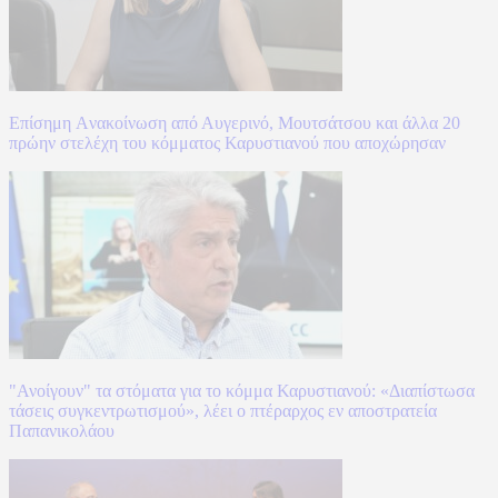
Επίσημη Aνακοίνωση από Αυγερινό, Μουτσάτσου και άλλα 20
πρώην στελέχη του κόμματος Καρυστιανού που αποχώρησαν
"Ανοίγουν" τα στόματα για το κόμμα Καρυστιανού: «Διαπίστωσα
τάσεις συγκεντρωτισμού», λέει ο πτέραρχος εν αποστρατεία
Παπανικολάου