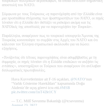
τουρκικών πολεμικών αεροσκαφών, τα οποία εκτελούν σημαντική
αποστολή του ΝΑΤΟ.
Σύμφωνα με τους Τούρκους
«η παρενόχληση από την Ελλάδα είναι
μια προσπάθεια στόχευσης των δραστηριοτήτων του ΝΑΤΟ, οι πηγές
τόνισαν ότι η Ελλάδα δεν διστάζει να ρισκάρει ακόμη και τις
ΝΑΤΟϊκές της αποστολές για να παρενοχλήσει την Τουρκία
».
Παράλληλα, αναφέρουν πως το τουρκικό υπουργείο Άμυνας της
Τουρκίας κοινοποίησε το συμβάν στις Αρχές του ΝΑΤΟ και ότι
κάλεσαν τον Έλληνα στρατιωτικό ακόλουθο για να δώσει
εξηγήσεις.
«
Τονίζοντας ότι τέτοιες παρενοχλήσεις είναι ασυμβίβαστες με τη
συμμαχία, οι πηγές τόνισαν ότι η Ελλάδα επιδιώκει να αυξήσει τις
εντάσεις
», υποστηρίζουν οι Τούρκοι που αναφέρουν ότι ανέλαβαν
διπλωματικές πρωτοβουλίες.
Hava Kuvvetlerimize ait F-16 uçakları,
@NATO
’nun
“Varlık Gösterme Harekâtları” kapsamında Doğu
Akdeniz’de uçuş görevi icra etti.
#MSB
pic.twitter.com/1nT42le1CY
— T.C. Millî Savunma Bakanlığı (@tcsavunma)
August 23, 2022