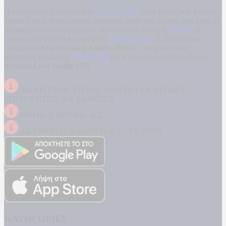
Η ενημερωτική ιστοσελίδα
kontranews.gr
είναι μέλος του Kontra
Media Group ανάμεσα στα υπόλοιπα μέσα του ομίλου που είναι: ο
περιφερειακός ενημερωτικός τηλεοπτικός σταθμός
Kontra
, η
καθημερινή πολιτική εφημερίδα
Kontra News
, η εβδομαδιαία
εφημερίδα
Κυριακάτικη Kontra News
, ο ενημερωτικός
αθλητικός ιστότοπος
Filathlos.gr
και ο μουσικός ραδιοφωνικός
σταθμός
Love Radio 97,5
.
ΔΙΑΚΡΙΤΙΚΟΣ ΤΙΤΛΟΣ: KONTRA ΕΚΔΟΤΙΚΕΣ
ΕΠΙΧΕΙΡΗΣΕΙΣ ΙΚΕ ΕΚΔΟΣΕΙΣ
ΝΟΜΙΚΗ ΜΟΡΦΗ: ΙΚΕ
ΔΙΕΥΘΥΝΣΗ: ΔΗΜΗΤΡΟΣ 31, ΤΚ 17778
ΚΑΤΗΓΟΡΙΕΣ