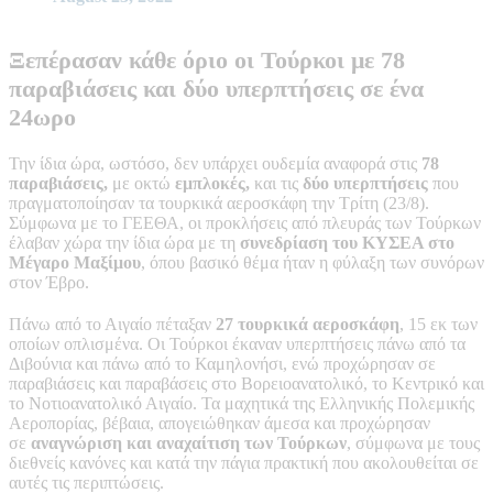
Ξεπέρασαν κάθε όριο οι Τούρκοι με 78
παραβιάσεις και δύο υπερπτήσεις σε ένα
24ωρο
Την ίδια ώρα, ωστόσο, δεν υπάρχει ουδεμία αναφορά στις
78
παραβιάσεις,
με οκτώ
εμπλοκές,
και τις
δύο υπερπτήσεις
που
πραγματοποίησαν τα τουρκικά αεροσκάφη την Τρίτη (23/8).
Σύμφωνα με το ΓΕΕΘΑ, οι προκλήσεις από πλευράς των Τούρκων
έλαβαν χώρα την ίδια ώρα με τη
συνεδρίαση του ΚΥΣΕΑ στο
Μέγαρο Μαξίμου
, όπου βασικό θέμα ήταν η φύλαξη των συνόρων
στον Έβρο.
Πάνω από το Αιγαίο πέταξαν
27 τουρκικά αεροσκάφη
, 15 εκ των
οποίων οπλισμένα. Οι Τούρκοι έκαναν υπερπτήσεις πάνω από τα
Διβούνια και πάνω από το Καμηλονήσι, ενώ προχώρησαν σε
παραβιάσεις και παραβάσεις στο Βορειοανατολικό, το Κεντρικό και
το Νοτιοανατολικό Αιγαίο. Τα μαχητικά της Ελληνικής Πολεμικής
Αεροπορίας, βέβαια, απογειώθηκαν άμεσα και προχώρησαν
σε
αναγνώριση και αναχαίτιση των Τούρκων
, σύμφωνα με τους
διεθνείς κανόνες και κατά την πάγια πρακτική που ακολουθείται σε
αυτές τις περιπτώσεις.