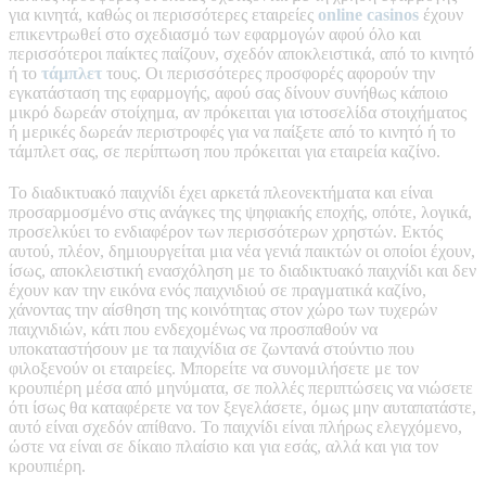
για κινητά, καθώς οι περισσότερες εταιρείες
online casinos
έχουν
επικεντρωθεί στο σχεδιασμό των εφαρμογών αφού όλο και
περισσότεροι παίκτες παίζουν, σχεδόν αποκλειστικά, από το κινητό
ή το
τάμπλετ
τους. Οι περισσότερες προσφορές αφορούν την
εγκατάσταση της εφαρμογής, αφού σας δίνουν συνήθως κάποιο
μικρό δωρεάν στοίχημα, αν πρόκειται για ιστοσελίδα στοιχήματος
ή μερικές δωρεάν περιστροφές για να παίξετε από το κινητό ή το
τάμπλετ σας, σε περίπτωση που πρόκειται για εταιρεία καζίνο.
Το διαδικτυακό παιχνίδι έχει αρκετά πλεονεκτήματα και είναι
προσαρμοσμένο στις ανάγκες της ψηφιακής εποχής, οπότε, λογικά,
προσελκύει το ενδιαφέρον των περισσότερων χρηστών. Εκτός
αυτού, πλέον, δημιουργείται μια νέα γενιά παικτών οι οποίοι έχουν,
ίσως, αποκλειστική ενασχόληση με το διαδικτυακό παιχνίδι και δεν
έχουν καν την εικόνα ενός παιχνιδιού σε πραγματικά καζίνο,
χάνοντας την αίσθηση της κοινότητας στον χώρο των τυχερών
παιχνιδιών, κάτι που ενδεχομένως να προσπαθούν να
υποκαταστήσουν με τα παιχνίδια σε ζωντανά στούντιο που
φιλοξενούν οι εταιρείες. Μπορείτε να συνομιλήσετε με τον
κρουπιέρη μέσα από μηνύματα, σε πολλές περιπτώσεις να νιώσετε
ότι ίσως θα καταφέρετε να τον ξεγελάσετε, όμως μην αυταπατάστε,
αυτό είναι σχεδόν απίθανο. Το παιχνίδι είναι πλήρως ελεγχόμενο,
ώστε να είναι σε δίκαιο πλαίσιο και για εσάς, αλλά και για τον
κρουπιέρη.