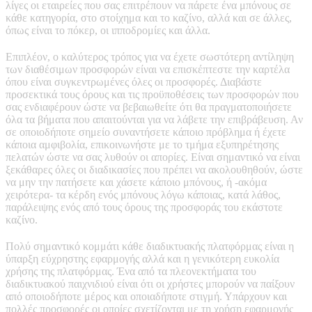
λίγες οι εταιρείες που σας επιτρέπουν να πάρετε ένα μπόνους σε
κάθε κατηγορία, στο στοίχημα και το καζίνο, αλλά και σε άλλες,
όπως είναι το πόκερ, οι ιπποδρομίες και άλλα.
Επιπλέον, ο καλύτερος τρόπος για να έχετε σωστότερη αντίληψη
των διαθέσιμων προσφορών είναι να επισκέπτεστε την καρτέλα
όπου είναι συγκεντρωμένες όλες οι προσφορές. Διαβάστε
προσεκτικά τους όρους και τις προϋποθέσεις των προσφορών που
σας ενδιαφέρουν ώστε να βεβαιωθείτε ότι θα πραγματοποιήσετε
όλα τα βήματα που απαιτούνται για να λάβετε την επιβράβευση. Αν
σε οποιοδήποτε σημείο συναντήσετε κάποιο πρόβλημα ή έχετε
κάποια αμφιβολία, επικοινωνήστε με το τμήμα εξυπηρέτησης
πελατών ώστε να σας λυθούν οι απορίες. Είναι σημαντικό να είναι
ξεκάθαρες όλες οι διαδικασίες που πρέπει να ακολουθηθούν, ώστε
να μην την πατήσετε και χάσετε κάποιο μπόνους, ή -ακόμα
χειρότερα- τα κέρδη ενός μπόνους λόγω κάποιας, κατά λάθος,
παράλειψης ενός από τους όρους της προσφοράς του εκάστοτε
καζίνο.
Πολύ σημαντικό κομμάτι κάθε διαδικτυακής πλατφόρμας είναι η
ύπαρξη εύχρηστης εφαρμογής αλλά και η γενικότερη ευκολία
χρήσης της πλατφόρμας. Ένα από τα πλεονεκτήματα του
διαδικτυακού παιχνιδιού είναι ότι οι χρήστες μπορούν να παίξουν
από οποιοδήποτε μέρος και οποιαδήποτε στιγμή. Υπάρχουν και
πολλές προσφορές οι οποίες σχετίζονται με τη χρήση εφαρμογής