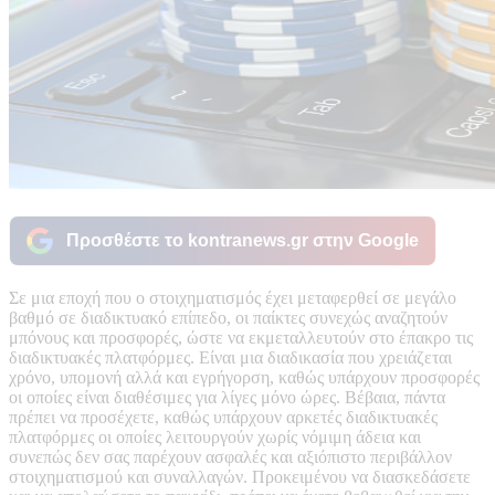
Προσθέστε το kontranews.gr στην Google
Σε μια εποχή που ο στοιχηματισμός έχει μεταφερθεί σε μεγάλο
βαθμό σε διαδικτυακό επίπεδο, οι παίκτες συνεχώς αναζητούν
μπόνους και προσφορές, ώστε να εκμεταλλευτούν στο έπακρο τις
διαδικτυακές πλατφόρμες. Είναι μια διαδικασία που χρειάζεται
χρόνο, υπομονή αλλά και εγρήγορση, καθώς υπάρχουν προσφορές
οι οποίες είναι διαθέσιμες για λίγες μόνο ώρες. Βέβαια, πάντα
πρέπει να προσέχετε, καθώς υπάρχουν αρκετές διαδικτυακές
πλατφόρμες οι οποίες λειτουργούν χωρίς νόμιμη άδεια και
συνεπώς δεν σας παρέχουν ασφαλές και αξιόπιστο περιβάλλον
στοιχηματισμού και συναλλαγών. Προκειμένου να διασκεδάσετε