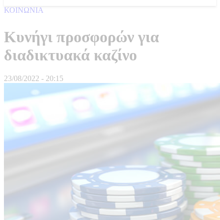
ΚΟΙΝΩΝΙΑ
Κυνήγι προσφορών για
διαδικτυακά καζίνο
23/08/2022 - 20:15