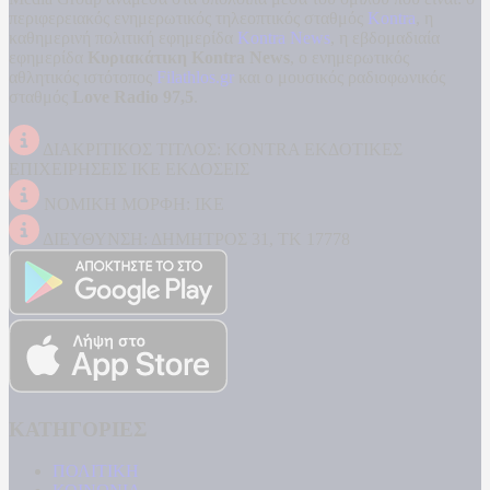
περιφερειακός ενημερωτικός τηλεοπτικός σταθμός
Kontra
, η
καθημερινή πολιτική εφημερίδα
Kontra News
, η εβδομαδιαία
εφημερίδα
Κυριακάτικη Kontra News
, ο ενημερωτικός
αθλητικός ιστότοπος
Filathlos.gr
και ο μουσικός ραδιοφωνικός
σταθμός
Love Radio 97,5
.
ΔΙΑΚΡΙΤΙΚΟΣ ΤΙΤΛΟΣ: KONTRA ΕΚΔΟΤΙΚΕΣ
ΕΠΙΧΕΙΡΗΣΕΙΣ ΙΚΕ ΕΚΔΟΣΕΙΣ
ΝΟΜΙΚΗ ΜΟΡΦΗ: ΙΚΕ
ΔΙΕΥΘΥΝΣΗ: ΔΗΜΗΤΡΟΣ 31, ΤΚ 17778
ΚΑΤΗΓΟΡΙΕΣ
ΠΟΛΙΤΙΚΗ