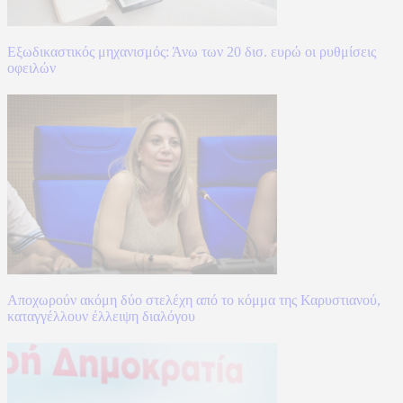
Εξωδικαστικός μηχανισμός: Άνω των 20 δισ. ευρώ οι ρυθμίσεις
οφειλών
Αποχωρούν ακόμη δύο στελέχη από το κόμμα της Καρυστιανού,
καταγγέλλουν έλλειψη διαλόγου