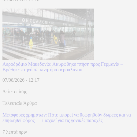
Αεροδρόμιο Μακεδονία: Ακυρώθηκε πτήση προς Γερμανία –
Βρέθηκε πτηνό σε κινητήρα αεροπλάνου
07/08/2026 - 12:17
Δείτε επίσης
Τελευταία Άρθρα
Μεταφορές χρημάτων: Πότε μπορεί να θεωρηθούν δωρεές και να
επιβληθεί φόρος – Τι ισχυεί για τις γονικές παροχές
7 λεπτά πριν