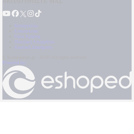
ΑΚΟΛΟΥΘΗΣΤΕ ΜΑΣ
Καταγγελίες
Επικοινωνία
Όροι Χρήσης
Πολιτική Απορρήτου
Κρατική Διαφήμιση
© Kontranews.gr - 2026 | All rights reserved
Powered by: