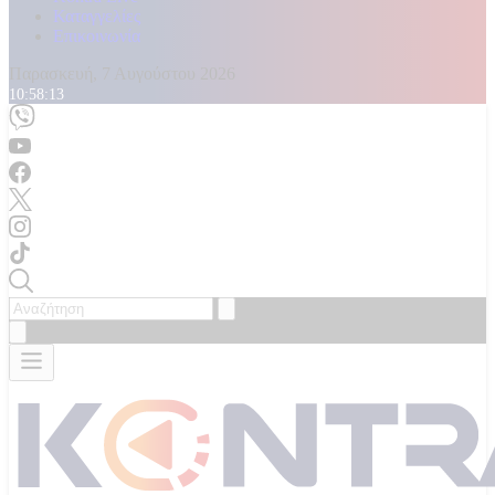
Καταγγελίες
Επικοινωνία
Παρασκευή, 7 Αυγούστου 2026
10:58:15