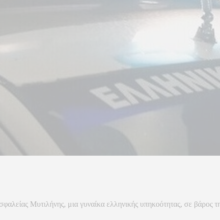
αλείας Μυτιλήνης, μια γυναίκα ελληνικής υπηκοότητας, σε βάρος τη