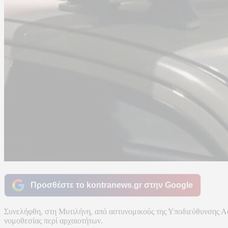
Προσθέστε το kontranews.gr στην Google
Συνελήφθη, στη Μυτιλήνη, από αστυνομικούς της Υποδιεύθυνσης Ασφ
νομοθεσίας περί αρχαιοτήτων.