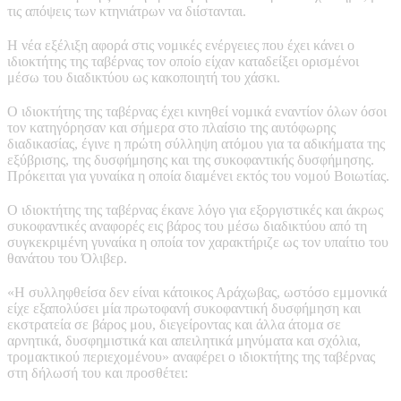
τις απόψεις των κτηνιάτρων να διίστανται.
Η νέα εξέλιξη αφορά στις νομικές ενέργειες που έχει κάνει ο
ιδιοκτήτης της ταβέρνας τον οποίο είχαν καταδείξει ορισμένοι
μέσω του διαδικτύου ως κακοποιητή του χάσκι.
Ο ιδιοκτήτης της ταβέρνας έχει κινηθεί νομικά εναντίον όλων όσοι
τον κατηγόρησαν και σήμερα στο πλαίσιο της αυτόφωρης
διαδικασίας, έγινε η πρώτη σύλληψη ατόμου για τα αδικήματα της
εξύβρισης, της δυσφήμησης και της συκοφαντικής δυσφήμησης.
Πρόκειται για γυναίκα η οποία διαμένει εκτός του νομού Βοιωτίας.
Ο ιδιοκτήτης της ταβέρνας έκανε λόγο για εξοργιστικές και άκρως
συκοφαντικές αναφορές εις βάρος του μέσω διαδικτύου από τη
συγκεκριμένη γυναίκα η οποία τον χαρακτήριζε ως τον υπαίτιο του
θανάτου του Όλιβερ.
«Η συλληφθείσα δεν είναι κάτοικος Αράχωβας, ωστόσο εμμονικά
είχε εξαπολύσει μία πρωτοφανή συκοφαντική δυσφήμηση και
εκστρατεία σε βάρος μου, διεγείροντας και άλλα άτομα σε
αρνητικά, δυσφημιστικά και απειλητικά μηνύματα και σχόλια,
τρομακτικού περιεχομένου» αναφέρει ο ιδιοκτήτης της ταβέρνας
στη δήλωσή του και προσθέτει: