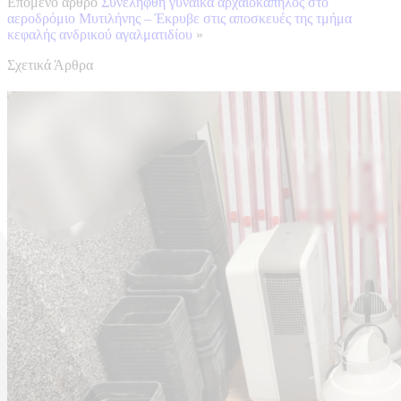
Επόμενο άρθρο
Συνελήφθη γυναίκα αρχαιοκάπηλος στο
αεροδρόμιο Μυτιλήνης – Έκρυβε στις αποσκευές της τμήμα
κεφαλής ανδρικού αγαλματιδίου
»
Σχετικά Άρθρα