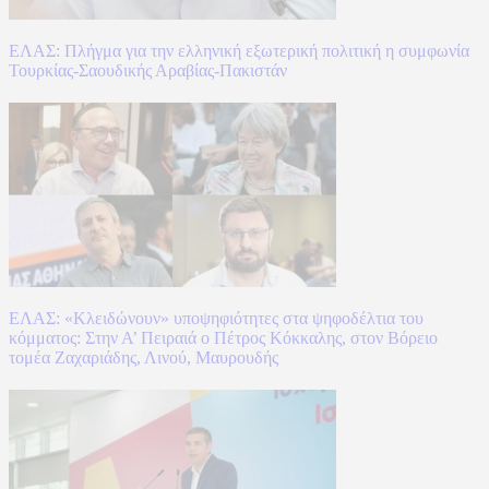
ΕΛΑΣ: Πλήγμα για την ελληνική εξωτερική πολιτική η συμφωνία
Τουρκίας-Σαουδικής Αραβίας-Πακιστάν
ΕΛΑΣ: «Κλειδώνουν» υποψηφιότητες στα ψηφοδέλτια του
κόμματος: Στην Α’ Πειραιά ο Πέτρος Κόκκαλης, στον Βόρειο
τομέα Ζαχαριάδης, Λινού, Μαυρουδής