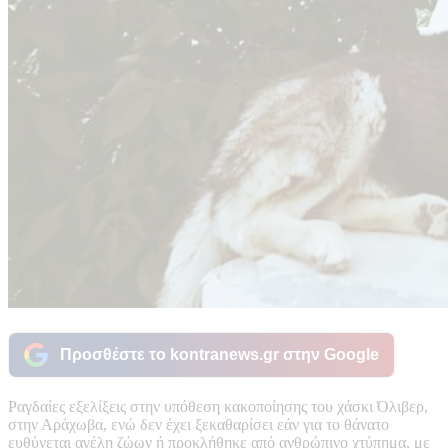
Προσθέστε το kontranews.gr στην Google
Ραγδαίες εξελίξεις στην υπόθεση κακοποίησης του χάσκι Όλιβερ,
στην Αράχωβα, ενώ δεν έχει ξεκαθαρίσει εάν για το θάνατο
ευθύνεται αγέλη ζώων ή προκλήθηκε από ανθρώπινο χτύπημα, με