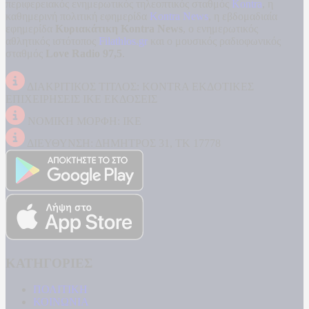
περιφερειακός ενημερωτικός τηλεοπτικός σταθμός
Kontra
, η
καθημερινή πολιτική εφημερίδα
Kontra News
, η εβδομαδιαία
εφημερίδα
Κυριακάτικη Kontra News
, ο ενημερωτικός
αθλητικός ιστότοπος
Filathlos.gr
και ο μουσικός ραδιοφωνικός
σταθμός
Love Radio 97,5
.
ΔΙΑΚΡΙΤΙΚΟΣ ΤΙΤΛΟΣ: KONTRA ΕΚΔΟΤΙΚΕΣ
ΕΠΙΧΕΙΡΗΣΕΙΣ ΙΚΕ ΕΚΔΟΣΕΙΣ
ΝΟΜΙΚΗ ΜΟΡΦΗ: ΙΚΕ
ΔΙΕΥΘΥΝΣΗ: ΔΗΜΗΤΡΟΣ 31, ΤΚ 17778
ΚΑΤΗΓΟΡΙΕΣ
ΠΟΛΙΤΙΚΗ
ΚΟΙΝΩΝΙΑ