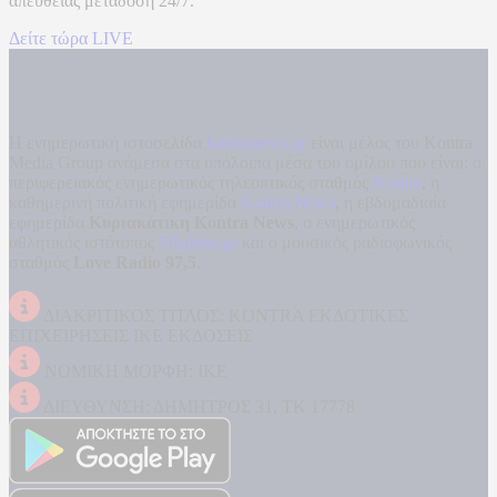
απευθείας μετάδοση
24/7.
Δείτε τώρα LIVE
Η ενημερωτική ιστοσελίδα
kontranews.gr
είναι μέλος του Kontra
Media Group ανάμεσα στα υπόλοιπα μέσα του ομίλου που είναι: ο
περιφερειακός ενημερωτικός τηλεοπτικός σταθμός
Kontra
, η
καθημερινή πολιτική εφημερίδα
Kontra News
, η εβδομαδιαία
εφημερίδα
Κυριακάτικη Kontra News
, ο ενημερωτικός
αθλητικός ιστότοπος
Filathlos.gr
και ο μουσικός ραδιοφωνικός
σταθμός
Love Radio 97,5
.
ΔΙΑΚΡΙΤΙΚΟΣ ΤΙΤΛΟΣ: KONTRA ΕΚΔΟΤΙΚΕΣ
ΕΠΙΧΕΙΡΗΣΕΙΣ ΙΚΕ ΕΚΔΟΣΕΙΣ
ΝΟΜΙΚΗ ΜΟΡΦΗ: ΙΚΕ
ΔΙΕΥΘΥΝΣΗ: ΔΗΜΗΤΡΟΣ 31, ΤΚ 17778