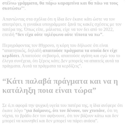
στέλνω γράμματα, θα πάρω καραμπίνα και θα πάω να τους
σκοτώσω’
“.
Απαντώντας στα σχόλια ότι η ίδια δεν έκανε κάτι ώστε να τον
αποτρέψει, η γυναίκα υπογράμμισε ξανά τις κακές σχέσεις με τον
πατέρα της. Όπως είπε, μάλιστα, είχε να τον δει από το 2022,
επειδή
“δεν είχα ούτε τηλέφωνο ούτε τίποτα να πω”
.
Περιγράφοντας τον 89χρονο, η κόρη του δήλωσε ότι είναι
“απαιτητικός, δηλαδή
απαιτούσε πράγματα τα οποία δεν είχε
κερδίσει
. Απαιτούσε σεβασμό, απαιτούσε αγάπη και εγώ του το
έλεγα συνέχεια, ότι ξέρεις κάτι; Δεν μπορείς να απαιτείς αυτά τα
πράγματα. Αυτά τα πράγματα τα κερδίζεις”.
“Κάτι παλαβά πράγματα και να η
κατάληξη ποια είναι τώρα”
Σε ό,τι αφορά την ψυχική υγεία του πατέρα της, η ίδια ανέφερε ότι
έκανε λόγο “
για δαίμονες, ότι τον δένουν, τον χτυπάνε
, ότι τη
νύχτα, το βράδυ δεν τον αφήνουνε, ότι τον βάζουν κάτω και δεν
μπορεί να κουνηθεί και δεν μπορεί να πάρει ανάσα”.