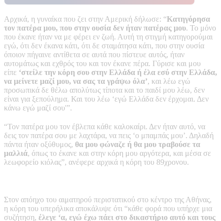
Αρχικά, η γυναίκα που ζει στην Αμερική δήλωσε: “
Κατηγόρησα
τον πατέρα μου, που στην ουσία δεν ήταν πατέρας μου
. Το μόνο
που έκανε ήταν να με φέρει εν ζωή. Αυτή τη στιγμή κατηγορούμαι
εγώ, ότι δεν έκανα κάτι, ότι δε σταμάτησα κάτι, που στην ουσία
όποιον πήγαινε αντίθετα σε αυτά που πίστευε αυτός, ήταν
αυτομάτως και εχθρός του και τον έκανε πέρα. Γύρισε και μου
είπε
‘στείλε την κόρη σου στην Ελλάδα ή έλα εσύ στην Ελλάδα,
να μείνετε μαζί μου, να σας τα γράψω όλα’
, και λέω εγώ
προσωπικά δε θέλω απολύτως τίποτα και το παιδί μου λέω, δεν
είναι για ξεπούλημα. Και του λέω ‘εγώ Ελλάδα δεν έρχομαι. Δεν
κάνω εγώ μαζί σου'”.
“Τον πατέρα μου τον έβλεπα κάθε καλοκαίρι. Δεν ήταν αυτό, να
δεις τον πατέρα σου με λαχτάρα, να πεις ‘ο μπαμπάς μου’. Δηλαδή
πάντα ήταν οξύθυμος,
θα μου φώναζε ή θα μου τραβούσε τα
μαλλιά
, όπως το έκανε και στην κόρη μου αργότερα, και μέσα σε
λεωφορείο κιόλας”, ανέφερε αρχικά η κόρη του 89χρονου.
Στον απόηχο του αιματηρού περιστατικού στο κέντρο της Αθήνας,
η κόρη του υπερήλικα αποκάλυψε ότι “κάθε φορά που υπήρχε μια
συζήτηση,
έλεγε ‘α, εγώ έχω πάει στο δικαστήριο αυτό και τους