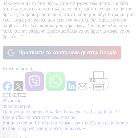
μέλλον και με το έτσι θέλω, να τον πήγαινα εγώ μέσα; Και πάλι
στο τέλος, δεν είχα ούτε τηλέφωνο, ούτε τίποτα, να πω, ότι θα τον
βρω. Εγώ δηλαδή προσωπικά, όταν η κόρη μου πήγε κάτω και μου
λέει ‘μαμά μου έδειξε μου λέει ένα πιστόλι, δεν ξέρω, αν είναι
αληθινό’. Της λέω παιδάκι μου σήκω φύγε ‘σε παρακαλώ πάρα
πολύ και την επόμενη φορά άμα θέλει να σε βρει για καφέ, να σε
βρει έξω'”.
Προσθέστε το kontranews.gr στην Google
Κοινοποίηση σε
ΕΤΙΚΕΤΕΣ
89χρονος
πυροβολισμοί
Προηγούμενο άρθρο
Βολιβία: Τουλάχιστον 9 νεκροί και 22
τραυματίες σε ανατροπή λεωφορείου
Επόμενο άρθρο
Ενταλμα σύλληψης για τον 59χρονο που έσπασε
το πόδι 22χρονης για μια θέση πάρκινγκ
»