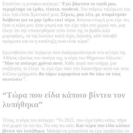
Επιπλέον, η γυναίκα ανέφερε: “
Εγώ βάφτισα το παιδί μου,
περιμέναμε να έρθει, τίποτα, πουθενά
. Τον παίρνω τηλέφωνο του
λέω πού είσαι Χριστιανέ μου;
Ξέρεις, μου λέει, με σταμάτησαν
διάβολοι για να μην έρθω εκεί πέρα
. Κάποια στιγμή μου είχε πει,
όταν η κόρη μου ήταν μικρή και την είχε πάει στο χωριό του, μας
έλεγε ότι την επισκέφθηκαν στον ύπνο της το βράδυ κάτι
μυροφόρες, να της δώσουν καλή τύχη. Δηλαδή, κάτι παλαβά
πράγματα και να η κατάληξη ποια είναι τώρα”.
Ερωτηθείσα εάν περίμενε όσα διαδραματίστηκαν στο κέντρο της
Αθήνας εξαιτίας του πατέρα της, η κόρη του 89χρονου δήλωσε:
“
Μου το ανέφερε χρόνια αυτό
. Κάθε φορά που υπήρχε μια
συζήτηση, το έλεγε ‘α, εγώ έχω πάει στο δικαστήριο αυτό και τους
στέλνω γράμματα,
θα πάρω καραμπίνα και θα πάω να τους
σκοτώσω
‘”.
“Τώρα που είδα κάποιο βίντεο τον
λυπήθηκα”
Τέλος, η κόρη του ανέφερε: “Το 2022, που είχα έρθει κάτω, πήγα
στο χωριό να τον δω. Να σας πω κάτι;
Και τώρα που είδα κάποιο
βίντεο τον λυπήθηκα
. Μακάρι να μπορούσα να έχω προβλέψει το