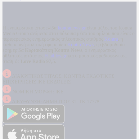
Η ενημερωτική ιστοσελίδα
kontranews.gr
είναι μέλος του Kontra
Media Group ανάμεσα στα υπόλοιπα μέσα του ομίλου που είναι: ο
περιφερειακός ενημερωτικός τηλεοπτικός σταθμός
Kontra
, η
καθημερινή πολιτική εφημερίδα
Kontra News
, η εβδομαδιαία
εφημερίδα
Κυριακάτικη Kontra News
, ο ενημερωτικός
αθλητικός ιστότοπος
Filathlos.gr
και ο μουσικός ραδιοφωνικός
σταθμός
Love Radio 97,5
.
ΔΙΑΚΡΙΤΙΚΟΣ ΤΙΤΛΟΣ: KONTRA ΕΚΔΟΤΙΚΕΣ
ΕΠΙΧΕΙΡΗΣΕΙΣ ΙΚΕ ΕΚΔΟΣΕΙΣ
ΝΟΜΙΚΗ ΜΟΡΦΗ: ΙΚΕ
ΔΙΕΥΘΥΝΣΗ: ΔΗΜΗΤΡΟΣ 31, ΤΚ 17778