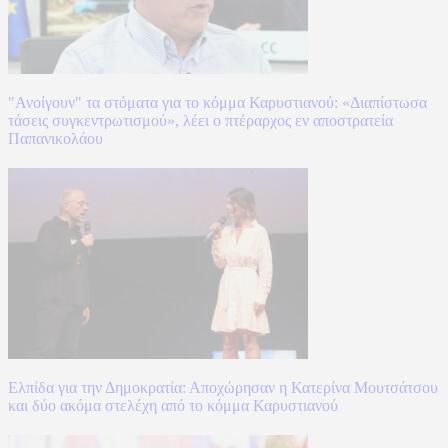
"Ανοίγουν" τα στόματα για το κόμμα Καρυστιανού: «Διαπίστωσα
τάσεις συγκεντρωτισμού», λέει ο πτέραρχος εν αποστρατεία
Παπανικολάου
Ελπίδα για την Δημοκρατία: Αποχώρησαν η Κατερίνα Μουτσάτσου
και δύο ακόμα στελέχη από το κόμμα Καρυστιανού