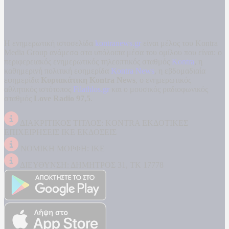
Η ενημερωτική ιστοσελίδα
kontranews.gr
είναι μέλος του Kontra
Media Group ανάμεσα στα υπόλοιπα μέσα του ομίλου που είναι: ο
περιφερειακός ενημερωτικός τηλεοπτικός σταθμός
Kontra
, η
καθημερινή πολιτική εφημερίδα
Kontra News
, η εβδομαδιαία
εφημερίδα
Κυριακάτικη Kontra News
, ο ενημερωτικός
αθλητικός ιστότοπος
Filathlos.gr
και ο μουσικός ραδιοφωνικός
σταθμός
Love Radio 97,5
.
ΔΙΑΚΡΙΤΙΚΟΣ ΤΙΤΛΟΣ: KONTRA ΕΚΔΟΤΙΚΕΣ
ΕΠΙΧΕΙΡΗΣΕΙΣ ΙΚΕ ΕΚΔΟΣΕΙΣ
ΝΟΜΙΚΗ ΜΟΡΦΗ: ΙΚΕ
ΔΙΕΥΘΥΝΣΗ: ΔΗΜΗΤΡΟΣ 31, ΤΚ 17778