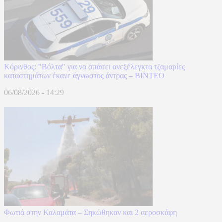
Κόρινθος: "Βόλτα" για να σπάσει ανεξέλεγκτα τζαμαρίες
καταστημάτων έκανε άγνωστος άντρας – ΒΙΝΤΕΟ
06/08/2026 - 14:29
Φωτιά στην Καλαμάτα – Σηκώθηκαν και 2 αεροσκάφη