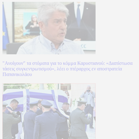
"Ανοίγουν" τα στόματα για το κόμμα Καρυστιανού: «Διαπίστωσα
τάσεις συγκεντρωτισμού», λέει ο πτέραρχος εν αποστρατεία
Παπανικολάου