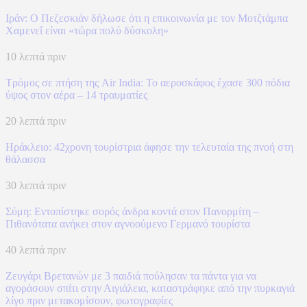
Ιράν: Ο Πεζεσκιάν δήλωσε ότι η επικοινωνία με τον Μοτζτάμπα
Χαμενεΐ είναι «τώρα πολύ δύσκολη»
10 λεπτά πριν
Τρόμος σε πτήση της Air India: Το αεροσκάφος έχασε 300 πόδια
ύψος στον αέρα – 14 τραυματίες
20 λεπτά πριν
Ηράκλειο: 42χρονη τουρίστρια άφησε την τελευταία της πνοή στη
θάλασσα
30 λεπτά πριν
Σύμη: Εντοπίστηκε σορός άνδρα κοντά στον Πανορμίτη –
Πιθανότατα ανήκει στον αγνοούμενο Γερμανό τουρίστα
40 λεπτά πριν
Ζευγάρι Βρετανών με 3 παιδιά πούλησαν τα πάντα για να
αγοράσουν σπίτι στην Αιγιάλεια, καταστράφηκε από την πυρκαγιά
λίγο πριν μετακομίσουν, φωτογραφίες