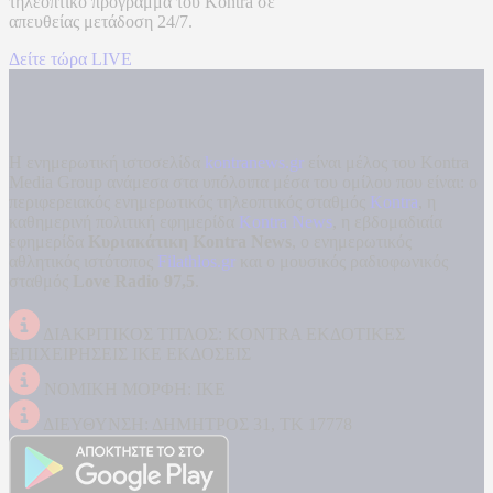
τηλεοπτικό πρόγραμμα του
Kontra
σε
απευθείας μετάδοση
24/7.
Δείτε τώρα LIVE
Η ενημερωτική ιστοσελίδα
kontranews.gr
είναι μέλος του Kontra
Media Group ανάμεσα στα υπόλοιπα μέσα του ομίλου που είναι: ο
περιφερειακός ενημερωτικός τηλεοπτικός σταθμός
Kontra
, η
καθημερινή πολιτική εφημερίδα
Kontra News
, η εβδομαδιαία
εφημερίδα
Κυριακάτικη Kontra News
, ο ενημερωτικός
αθλητικός ιστότοπος
Filathlos.gr
και ο μουσικός ραδιοφωνικός
σταθμός
Love Radio 97,5
.
ΔΙΑΚΡΙΤΙΚΟΣ ΤΙΤΛΟΣ: KONTRA ΕΚΔΟΤΙΚΕΣ
ΕΠΙΧΕΙΡΗΣΕΙΣ ΙΚΕ ΕΚΔΟΣΕΙΣ
ΝΟΜΙΚΗ ΜΟΡΦΗ: ΙΚΕ
ΔΙΕΥΘΥΝΣΗ: ΔΗΜΗΤΡΟΣ 31, ΤΚ 17778