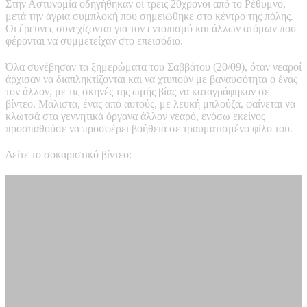
Στην Αστυνομία οδηγήθηκαν οι τρεις 20χρονοι από το Ρέθυμνο,
μετά την άγρια συμπλοκή που σημειώθηκε στο κέντρο της πόλης.
Οι έρευνες συνεχίζονται για τον εντοπισμό και άλλων ατόμων που
φέρονται να συμμετείχαν στο επεισόδιο.
Όλα συνέβησαν τα ξημερώματα του Σαββάτου (20/09), όταν νεαροί
άρχισαν να διαπληκτίζονται και να χτυπούν με βαναυσότητα ο ένας
τον άλλον, με τις σκηνές της ωμής βίας να καταγράφηκαν σε
βίντεο. Μάλιστα, ένας από αυτούς, με λευκή μπλούζα, φαίνεται να
κλωτσά στα γεννητικά όργανα άλλον νεαρό, ενόσω εκείνος
προσπαθούσε να προσφέρει βοήθεια σε τραυματισμένο φίλο του.
Δείτε το σοκαριστικό βίντεο: