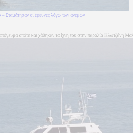
υ – Σταμάτησαν οι έρευνες λόγω των ανέμων
πόγευμα οπότε και χάθηκαν τα ίχνη του στην παραλία Κλωτζάνη Μαλίω