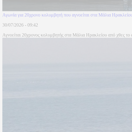
Αγωνία για 20χρονο κολυμβητή που αγνοείται στα Μάλια Ηρακλείο
30/07/2026 - 09:42
Αγνοείται 20χρονος κολυμβητής στα Μάλια Ηρακλείου από χθες το α