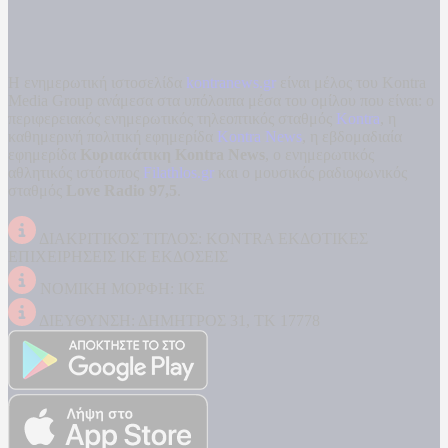
Η ενημερωτική ιστοσελίδα
kontranews.gr
είναι μέλος του Kontra
Media Group ανάμεσα στα υπόλοιπα μέσα του ομίλου που είναι: ο
περιφερειακός ενημερωτικός τηλεοπτικός σταθμός
Kontra
, η
καθημερινή πολιτική εφημερίδα
Kontra News
, η εβδομαδιαία
εφημερίδα
Κυριακάτικη Kontra News
, ο ενημερωτικός
αθλητικός ιστότοπος
Filathlos.gr
και ο μουσικός ραδιοφωνικός
σταθμός
Love Radio 97,5
.
ΔΙΑΚΡΙΤΙΚΟΣ ΤΙΤΛΟΣ: KONTRA ΕΚΔΟΤΙΚΕΣ
ΕΠΙΧΕΙΡΗΣΕΙΣ ΙΚΕ ΕΚΔΟΣΕΙΣ
ΝΟΜΙΚΗ ΜΟΡΦΗ: ΙΚΕ
ΔΙΕΥΘΥΝΣΗ: ΔΗΜΗΤΡΟΣ 31, ΤΚ 17778