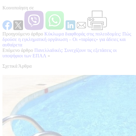
Κοινοποίηση σε
Προηγούμενο άρθρο
Κύκλωμα διαφθοράς στις πολεοδομίες: Πώς
δρούσε η εγκληματική οργάνωση – Οι «ταρίφες» για άδειες και
αυθαίρετα
Επόμενο άρθρο
Πανελλαδικές: Συνεχίζουν τις εξετάσεις οι
υποψήφιοι των ΕΠΑΛ
»
Σχετικά Άρθρα