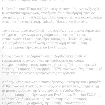
Η Εκπρόσωπος Τύπου της Ελληνικής Αστυνομίας, Αστυνόμος Β,
Κωνσταντία Δημογλίδου, επισήμανε ότι η επιχείρηση έγινε σε
συνεργασία με την ΑΑΔΕ και άλλες υπηρεσίες, ενώ σφραγίστηκαν
οκτώ πρατήρια σε Αττική, Τρίκαλα, Ήπειρο και Λακωνία.
Τόνισε επίσης ότι αποκάλυψη της οργάνωσης αποτελεί σημαντικό
πλήγμα στο οργανωμένο έγκλημα και προστατεύει τους
καταναλωτές. Ο υπουργός Προστασίας του Πολίτη Μιχάλης
Χρυσοχοΐδης έκανε δήλωση και συνεχάρη τη Διεύθυνση
Αντιμετώπισης Οργανωμένου Εγκλήματος.
Όπως δήλωσε η κ. Δημογλίδου: “Εξαρθρώθηκε διεθνική
εγκληματική οργάνωση, για την αποδόμηση της οποίας
πραγματοποιήθηκε απογευματινές ώρες της Τρίτης και πρωινές
ώρες της Τετάρτης 3 Σεπτεμβρίου 2025, συντονισμένη αστυνομική
επιχείρηση σε διάφορες περιοχές της επικράτειας.
Από την Υποδιεύθυνση Καταπολέμησης Διακίνησης και Εμπορίας
Ανθρώπων και Αγαθών, σε συνεργασία με την Ανεξάρτητη Αρχή
Δημοσίων Εσόδων, της Υποδιεύθυνσης Υποδιεύθυνση
Αντιμετώπισης του Οργανωμένου Εγκλήματος Βορείου Ελλάδος
κι άλλες Υποδιευθύνσεις της Διεύθυνσης Αντιμετώπισης
Οργανωμένου Εγκλήματος, της Ειδικής Κατασταλτικής