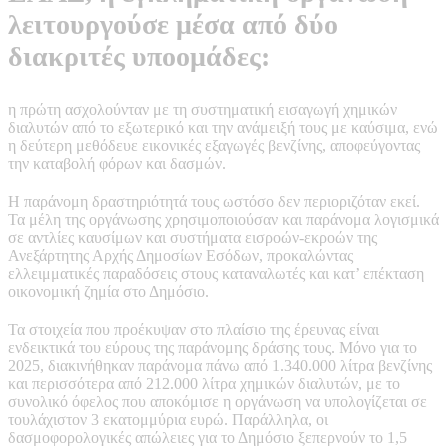
λειτουργούσε μέσα από δύο
διακριτές υποομάδες:
η πρώτη ασχολούνταν με τη συστηματική εισαγωγή χημικών
διαλυτών από το εξωτερικό και την ανάμειξή τους με καύσιμα, ενώ
η δεύτερη μεθόδευε εικονικές εξαγωγές βενζίνης, αποφεύγοντας
την καταβολή φόρων και δασμών.
Η παράνομη δραστηριότητά τους ωστόσο δεν περιοριζόταν εκεί.
Τα μέλη της οργάνωσης χρησιμοποιούσαν και παράνομα λογισμικά
σε αντλίες καυσίμων και συστήματα εισροών-εκροών της
Ανεξάρτητης Αρχής Δημοσίων Εσόδων, προκαλώντας
ελλειμματικές παραδόσεις στους καταναλωτές και κατ’ επέκταση
οικονομική ζημία στο Δημόσιο.
Τα στοιχεία που προέκυψαν στο πλαίσιο της έρευνας είναι
ενδεικτικά του εύρους της παράνομης δράσης τους. Μόνο για το
2025, διακινήθηκαν παράνομα πάνω από 1.340.000 λίτρα βενζίνης
και περισσότερα από 212.000 λίτρα χημικών διαλυτών, με το
συνολικό όφελος που αποκόμισε η οργάνωση να υπολογίζεται σε
τουλάχιστον 3 εκατομμύρια ευρώ. Παράλληλα, οι
δασμοφορολογικές απώλειες για το Δημόσιο ξεπερνούν το 1,5