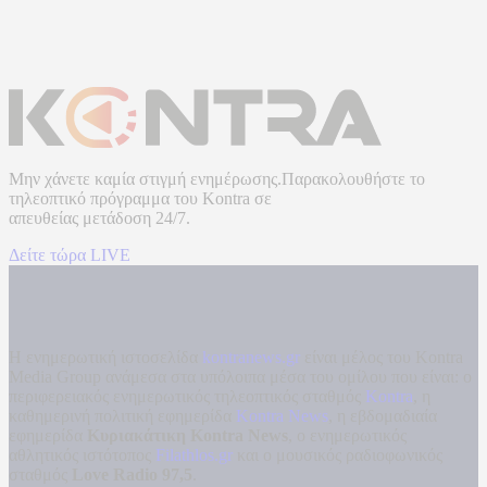
Μην χάνετε καμία στιγμή ενημέρωσης.Παρακολουθήστε το
τηλεοπτικό πρόγραμμα του
Kontra
σε
απευθείας μετάδοση
24/7.
Δείτε τώρα LIVE
Η ενημερωτική ιστοσελίδα
kontranews.gr
είναι μέλος του Kontra
Media Group ανάμεσα στα υπόλοιπα μέσα του ομίλου που είναι: ο
περιφερειακός ενημερωτικός τηλεοπτικός σταθμός
Kontra
, η
καθημερινή πολιτική εφημερίδα
Kontra News
, η εβδομαδιαία
εφημερίδα
Κυριακάτικη Kontra News
, ο ενημερωτικός
αθλητικός ιστότοπος
Filathlos.gr
και ο μουσικός ραδιοφωνικός
σταθμός
Love Radio 97,5
.