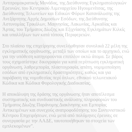
Αντιτρομοκρατικής Μονάδας, της Διεύθυνσης Εγκληματολογικών
Ερευνών, του Κεντρικού Λιμεναρχείου Ηγουμενίτσας, της
Διεύθυνσης Τελωνείων και Ειδικών Φόρων Κατανάλωσης της
Ανεξάρτητης Αρχής Δημοσίων Εσόδων, της Διεύθυνσης
Αστυνομίας Τρικάλων, Μαγνησίας, Λακωνίας, Αρκαδίας και
Άρτας, του Τμήματος Δίωξης και Εξιχνίασης Εγκλημάτων Κιλκίς
και υπαλλήλων των κατά τόπους Περιφερειών.
Στο πλαίσιο της επιχείρησης συνελήφθησαν συνολικά 22 μέλη της
εγκληματικής οργάνωσης, μεταξύ των οποίων και το αρχηγικό, ενώ
για την υπόθεση κατηγορούνται επιπλέον οκτώ άτομα. Σε βάρος
τους σχηματίστηκε δικογραφία για κατά περίπτωση εγκληματική
οργάνωση, λαθρεμπορία, πλαστογραφία, απάτη, νομιμοποίηση
εσόδων από εγκληματικές δραστηριότητες, καθώς και για
παράβαση της νομοθεσίας περί όπλων, εθνικού τελωνειακού
Κώδικα και Κώδικα Φορολογικής Διαδικασίας.
Η αποκάλυψη της δράσης της οργάνωσης ήταν αποτέλεσμα
συστηματικής και συνδυαστικής ανάλυσης πληροφοριών του
Τμήματος Δίωξης Παράνομης Διακίνησης και Εμπορίας
Αντικειμένων και συνεχούς ανατροφοδότησης του Συντονιστικού
Κέντρου Επιχειρήσεων, ενώ μετά από πολύμηνες έρευνες σε
συνεργασία με την ΑΑΔΕ, ταυτοποιήθηκαν τα στοιχεία των
εμπλεκομένων”.