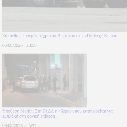
Ζάκυνθος: Πνιγμός 57χρονου Βρετανού στις «Πισίνες» Κερίου
06/08/2026 - 23:50
Υπόθεση Marfin: Στη ΓΑΔΑ η 46χρονη που κατηγορείται για
εμπλοκή στη φονική επίθεση
06/08/2026 - 23:37