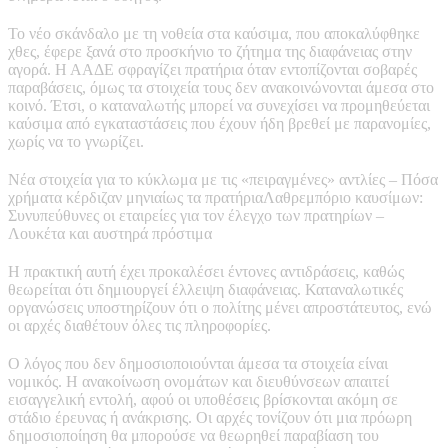
Το νέο σκάνδαλο με τη νοθεία στα καύσιμα, που αποκαλύφθηκε
χθες, έφερε ξανά στο προσκήνιο το ζήτημα της διαφάνειας στην
αγορά. Η ΑΑΔΕ σφραγίζει πρατήρια όταν εντοπίζονται σοβαρές
παραβάσεις, όμως τα στοιχεία τους δεν ανακοινώνονται άμεσα στο
κοινό. Έτσι, ο καταναλωτής μπορεί να συνεχίσει να προμηθεύεται
καύσιμα από εγκαταστάσεις που έχουν ήδη βρεθεί με παρανομίες,
χωρίς να το γνωρίζει.
Νέα στοιχεία για το κύκλωμα με τις «πειραγμένες» αντλίες – Πόσα
χρήματα κέρδιζαν μηνιαίως τα πρατήριαΛαθρεμπόριο καυσίμων:
Συνυπεύθυνες οι εταιρείες για τον έλεγχο των πρατηρίων –
Λουκέτα και αυστηρά πρόστιμα
Η πρακτική αυτή έχει προκαλέσει έντονες αντιδράσεις, καθώς
θεωρείται ότι δημιουργεί έλλειψη διαφάνειας. Καταναλωτικές
οργανώσεις υποστηρίζουν ότι ο πολίτης μένει απροστάτευτος, ενώ
οι αρχές διαθέτουν όλες τις πληροφορίες.
Ο λόγος που δεν δημοσιοποιούνται άμεσα τα στοιχεία είναι
νομικός. Η ανακοίνωση ονομάτων και διευθύνσεων απαιτεί
εισαγγελική εντολή, αφού οι υποθέσεις βρίσκονται ακόμη σε
στάδιο έρευνας ή ανάκρισης. Οι αρχές τονίζουν ότι μια πρόωρη
δημοσιοποίηση θα μπορούσε να θεωρηθεί παραβίαση του