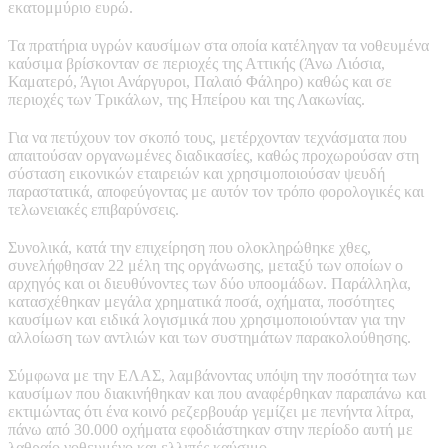
εκατομμύριο ευρώ.
Τα πρατήρια υγρών καυσίμων στα οποία κατέληγαν τα νοθευμένα
καύσιμα βρίσκονταν σε περιοχές της Αττικής (Άνω Λιόσια,
Καματερό, Άγιοι Ανάργυροι, Παλαιό Φάληρο) καθώς και σε
περιοχές των Τρικάλων, της Ηπείρου και της Λακωνίας.
Για να πετύχουν τον σκοπό τους, μετέρχονταν τεχνάσματα που
απαιτούσαν οργανωμένες διαδικασίες, καθώς προχωρούσαν στη
σύσταση εικονικών εταιρειών και χρησιμοποιούσαν ψευδή
παραστατικά, αποφεύγοντας με αυτόν τον τρόπο φορολογικές και
τελωνειακές επιβαρύνσεις.
Συνολικά, κατά την επιχείρηση που ολοκληρώθηκε χθες,
συνελήφθησαν 22 μέλη της οργάνωσης, μεταξύ των οποίων ο
αρχηγός και οι διευθύνοντες των δύο υποομάδων. Παράλληλα,
κατασχέθηκαν μεγάλα χρηματικά ποσά, οχήματα, ποσότητες
καυσίμων και ειδικά λογισμικά που χρησιμοποιούνταν για την
αλλοίωση των αντλιών και των συστημάτων παρακολούθησης.
Σύμφωνα με την ΕΛΑΣ, λαμβάνοντας υπόψη την ποσότητα των
καυσίμων που διακινήθηκαν και που αναφέρθηκαν παραπάνω και
εκτιμώντας ότι ένα κοινό ρεζερβουάρ γεμίζει με πενήντα λίτρα,
πάνω από 30.000 οχήματα εφοδιάστηκαν στην περίοδο αυτή με
λαθραίο νοθευμένο και ελλιπές καύσιμο.