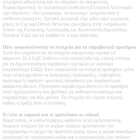
τεκμηρίου αθωότητας και να οδηγήσει σε ακυρώσεις.
Χαρακτηριστικά, σε παλαιότερη υπόθεση η Ελληνική Αστυνομία
είχε δηλώσει: «Δεν μπορούμε να δώσουμε ονόματα όσο η
υπόθεση εκκρεμεί». Σχετικό ρεπορτάζ είχε κάνει πριν μερικούς
μήνες το Car and Driver, θέτοντας ερωτήσεις στην εκπρόσωπο
Τύπου της Ελληνικής Αστυνομίας κα. Κωνσταντία Δημογλίδου.
Πατήστε ΕΔΩ για να διαβάσετε τι μας απάντησε.
Πότε ανακοινώνονται τα στοιχεία για τα παραβατικά πρατήρια
Αυτό δεν σημαίνει ότι τα στοιχεία παραμένουν κρυφά επ’
αόριστον. Η ΑΑΔΕ διαθέτει στην ιστοσελίδα της ειδική ενότητα
για τη δημοσιοποίηση παραβατών σχετικών με καύσιμα
(περισσότερα ΕΔΩ). Εκεί αναρτώνται τα στοιχεία πρατηρίων μόνο
όταν ολοκληρωθούν οι διοικητικές διαδικασίες, επιβληθούν
πρόστιμα ή ληφθούν οριστικές αποφάσεις για σφράγιση και
αφαίρεση αδειών. Πρόσφατο παράδειγμα αποτελεί το πρατήριο
στην Αργυρούπολη που βρέθηκε με νοθευμένα καύσιμα και
σφραγίστηκε για δύο χρόνια. Τα στοιχεία του έγιναν γνωστά,
καθώς η πράξη ήταν τελεσίδικη.
Τι λένε οι νομικοί και τι προτείνουν οι ειδικοί
Παρά ταύτα, οι καθυστερήσεις αφήνουν κενό εμπιστοσύνης.
Νομικοί τονίζουν ότι το ισχύον πλαίσιο προστατεύει τον
κατηγορούμενο μέχρι την οριστική κρίση, όμως η αγορά καυσίμων
λειτουργεί σε πραγματικό χρόνο και ο καταναλωτής έχει ανάγκη