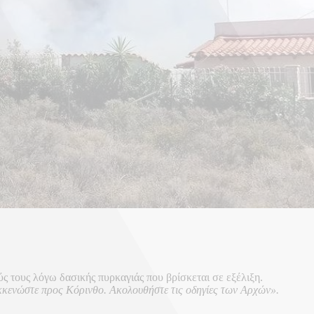
ς τους λόγω δασικής πυρκαγιάς που βρίσκεται σε εξέλιξη.
εκκενώστε προς Κόρινθο. Ακολουθήστε τις οδηγίες των Αρχών».