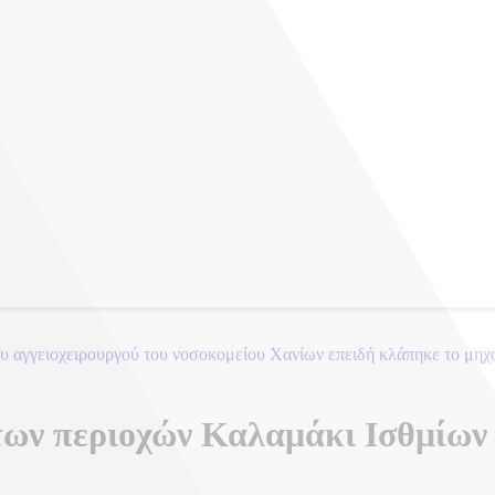
 καταγγελίες Γιαννάκου για 8 βιασμούς τουριστριών
των περιοχών Καλαμάκι Ισθμίων