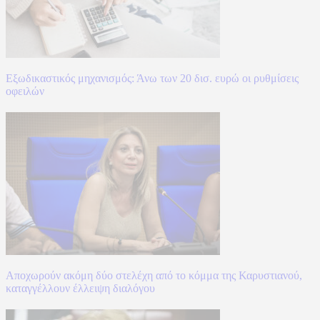
Εξωδικαστικός μηχανισμός: Άνω των 20 δισ. ευρώ οι ρυθμίσεις
οφειλών
Αποχωρούν ακόμη δύο στελέχη από το κόμμα της Καρυστιανού,
καταγγέλλουν έλλειψη διαλόγου