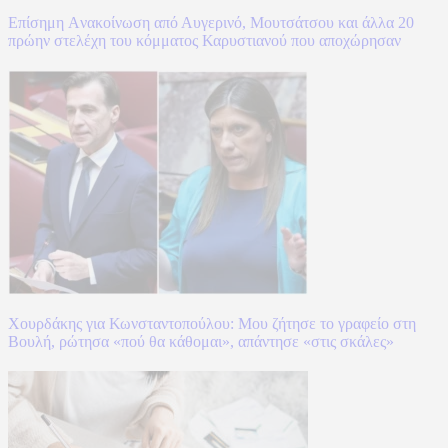
Επίσημη Aνακοίνωση από Αυγερινό, Μουτσάτσου και άλλα 20
πρώην στελέχη του κόμματος Καρυστιανού που αποχώρησαν
Χουρδάκης για Κωνσταντοπούλου: Μου ζήτησε το γραφείο στη
Βουλή, ρώτησα «πού θα κάθομαι», απάντησε «στις σκάλες»