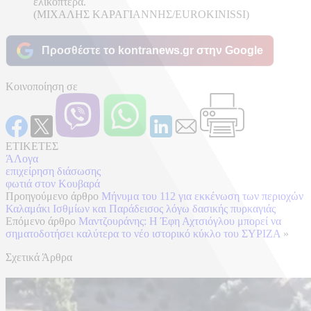
ελικόπτερα.
(ΜΙΧΑΛΗΣ ΚΑΡΑΓΙΑΝΝΗΣ/EUROKINISSI)
Προσθέστε το kontranews.gr στην Google
Κοινοποίηση σε
ΕΤΙΚΕΤΕΣ
ΆΛογα
επιχείρηση διάσωσης
φωτιά στον Κουβαρά
Προηγούμενο άρθρο
Μήνυμα του 112 για εκκένωση των περιοχών
Καλαμάκι Ισθμίων και Παράδεισος λόγω δασικής πυρκαγιάς
Επόμενο άρθρο
Μαντζουράνης: Η Έφη Αχτσιόγλου μπορεί να
σηματοδοτήσει καλύτερα το νέο ιστορικό κύκλο του ΣΥΡΙΖΑ
»
Σχετικά Άρθρα