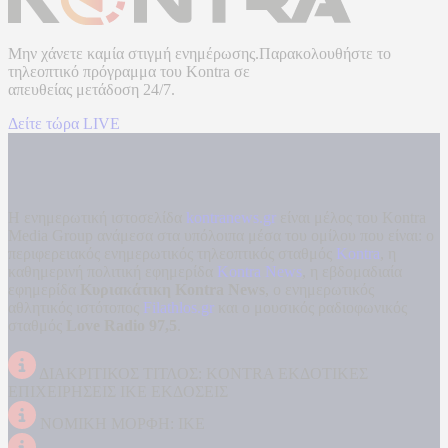
Μην χάνετε καμία στιγμή ενημέρωσης.Παρακολουθήστε το
τηλεοπτικό πρόγραμμα του
Kontra
σε
απευθείας μετάδοση
24/7.
Δείτε τώρα LIVE
Η ενημερωτική ιστοσελίδα
kontranews.gr
είναι μέλος του Kontra
Media Group ανάμεσα στα υπόλοιπα μέσα του ομίλου που είναι: ο
περιφερειακός ενημερωτικός τηλεοπτικός σταθμός
Kontra
, η
καθημερινή πολιτική εφημερίδα
Kontra News
, η εβδομαδιαία
εφημερίδα
Κυριακάτικη Kontra News
, ο ενημερωτικός
αθλητικός ιστότοπος
Filathlos.gr
και ο μουσικός ραδιοφωνικός
σταθμός
Love Radio 97,5
.
ΔΙΑΚΡΙΤΙΚΟΣ ΤΙΤΛΟΣ: KONTRA ΕΚΔΟΤΙΚΕΣ
ΕΠΙΧΕΙΡΗΣΕΙΣ ΙΚΕ ΕΚΔΟΣΕΙΣ
ΝΟΜΙΚΗ ΜΟΡΦΗ: ΙΚΕ