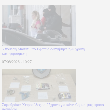
Υπόθεση Marfin: Στο Εφετείο οδηγήθηκε η 46χρονη
κατηγορούμενη
07/08/2026 - 10:27
Σαμοθράκη: Χειροπέδες σε 27χρονο για κάνναβη και ψυχοτρόπα
μανιτάρια